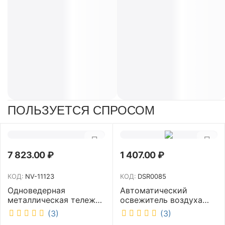
ПОЛЬЗУЕТСЯ СПРОСОМ
7 823.00
₽
1 407.00
₽
КОД:
NV-11123
КОД:
DSR0085
Одноведерная
Автоматический
металлическая тележка
освежитель воздуха
с отжимом и корзинкой
DISCOVER белый
(3)
(3)
под химию NV 23 л NV-
DSR0085