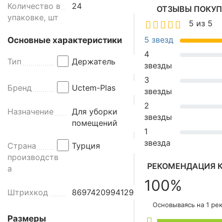
Д
Количество в
24
ОТЗЫВЫ ПОКУП
е
упаковке, шт
5 из 5
р
ж
5 звезд
Основные характеристики
а
4
Тип
Держатель
т
звезды
е
3
л
Бренд
Uctem-Plas
звезды
ь
2
п
Назначение
Для уборки
звезды
л
помещений
о
1
с
звезда
Страна
Турция
к
производств
и
РЕКОМЕНДАЦИЯ К
а
х
100%
н
Штрихкод
8697420994129
а
Основываясь на 1 ре
с
Размеры
а