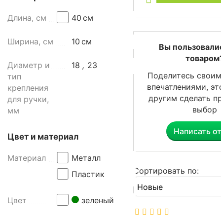
д
Длина, см
40
см
о
к
Ширина, см
10
см
с
Вы пользовали
к
товаром
Диаметр и
18
,
23
а
Поделитесь своим
тип
р
впечатлениями, э
крепления
м
другим сделать п
для ручки,
а
выбор
мм
н
а
Написать о
м
Цвет и материал
и
Материал
Металл
з
е
Сортировать по:
Пластик
л
е
Цвет
зеленый
н
ы