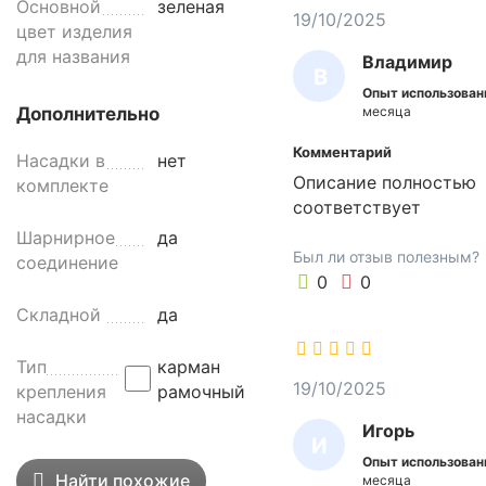
Основной
зеленая
й
19/10/2025
цвет изделия
C
для названия
Владимир
D
В
1
Опыт использован
Л
8
месяца
Дополнительно
5
А
Комментарий
Насадки в
нет
-
Д
Описание полностью
комплекте
G
И
соответствует
п
М
р
Шарнирное
да
Был ли отзыв полезным?
е
соединение
И
0
0
д
Р
н
Складной
да
а
з
Тип
карман
н
19/10/2025
крепления
рамочный
а
насадки
Игорь
ч
И
е
Опыт использован
Г
Найти похожие
месяца