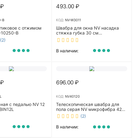
₽
493.00
₽
0-B
КОД:
NV-W3011
стиковое с отжимом
Швабра для окна NV насадка
-10250-B
стяжка губка 30 см
телескопическая рукоятка 70-
(2)
110 см NV-W3011
В наличии:
₽
696.00
₽
L
КОД:
NV40120
ная с педалью NV 12
Телескопическая швабра для
BIN12L
пола серая NV микрофибра 42
см NV40120
(2)
В наличии: