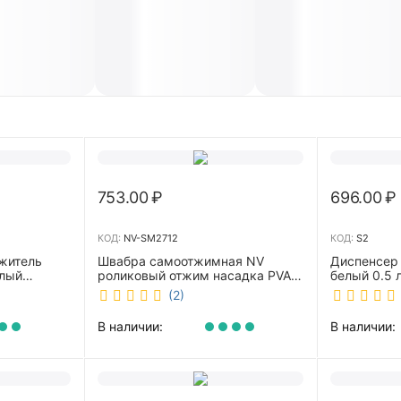
753.00
₽
696.00
₽
КОД:
NV-SM2712
КОД:
S2
житель
Швабра самоотжимная NV
Диспенсер
елый
роликовый отжим насадка PVA
белый 0.5 л 
27 см телескопическая рукоятка
(2)
70-125 см NV-SM2712
В наличии:
В наличии: