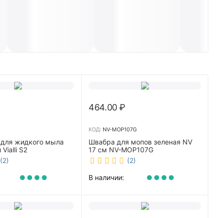
464.00
₽
КОД:
NV-MOP107G
 для жидкого мыла
Швабра для мопов зеленая NV
Vialli S2
17 см NV-MOP107G
(2)
(2)
В наличии: