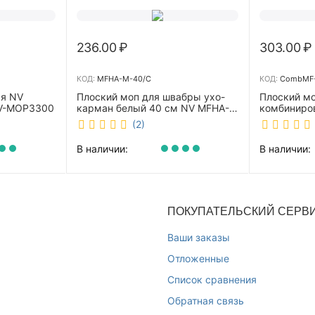
236.00
₽
303.00
₽
КОД:
MFHA-M-40/C
КОД:
CombMF-
ая NV
Плоский моп для швабры ухо-
Плоский м
NV-MOP3300
карман белый 40 см NV MFHA-
комбиниро
M-40/C
бежевый 4
(2)
m-40/C
В наличии:
В наличии:
ПОКУПАТЕЛЬСКИЙ СЕРВ
Ваши заказы
Отложенные
Список сравнения
Обратная связь