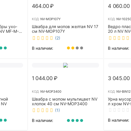
464.00
₽
4 060.00
КОД:
NV-MOP107Y
КОД:
NV-1025
бры ухо-
Швабра для мопов желтая NV 17
Ведро пла
NV MF-M-
см NV-MOP107Y
20 л NV NV
(2)
В наличии:
В наличии:
1 044.00
₽
3 045.00
КОД:
NV-MOP3400
КОД:
NV-BIN12
тной
Швабра с мопом мультицвет NV
Урна мусор
 NV
хлопок 40 см NV-MOP3400
л хром NV-
(1)
В наличии:
В наличии: