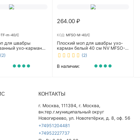
264.00
₽
TF-m-40/C
КОД:
MFSO-M-40/C
оп для швабры
Плоский моп для швабры ухо-
ванный ухо-карман
карман белый 40 см NV MFSO-
0 см NV CombMF-TF-
M-40/C
(2)
(2)
В наличии:
ИС
КОНТАКТЫ
г. Москва, 111394, г. Москва,
вн.тер.г.муниципальный округ
Новогиреево, ул. Новотетёрки, д. 8, оф. 56
+74951204481
+74952227737