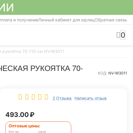
СИИ
плата и получение
Личный кабинет для юрлиц
Обратная связь
0
я рукоятка 70-110 см NV-W3011
ЕСКАЯ РУКОЯТКА 70-
КОД:
NV-W3011
2 Отзыва
Написать отзыв
493.00
₽
Оптовые цены:
Кол-во
Цена