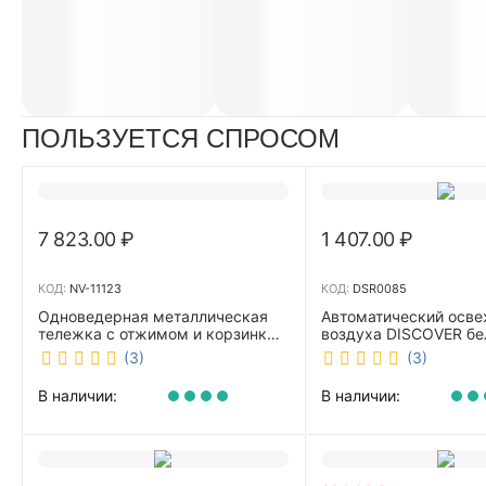
ПОЛЬЗУЕТСЯ СПРОСОМ
7 823.00
₽
1 407.00
₽
КОД:
NV-11123
КОД:
DSR0085
Одноведерная металлическая
Автоматический осве
тележка с отжимом и корзинкой
воздуха DISCOVER б
под химию NV 23 л NV-11123
DSR0085
(3)
(3)
В наличии:
В наличии: