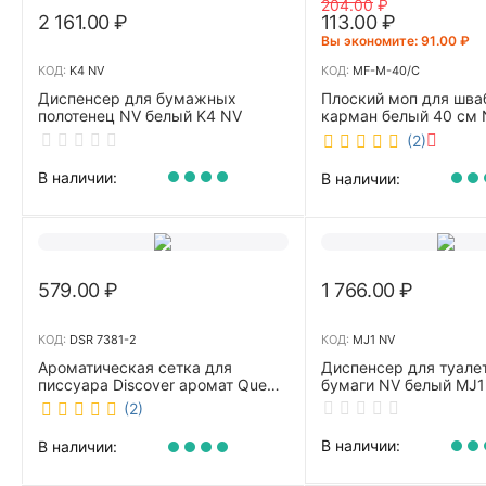
204.00
₽
2 161.00
₽
113.00
₽
Вы экономите: 
91.00
₽
КОД:
K4 NV
КОД:
MF-M-40/C
Диспенсер для бумажных
Плоский моп для шва
полотенец NV белый K4 NV
карман белый 40 см 
40/C
(2)
В наличии:
В наличии:
579.00
₽
1 766.00
₽
КОД:
DSR 7381-2
КОД:
MJ1 NV
Ароматическая сетка для
Диспенсер для туале
писсуара Discover аромат Queen
бумаги NV белый MJ1
DSR 7381-2
(2)
В наличии:
В наличии: