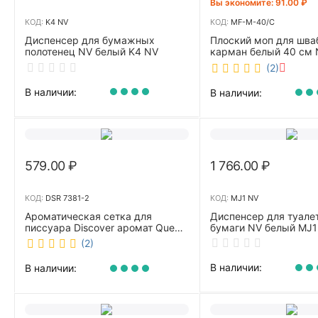
Вы экономите: 
91.00
₽
КОД:
K4 NV
КОД:
MF-M-40/C
Диспенсер для бумажных
Плоский моп для шва
полотенец NV белый K4 NV
карман белый 40 см 
40/C
(2)
В наличии:
В наличии:
579.00
₽
1 766.00
₽
КОД:
DSR 7381-2
КОД:
MJ1 NV
Ароматическая сетка для
Диспенсер для туале
писсуара Discover аромат Queen
бумаги NV белый MJ1
DSR 7381-2
(2)
В наличии:
В наличии: