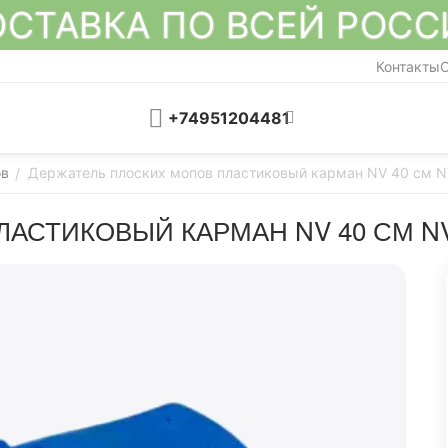
СТАВКА ПО ВСЕЙ РОС
Контакты
О
+74951204481
ов
Держатель плоских мопов пластиковый карман NV 40 см 
/
АСТИКОВЫЙ КАРМАН NV 40 СМ NV