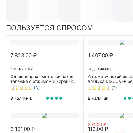
ПОЛЬЗУЕТСЯ СПРОСОМ
7 823.00
₽
1 407.00
₽
КОД:
NV-11123
КОД:
DSR0085
Одноведерная металлическая
Автоматический осве
тележка с отжимом и корзинкой
воздуха DISCOVER б
под химию NV 23 л NV-11123
DSR0085
(3)
(3)
В наличии:
В наличии:
204.00
₽
2 161.00
₽
113.00
₽