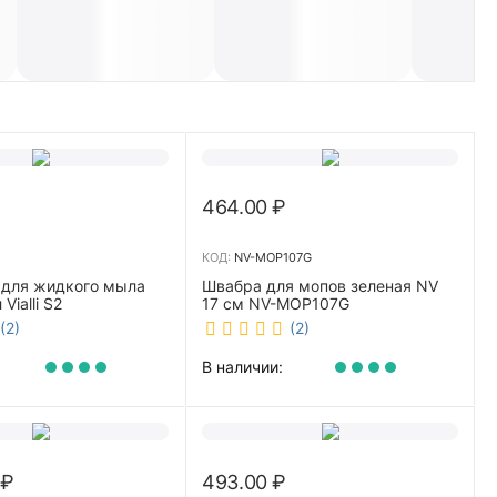
464.00
₽
КОД:
NV-MOP107G
 для жидкого мыла
Швабра для мопов зеленая NV
Vialli S2
17 см NV-MOP107G
(2)
(2)
В наличии:
₽
493.00
₽