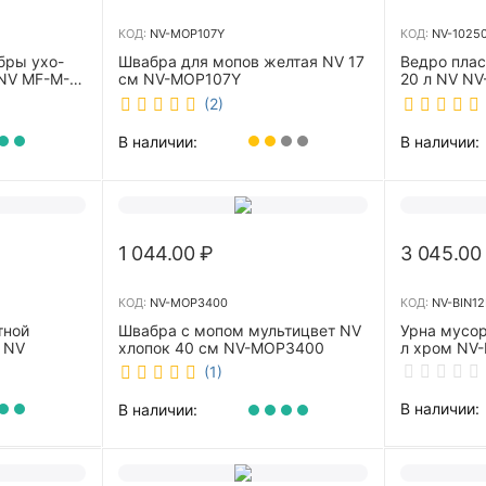
КОД:
NV-MOP107Y
КОД:
NV-1025
бры ухо-
Швабра для мопов желтая NV 17
Ведро пла
NV MF-M-
см NV-MOP107Y
20 л NV NV
(2)
В наличии:
В наличии:
1 044.00
₽
3 045.00
КОД:
NV-MOP3400
КОД:
NV-BIN12
тной
Швабра с мопом мультицвет NV
Урна мусор
 NV
хлопок 40 см NV-MOP3400
л хром NV-
(1)
В наличии:
В наличии: