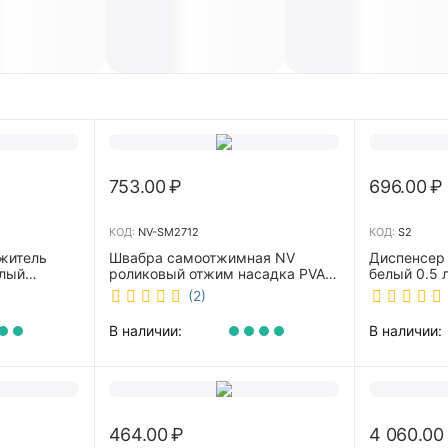
753.00
₽
696.00
₽
КОД:
NV-SM2712
КОД:
S2
житель
Швабра самоотжимная NV
Диспенсер
елый
роликовый отжим насадка PVA
белый 0.5 л 
27 см телескопическая рукоятка
(2)
70-125 см NV-SM2712
В наличии:
В наличии:
464.00
₽
4 060.00