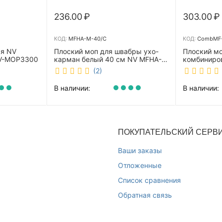
236.00
₽
303.00
₽
КОД:
MFHA-M-40/C
КОД:
CombMF-
ая NV
Плоский моп для швабры ухо-
Плоский м
NV-MOP3300
карман белый 40 см NV MFHA-
комбиниро
M-40/C
бежевый 4
(2)
m-40/C
В наличии:
В наличии:
ПОКУПАТЕЛЬСКИЙ СЕРВ
Ваши заказы
Отложенные
Список сравнения
Обратная связь