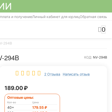
СИИ
плата и получение
Личный кабинет для юрлиц
Обратная связь
0
NV-294B
-294B
КОД:
NV-294B
2 Отзыва
Написать отзыв
189.00
₽
Оптовые цены:
Кол-во
Цена
40+
179.55
₽