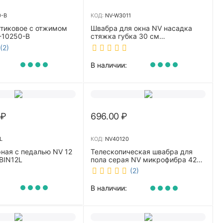
0-B
КОД:
NV-W3011
стиковое с отжимом
Швабра для окна NV насадка
-10250-B
стяжка губка 30 см
телескопическая рукоятка 70-
(2)
110 см NV-W3011
В наличии:
₽
696.00
₽
L
КОД:
NV40120
ная с педалью NV 12
Телескопическая швабра для
BIN12L
пола серая NV микрофибра 42
см NV40120
(2)
В наличии: