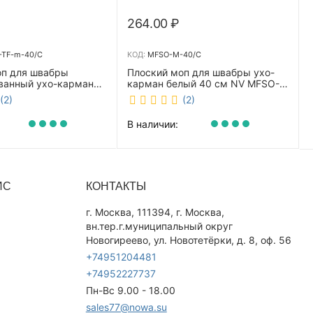
264.00
₽
TF-m-40/C
КОД:
MFSO-M-40/C
оп для швабры
Плоский моп для швабры ухо-
ванный ухо-карман
карман белый 40 см NV MFSO-
0 см NV CombMF-TF-
M-40/C
(2)
(2)
В наличии:
ИС
КОНТАКТЫ
г. Москва, 111394, г. Москва,
вн.тер.г.муниципальный округ
Новогиреево, ул. Новотетёрки, д. 8, оф. 56
+74951204481
+74952227737
Пн-Вс 9.00 - 18.00
sales77@nowa.su