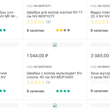
КОД:
NV-MOP107Y
КОД:
NV-1025
бры ухо-
Швабра для мопов желтая NV 17
Ведро пла
NV MF-M-
см NV-MOP107Y
20 л NV NV
(2)
В наличии:
В наличии:
1 044.00
₽
3 045.00
КОД:
NV-MOP3400
КОД:
NV-BIN12
тной
Швабра с мопом мультицвет NV
Урна мусор
 NV
хлопок 40 см NV-MOP3400
л хром NV-
(1)
В наличии:
В наличии: