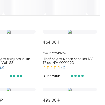
464.00
₽
КОД:
NV-MOP107G
 для жидкого мыла
Швабра для мопов зеленая NV
Vialli S2
17 см NV-MOP107G
(2)
(2)
В наличии:
₽
493.00
₽