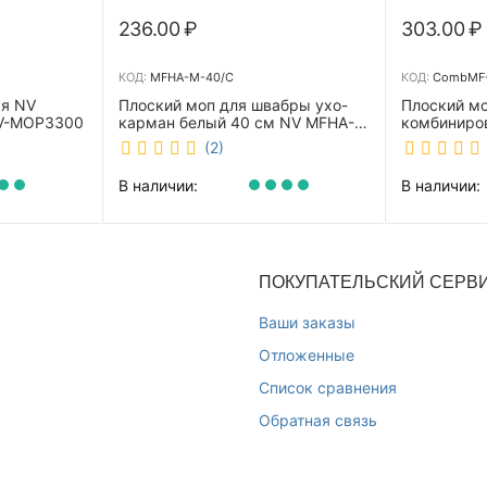
236.00
₽
303.00
₽
КОД:
MFHA-M-40/C
КОД:
CombMF-
ая NV
Плоский моп для швабры ухо-
Плоский м
NV-MOP3300
карман белый 40 см NV MFHA-
комбиниро
M-40/C
бежевый 4
(2)
m-40/C
В наличии:
В наличии:
ПОКУПАТЕЛЬСКИЙ СЕРВ
Ваши заказы
Отложенные
Список сравнения
Обратная связь