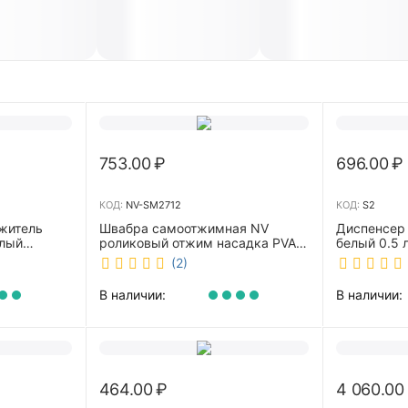
753.00
₽
696.00
₽
КОД:
NV-SM2712
КОД:
S2
житель
Швабра самоотжимная NV
Диспенсер
елый
роликовый отжим насадка PVA
белый 0.5 л 
27 см телескопическая рукоятка
(2)
70-125 см NV-SM2712
В наличии:
В наличии:
464.00
₽
4 060.00