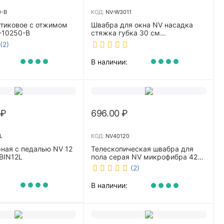
0-B
КОД:
NV-W3011
стиковое с отжимом
Швабра для окна NV насадка
-10250-B
стяжка губка 30 см
телескопическая рукоятка 70-
(2)
110 см NV-W3011
В наличии:
₽
696.00
₽
L
КОД:
NV40120
ная с педалью NV 12
Телескопическая швабра для
BIN12L
пола серая NV микрофибра 42
см NV40120
(2)
В наличии: