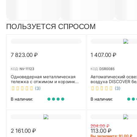
ПОЛЬЗУЕТСЯ СПРОСОМ
7 823.00
₽
1 407.00
₽
КОД:
NV-11123
КОД:
DSR0085
Одноведерная металлическая
Автоматический осве
тележка с отжимом и корзинкой
воздуха DISCOVER б
под химию NV 23 л NV-11123
DSR0085
(3)
(3)
В наличии:
В наличии:
204.00
₽
2 161.00
₽
113.00
₽
Вы экономите: 
91.00
₽