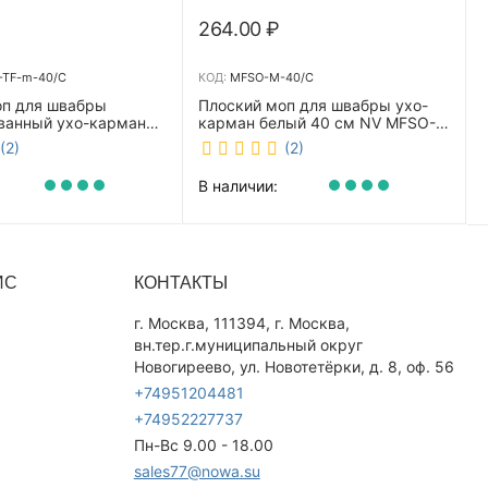
264.00
₽
TF-m-40/C
КОД:
MFSO-M-40/C
оп для швабры
Плоский моп для швабры ухо-
ванный ухо-карман
карман белый 40 см NV MFSO-
0 см NV CombMF-TF-
M-40/C
(2)
(2)
В наличии:
ИС
КОНТАКТЫ
г. Москва, 111394, г. Москва,
вн.тер.г.муниципальный округ
Новогиреево, ул. Новотетёрки, д. 8, оф. 56
+74951204481
+74952227737
Пн-Вс 9.00 - 18.00
sales77@nowa.su