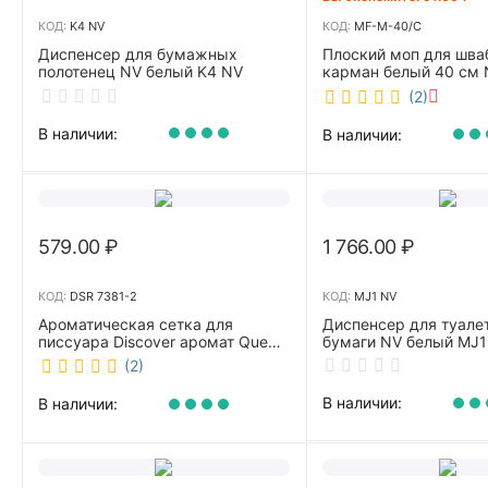
КОД:
K4 NV
КОД:
MF-M-40/C
Диспенсер для бумажных
Плоский моп для шва
полотенец NV белый K4 NV
карман белый 40 см 
40/C
(2)
В наличии:
В наличии:
579.00
₽
1 766.00
₽
КОД:
DSR 7381-2
КОД:
MJ1 NV
Ароматическая сетка для
Диспенсер для туале
писсуара Discover аромат Queen
бумаги NV белый MJ1
DSR 7381-2
(2)
В наличии:
В наличии: