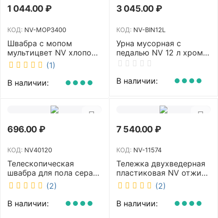
1 044.00
₽
3 045.00
₽
КОД:
NV-MOP3400
КОД:
NV-BIN12L
Швабра с мопом
Урна мусорная с
мультицвет NV хлопок
педалью NV 12 л хром
40 см NV-MOP3400
NV-BIN12L
(1)
В наличии:
В наличии:
696.00
₽
7 540.00
₽
КОД:
NV40120
КОД:
NV-11574
Телескопическая
Тележка двухведерная
швабра для пола серая
пластиковая NV отжим
NV микрофибра 42 см
2х23л NV-11574
(2)
(2)
NV40120
В наличии:
В наличии: