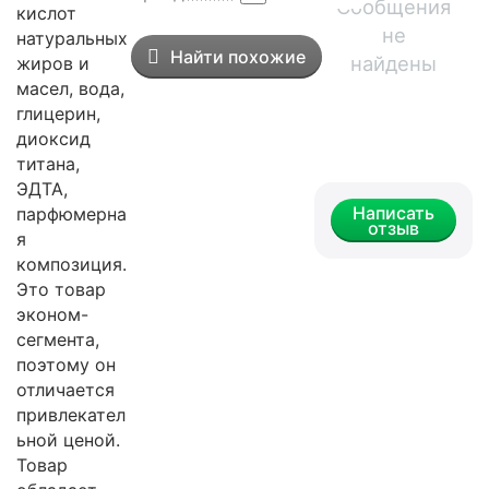
Сообщения
кислот
не
натуральных
Найти похожие
найдены
жиров и
масел, вода,
глицерин,
диоксид
титана,
ЭДТА,
Написать
парфюмерна
отзыв
я
композиция.
Это товар
эконом-
сегмента,
поэтому он
отличается
привлекател
ьной ценой.
Товар