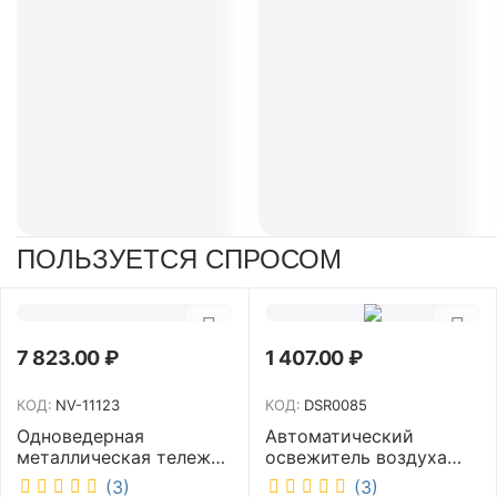
ПОЛЬЗУЕТСЯ СПРОСОМ
7 823.00
₽
1 407.00
₽
КОД:
NV-11123
КОД:
DSR0085
Одноведерная
Автоматический
металлическая тележка
освежитель воздуха
с отжимом и корзинкой
DISCOVER белый
(3)
(3)