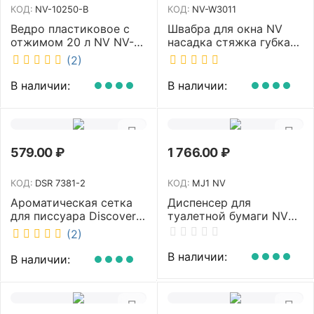
КОД:
NV-10250-B
КОД:
NV-W3011
Ведро пластиковое с
Швабра для окна NV
отжимом 20 л NV NV-
насадка стяжка губка
10250-B
30 см телескопическая
(2)
рукоятка 70-110 см NV-
W3011
В наличии:
В наличии:
579.00
₽
1 766.00
₽
КОД:
DSR 7381-2
КОД:
MJ1 NV
Ароматическая сетка
Диспенсер для
для писсуара Discover
туалетной бумаги NV
аромат Queen DSR
белый MJ1 NV
(2)
7381-2
В наличии:
В наличии: