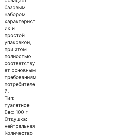
обладает
базовым
набором
характерист
ик и
простой
упаковкой,
при этом
полностью
соответству
ет основным
требованиям
потребителе
й.
Тип:
туалетное
Вес: 100 г
Отдушка:
нейтральная
Количество