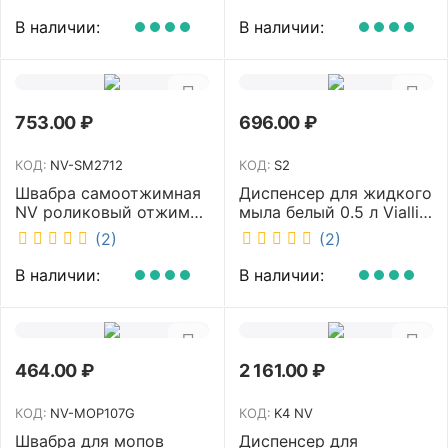
под химию NV 23 л NV-
DSR0085
11123
В наличии:
В наличии:
753.00
₽
696.00
₽
КОД:
NV-SM2712
КОД:
S2
Швабра самоотжимная
Диспенсер для жидкого
NV роликовый отжим
мыла белый 0.5 л Vialli
насадка PVA 27 см
S2
(2)
(2)
телескопическая
рукоятка 70-125 см NV-
В наличии:
В наличии:
SM2712
464.00
₽
2 161.00
₽
КОД:
NV-MOP107G
КОД:
K4 NV
Швабра для мопов
Диспенсер для