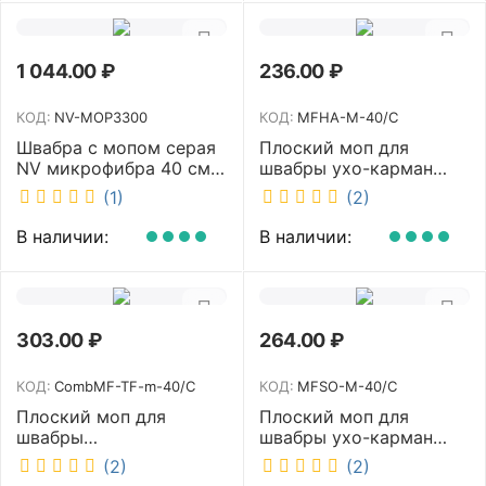
1 044.00
₽
236.00
₽
КОД:
NV-MOP3300
КОД:
MFHA-M-40/C
Швабра с мопом серая
Плоский моп для
NV микрофибра 40 см
швабры ухо-карман
NV-MOP3300
белый 40 см NV MFHA-
(1)
(2)
M-40/C
В наличии:
В наличии:
303.00
₽
264.00
₽
КОД:
CombMF-TF-m-40/C
КОД:
MFSO-M-40/C
Плоский моп для
Плоский моп для
швабры
швабры ухо-карман
комбинированный ухо-
белый 40 см NV MFSO-
(2)
(2)
карман бежевый 40 см
M-40/C