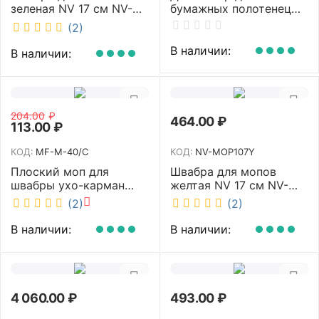
зеленая NV 17 см NV-
бумажных полотенец
MOP107G
NV белый K4 NV
(2)
В наличии:
В наличии:
204.00
₽
464.00
₽
113.00
₽
КОД:
MF-M-40/C
КОД:
NV-MOP107Y
Плоский моп для
Швабра для мопов
швабры ухо-карман
желтая NV 17 см NV-
белый 40 см NV MF-M-
MOP107Y
(2)
(2)
40/C
В наличии:
В наличии:
4 060.00
₽
493.00
₽