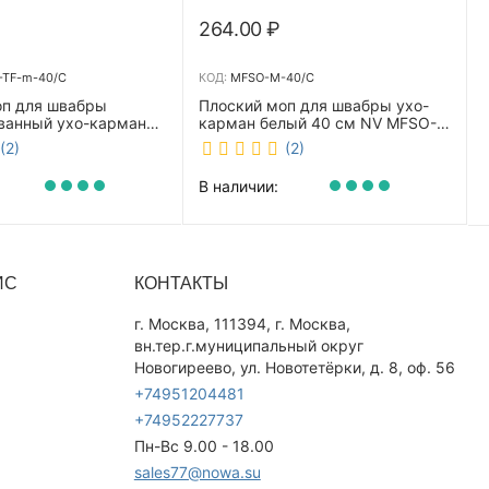
264.00
₽
TF-m-40/C
КОД:
MFSO-M-40/C
оп для швабры
Плоский моп для швабры ухо-
ванный ухо-карман
карман белый 40 см NV MFSO-
0 см NV CombMF-TF-
M-40/C
(2)
(2)
В наличии:
ИС
КОНТАКТЫ
г. Москва, 111394, г. Москва,
вн.тер.г.муниципальный округ
Новогиреево, ул. Новотетёрки, д. 8, оф. 56
+74951204481
+74952227737
Пн-Вс 9.00 - 18.00
sales77@nowa.su