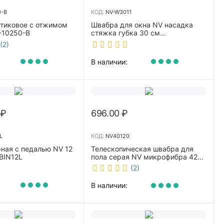
0-B
КОД:
NV-W3011
стиковое с отжимом
Швабра для окна NV насадка
-10250-B
стяжка губка 30 см
телескопическая рукоятка 70-
(2)
110 см NV-W3011
В наличии:
₽
696.00
₽
L
КОД:
NV40120
ная с педалью NV 12
Телескопическая швабра для
BIN12L
пола серая NV микрофибра 42
см NV40120
(2)
В наличии: