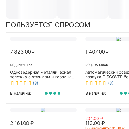
ПОЛЬЗУЕТСЯ СПРОСОМ
7 823.00
₽
1 407.00
₽
КОД:
NV-11123
КОД:
DSR0085
Одноведерная металлическая
Автоматический осве
тележка с отжимом и корзинкой
воздуха DISCOVER б
под химию NV 23 л NV-11123
DSR0085
(3)
(3)
В наличии:
В наличии:
204.00
₽
2 161.00
₽
113.00
₽
Вы экономите: 
91.00
₽