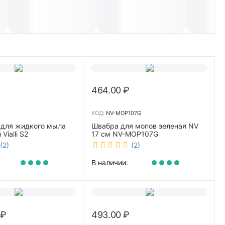
464.00
₽
КОД:
NV-MOP107G
 для жидкого мыла
Швабра для мопов зеленая NV
Vialli S2
17 см NV-MOP107G
(2)
(2)
В наличии:
₽
493.00
₽