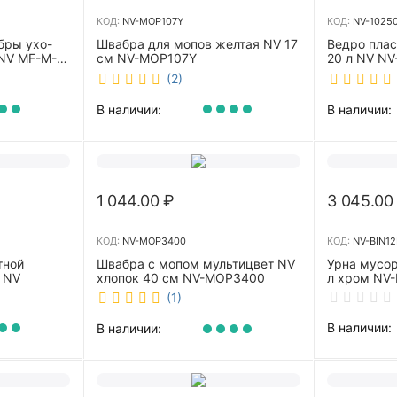
КОД:
NV-MOP107Y
КОД:
NV-1025
бры ухо-
Швабра для мопов желтая NV 17
Ведро пла
NV MF-M-
см NV-MOP107Y
20 л NV NV
(2)
В наличии:
В наличии:
1 044.00
₽
3 045.00
КОД:
NV-MOP3400
КОД:
NV-BIN12
тной
Швабра с мопом мультицвет NV
Урна мусор
 NV
хлопок 40 см NV-MOP3400
л хром NV-
(1)
В наличии:
В наличии: