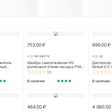
753.00
₽
696.00
₽
КОД:
NV-SM2712
КОД:
S2
житель
Швабра самоотжимная NV
Диспенсер
елый
роликовый отжим насадка PVA
белый 0.5 л 
27 см телескопическая рукоятка
(2)
70-125 см NV-SM2712
В наличии:
В наличии:
464.00
₽
4 060.00