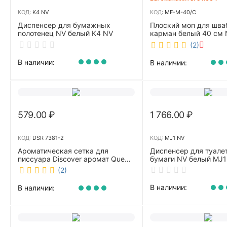
КОД:
K4 NV
КОД:
MF-M-40/C
Диспенсер для бумажных
Плоский моп для шва
полотенец NV белый K4 NV
карман белый 40 см 
40/C
(2)
В наличии:
В наличии:
579.00
₽
1 766.00
₽
КОД:
DSR 7381-2
КОД:
MJ1 NV
Ароматическая сетка для
Диспенсер для туале
писсуара Discover аромат Queen
бумаги NV белый MJ1
DSR 7381-2
(2)
В наличии:
В наличии: