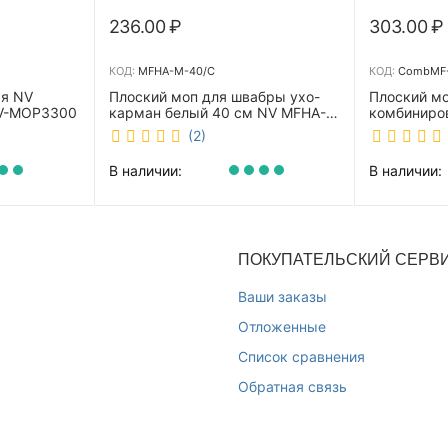
236.00
₽
303.00
₽
КОД:
MFHA-M-40/C
КОД:
CombMF-
ая NV
Плоский моп для швабры ухо-
Плоский м
NV-MOP3300
карман белый 40 см NV MFHA-
комбиниро
M-40/C
бежевый 4
(2)
m-40/C
В наличии:
В наличии:
ПОКУПАТЕЛЬСКИЙ СЕРВ
Ваши заказы
Отложенные
Список сравнения
Обратная связь