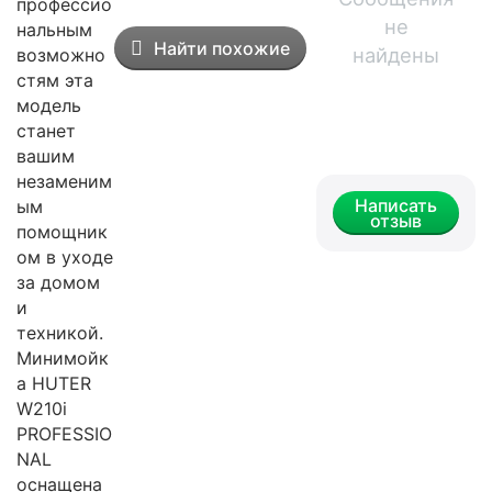
профессио
не
нальным
Найти похожие
найдены
возможно
стям эта
модель
станет
вашим
незаменим
Написать
ым
отзыв
помощник
ом в уходе
за домом
и
техникой.
Минимойк
а HUTER
W210i
PROFESSIO
NAL
оснащена