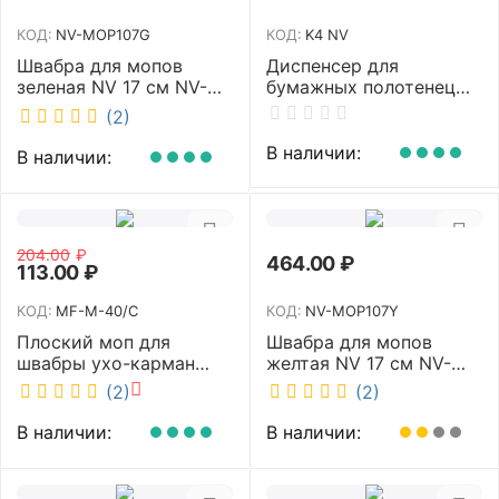
КОД:
NV-MOP107G
КОД:
K4 NV
Швабра для мопов
Диспенсер для
зеленая NV 17 см NV-
бумажных полотенец
MOP107G
NV белый K4 NV
(2)
В наличии:
В наличии:
204.00
₽
464.00
₽
113.00
₽
КОД:
MF-M-40/C
КОД:
NV-MOP107Y
Плоский моп для
Швабра для мопов
швабры ухо-карман
желтая NV 17 см NV-
белый 40 см NV MF-M-
MOP107Y
(2)
(2)
40/C
В наличии:
В наличии: