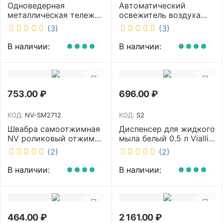
Одноведерная
Автоматический
металлическая тележка
освежитель воздуха
с отжимом и корзинкой
DISCOVER белый
(3)
(3)
под химию NV 23 л NV-
DSR0085
11123
В наличии:
В наличии:
753.00
₽
696.00
₽
КОД:
NV-SM2712
КОД:
S2
Швабра самоотжимная
Диспенсер для жидкого
NV роликовый отжим
мыла белый 0.5 л Vialli
насадка PVA 27 см
S2
(2)
(2)
телескопическая
рукоятка 70-125 см NV-
В наличии:
В наличии:
SM2712
464.00
₽
2 161.00
₽