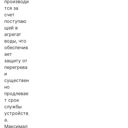
производи
тся за
счет
поступаю
щей в
агрегат
воды, что
обеспечив
ает
защиту от
перегрева
и
существен
но
продлевае
т срок
службы
устройств
а.
Максимал