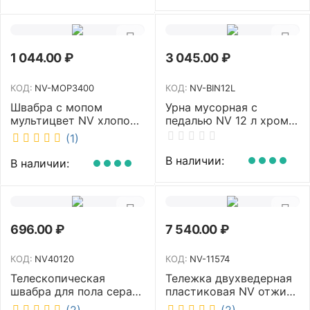
1 044.00
₽
3 045.00
₽
КОД:
NV-MOP3400
КОД:
NV-BIN12L
Швабра с мопом
Урна мусорная с
мультицвет NV хлопок
педалью NV 12 л хром
40 см NV-MOP3400
NV-BIN12L
(1)
В наличии:
В наличии:
696.00
₽
7 540.00
₽
КОД:
NV40120
КОД:
NV-11574
Телескопическая
Тележка двухведерная
швабра для пола серая
пластиковая NV отжим
NV микрофибра 42 см
2х23л NV-11574
(2)
(2)