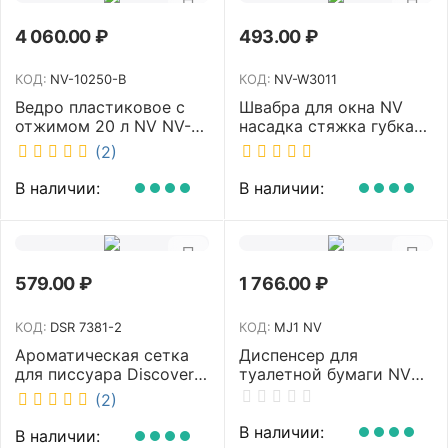
4 060.00
₽
493.00
₽
КОД:
NV-10250-B
КОД:
NV-W3011
Ведро пластиковое с
Швабра для окна NV
отжимом 20 л NV NV-
насадка стяжка губка
10250-B
30 см телескопическая
(2)
рукоятка 70-110 см NV-
W3011
В наличии:
В наличии:
579.00
₽
1 766.00
₽
КОД:
DSR 7381-2
КОД:
MJ1 NV
Ароматическая сетка
Диспенсер для
для писсуара Discover
туалетной бумаги NV
аромат Queen DSR
белый MJ1 NV
(2)
7381-2
В наличии:
В наличии: