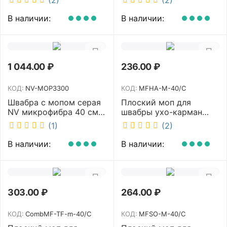
NV40120
В наличии:
В наличии:
1 044.00
₽
236.00
₽
КОД:
NV-MOP3300
КОД:
MFHA-M-40/C
Швабра с мопом серая
Плоский моп для
NV микрофибра 40 см
швабры ухо-карман
NV-MOP3300
белый 40 см NV MFHA-
(1)
(2)
M-40/C
В наличии:
В наличии:
303.00
₽
264.00
₽
КОД:
CombMF-TF-m-40/C
КОД:
MFSO-M-40/C