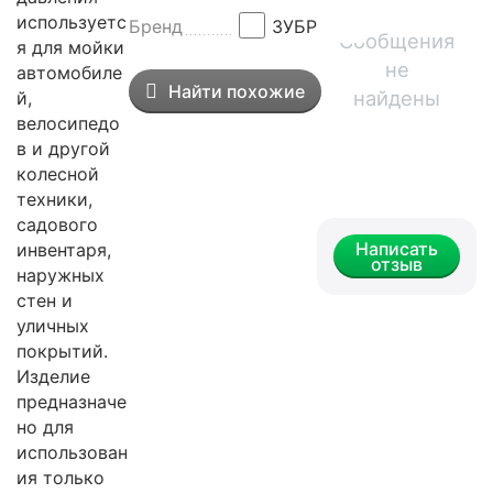
используетс
Бренд
ЗУБР
Сообщения
я для мойки
не
автомобиле
Найти похожие
найдены
й,
велосипедо
в и другой
колесной
техники,
садового
Написать
инвентаря,
отзыв
наружных
стен и
уличных
покрытий.
Изделие
предназначе
но для
использован
ия только