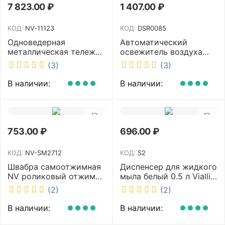
7 823.00
₽
1 407.00
₽
КОД:
NV-11123
КОД:
DSR0085
Одноведерная
Автоматический
металлическая тележка
освежитель воздуха
с отжимом и корзинкой
DISCOVER белый
(3)
(3)
под химию NV 23 л NV-
DSR0085
11123
В наличии:
В наличии:
753.00
₽
696.00
₽
КОД:
NV-SM2712
КОД:
S2
Швабра самоотжимная
Диспенсер для жидкого
NV роликовый отжим
мыла белый 0.5 л Vialli
насадка PVA 27 см
S2
(2)
(2)
телескопическая
рукоятка 70-125 см NV-
В наличии:
В наличии:
SM2712