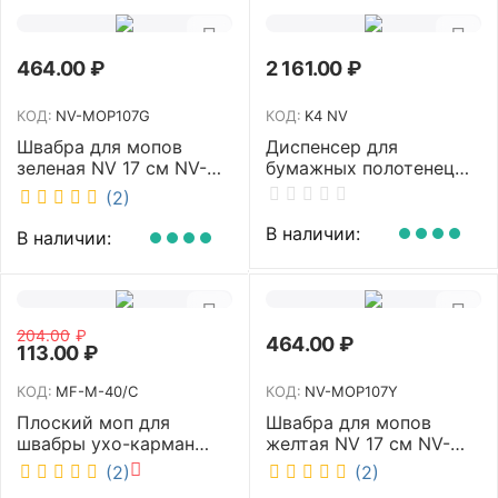
464.00
₽
2 161.00
₽
КОД:
NV-MOP107G
КОД:
K4 NV
Швабра для мопов
Диспенсер для
зеленая NV 17 см NV-
бумажных полотенец
MOP107G
NV белый K4 NV
(2)
В наличии:
В наличии:
204.00
₽
464.00
₽
113.00
₽
КОД:
MF-M-40/C
КОД:
NV-MOP107Y
Плоский моп для
Швабра для мопов
швабры ухо-карман
желтая NV 17 см NV-
белый 40 см NV MF-M-
MOP107Y
(2)
(2)
40/C