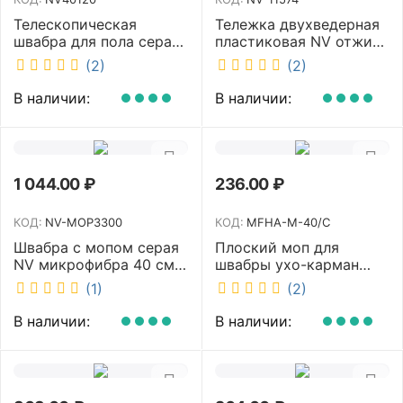
Телескопическая
Тележка двухведерная
швабра для пола серая
пластиковая NV отжим
NV микрофибра 42 см
2х23л NV-11574
(2)
(2)
NV40120
В наличии:
В наличии:
1 044.00
₽
236.00
₽
КОД:
NV-MOP3300
КОД:
MFHA-M-40/C
Швабра с мопом серая
Плоский моп для
NV микрофибра 40 см
швабры ухо-карман
NV-MOP3300
белый 40 см NV MFHA-
(1)
(2)
M-40/C
В наличии:
В наличии: