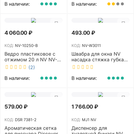
В наличии:
В наличии:
4 060.00
₽
493.00
₽
КОД:
NV-10250-B
КОД:
NV-W3011
Ведро пластиковое с
Швабра для окна NV
отжимом 20 л NV NV-
насадка стяжка губка
10250-B
30 см телескопическая
(2)
рукоятка 70-110 см NV-
W3011
В наличии:
В наличии:
579.00
₽
1 766.00
₽
КОД:
DSR 7381-2
КОД:
MJ1 NV
Ароматическая сетка
Диспенсер для
для писсуара Discover
туалетной бумаги NV