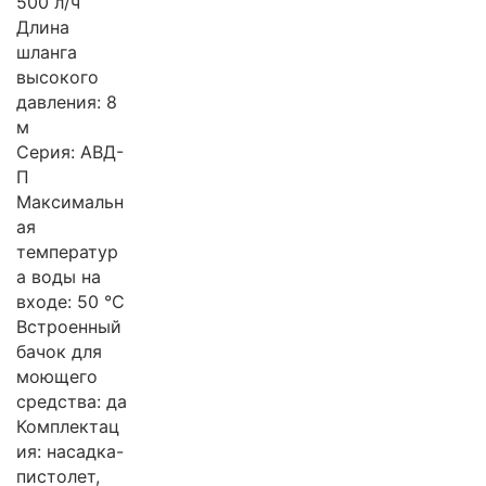
500 л/ч
Длина
шланга
высокого
давления: 8
м
Серия: АВД-
П
Максимальн
ая
температур
а воды на
входе: 50 °C
Встроенный
бачок для
моющего
средства: да
Комплектац
ия: насадка-
пистолет,