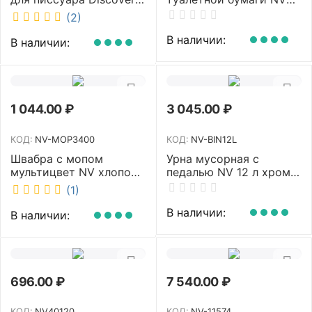
аромат Queen DSR
белый MJ1 NV
(2)
7381-2
В наличии:
В наличии:
1 044.00
₽
3 045.00
₽
КОД:
NV-MOP3400
КОД:
NV-BIN12L
Швабра с мопом
Урна мусорная с
мультицвет NV хлопок
педалью NV 12 л хром
40 см NV-MOP3400
NV-BIN12L
(1)
В наличии:
В наличии:
696.00
₽
7 540.00
₽
КОД:
NV40120
КОД:
NV-11574