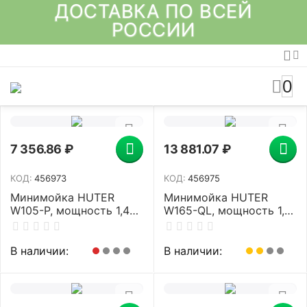
ДОСТАВКА ПО ВСЕЙ
РОССИИ
0
7 356.86
₽
13 881.07
₽
КОД:
456973
КОД:
456975
Минимойка HUTER
Минимойка HUTER
W105-Р, мощность 1,4
W165-QL, мощность 1,9
кВт, давление 105 бар,
кВт, давление 165 бар,
шланг 5 м, 70/8/3
шланг 5 м, 70/8/12
В наличии:
В наличии: