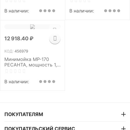
давление 210 бар,
бар, шланг 8 м, 70/8/15
шланг 8 м, 70/8/18
В наличии:
В наличии:
12 918.40
₽
КОД:
456979
Минимойка МР-170
РЕСАНТА, мощность 1,9
кВт, давление 170 бар,
шланг 8 м, 70/8/20
В наличии:
ПОКУПАТЕЛЯМ
ПОКУПАТЕЛЬСКИЙ СЕРВИС