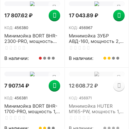
17 807.62
₽
17 043.89
₽
КОД:
456380
КОД:
456967
Минимойка BORT BHR-
Минимойка ЗУБР
2300-PRO, мощность
АВД-160, мощность 2,1
2,3 кВт, давление 170
кВт, давление 160 бар,
бар, шланг 8 м,
шланг 5 м
93416299
В наличии:
В наличии:
7 907.14
₽
12 608.72
₽
КОД:
456381
КОД:
456971
Минимойка BORT BHR-
Минимойка HUTER
1700-PRO, мощность 1,6
M165-PW, мощность 1,9
кВт, давление 120 бар,
кВт, давление 165 бар,
шланг 4 м, 93416305
шланг 5 м, 70/8/7
В наличии:
В наличии: