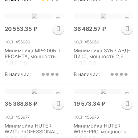
20 553.35
₽
36 482.57
₽
КОД:
456980
КОД:
456966
Минимойка МР-200БП
Минимойка ЗУБР АВД-
РЕСАНТА, мощность
П200, мощность 2,6
2,5 кВт, давление 200
кВт, давление 200 бар,
бар, шланг 8 м, 70/8/23
шланг 8 м
В наличии:
В наличии:
35 388.88
₽
19 573.34
₽
КОД:
456977
КОД:
456976
Минимойка HUTER
Минимойка HUTER
W210i PROFESSIONAL,
W195-PRO, мощность
мощность 2,6 кВт,
2,5 кВт, давление 195