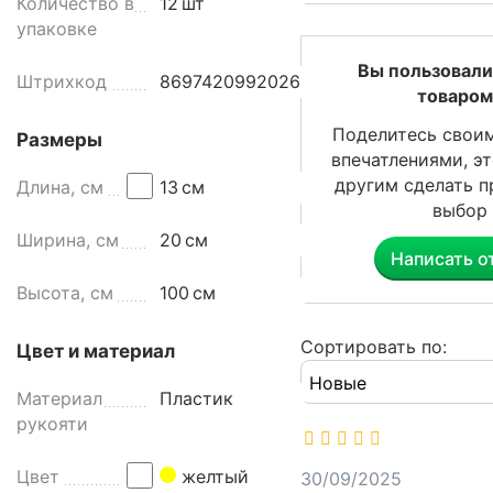
Количество в
12
шт
t
упаковке
e
m
Вы пользовали
Штрихкод
8697420992026
-
товаром
P
Поделитесь свои
Размеры
l
впечатлениями, э
a
другим сделать 
Длина, см
13
см
s
выбор
A
Ширина, см
20
см
F
Написать о
2
Высота, см
100
см
0
2
-
Сортировать по:
Цвет и материал
Y
и
Материал
Пластик
с
рукояти
п
о
Цвет
желтый
30/09/2025