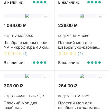
В наличии:
В наличии:
1 044.00
₽
236.00
₽
КОД:
NV-MOP3300
КОД:
MFHA-M-40/C
Швабра с мопом серая
Плоский моп для
NV микрофибра 40 см
швабры ухо-карман
NV-MOP3300
белый 40 см NV MFHA-
(1)
(2)
M-40/C
В наличии:
В наличии:
303.00
₽
264.00
₽
КОД:
CombMF-TF-m-40/C
КОД:
MFSO-M-40/C
Плоский моп для
Плоский моп для
швабры
швабры ухо-карман