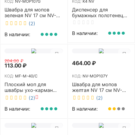
КОД:
NV-MOP107G
КОД:
K4 NV
Швабра для мопов
Диспенсер для
зеленая NV 17 см NV-
бумажных полотенец
MOP107G
NV белый K4 NV
(2)
В наличии:
В наличии:
204.00
₽
464.00
₽
113.00
₽
КОД:
MF-M-40/C
КОД:
NV-MOP107Y
Плоский моп для
Швабра для мопов
швабры ухо-карман
желтая NV 17 см NV-
белый 40 см NV MF-M-
MOP107Y
(2)
(2)
40/C
В наличии:
В наличии: