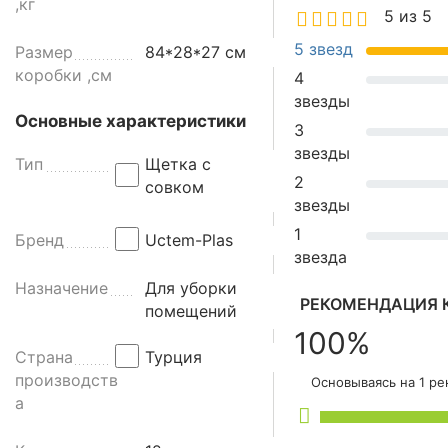
о
,кг
5 из 5
в
о
5 звезд
Размер
84*28*27 см
к
коробки ,см
4
с
звезды
щ
Основные характеристики
3
е
звезды
т
Тип
Щетка с
2
к
совком
звезды
о
й
1
Бренд
Uctem-Plas
д
звезда
л
Назначение
Для уборки
я
РЕКОМЕНДАЦИЯ 
помещений
п
100%
о
Страна
Турция
л
производств
Основываясь на 1 р
а
а
U
c