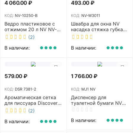
4 060.00
₽
493.00
₽
КОД:
NV-10250-B
КОД:
NV-W3011
Ведро пластиковое с
Швабра для окна NV
отжимом 20 л NV NV-
насадка стяжка губка
10250-B
30 см телескопическая
(2)
рукоятка 70-110 см NV-
W3011
В наличии:
В наличии:
579.00
₽
1 766.00
₽
КОД:
DSR 7381-2
КОД:
MJ1 NV
Ароматическая сетка
Диспенсер для
для писсуара Discover
туалетной бумаги NV
аромат Queen DSR
белый MJ1 NV
(2)
7381-2
В наличии:
В наличии: