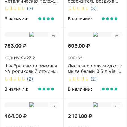
металлическая тележка
освежитель воздуха
с отжимом и корзинкой
DISCOVER белый
(3)
(3)
под химию NV 23 л NV-
DSR0085
11123
В наличии:
В наличии:
753.00
₽
696.00
₽
КОД:
NV-SM2712
КОД:
S2
Швабра самоотжимная
Диспенсер для жидкого
NV роликовый отжим
мыла белый 0.5 л Vialli
насадка PVA 27 см
S2
(2)
(2)
телескопическая
рукоятка 70-125 см NV-
В наличии:
В наличии:
SM2712
464.00
₽
2 161.00
₽