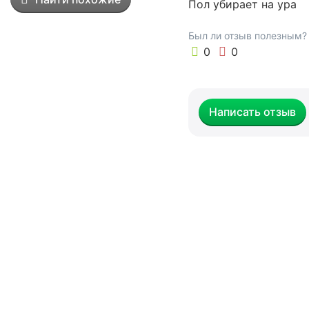
Пол убирает на ура
м
А
е
Был ли отзыв полезным?
щ
0
0
е
н
и
и
Написать отзыв
.
Г
а
б
а
р
и
т
ы
:
2
1