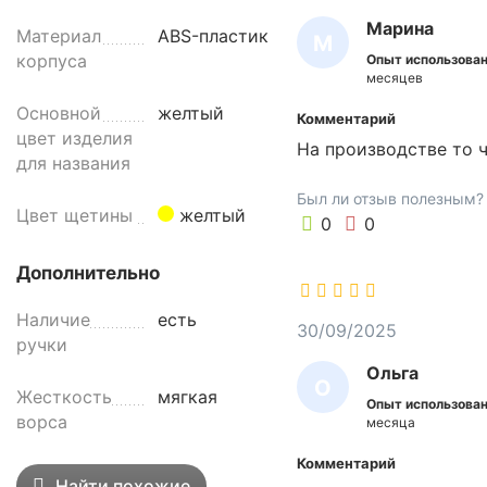
л
Марина
ь
Материал
ABS-пластик
М
з
корпуса
Опыт использован
А
у
месяцев
е
Р
Основной
желтый
Комментарий
т
И
цвет изделия
На производстве то 
с
для названия
Н
я
А
Был ли отзыв полезным?
д
Цвет щетины
желтый
0
0
л
я
Дополнительно
у
б
Наличие
есть
о
30/09/2025
ручки
р
Ольга
к
О
Жесткость
мягкая
и
Опыт использован
Л
ворса
месяца
в
Ь
п
Комментарий
о
Г
Найти похожие