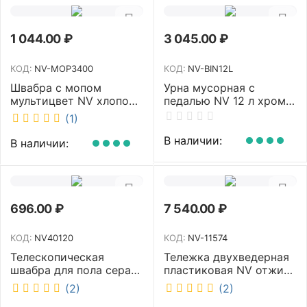
1 044.00
₽
3 045.00
₽
КОД:
NV-MOP3400
КОД:
NV-BIN12L
Швабра с мопом
Урна мусорная с
мультицвет NV хлопок
педалью NV 12 л хром
40 см NV-MOP3400
NV-BIN12L
(1)
В наличии:
В наличии:
696.00
₽
7 540.00
₽
КОД:
NV40120
КОД:
NV-11574
Телескопическая
Тележка двухведерная
швабра для пола серая
пластиковая NV отжим
NV микрофибра 42 см
2х23л NV-11574
(2)
(2)
NV40120