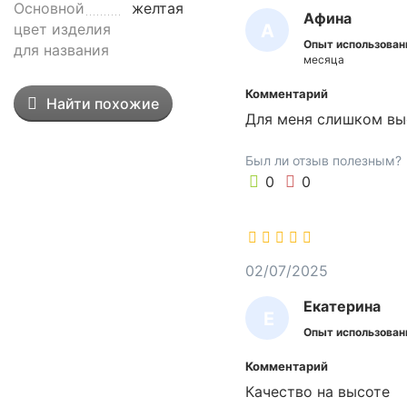
Основной
желтая
Афина
N
А
цвет изделия
V
Опыт использован
для названия
Ф
-
месяца
1
И
Комментарий
3
Найти похожие
Н
Для меня слишком вы
7
А
Y
Был ли отзыв полезным?
п
0
0
р
е
д
н
а
02/07/2025
з
Екатерина
н
Е
а
Опыт использован
К
ч
Комментарий
А
е
Качество на высоте
н
Т