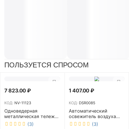
ПОЛЬЗУЕТСЯ СПРОСОМ
7 823.00
₽
1 407.00
₽
КОД:
NV-11123
КОД:
DSR0085
Одноведерная
Автоматический
металлическая тележка
освежитель воздуха
с отжимом и корзинкой
DISCOVER белый
(3)
(3)
под химию NV 23 л NV-
DSR0085