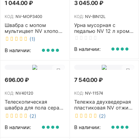
1 044.00
₽
3 045.00
₽
КОД:
NV-MOP3400
КОД:
NV-BIN12L
Швабра с мопом
Урна мусорная с
мультицвет NV хлопок
педалью NV 12 л хром
40 см NV-MOP3400
NV-BIN12L
(1)
В наличии:
В наличии:
696.00
₽
7 540.00
₽
КОД:
NV40120
КОД:
NV-11574
Телескопическая
Тележка двухведерная
швабра для пола серая
пластиковая NV отжим
NV микрофибра 42 см
2х23л NV-11574
(2)
(2)
NV40120
В наличии:
В наличии: