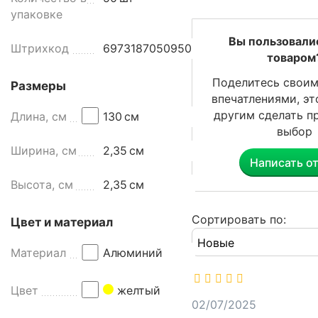
о
упаковке
д
и
Вы пользовали
Штрихкод
6973187050950
р
товаром
о
Поделитесь своим
Размеры
в
впечатлениями, э
а
другим сделать п
Длина, см
130
см
н
выбор
н
Ширина, см
2,35
см
а
Написать о
я
Высота, см
2,35
см
д
л
я
Сортировать по:
Цвет и материал
ш
в
Материал
Алюминий
а
б
Цвет
желтый
р
02/07/2025
ы