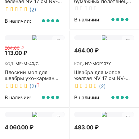
зеленая NV 17 см NV-
бумажных полотенец
MOP107G
NV белый K4 NV
(2)
В наличии:
В наличии:
204.00
₽
464.00
₽
113.00
₽
КОД:
MF-M-40/C
КОД:
NV-MOP107Y
Плоский моп для
Швабра для мопов
швабры ухо-карман
желтая NV 17 см NV-
белый 40 см NV MF-M-
MOP107Y
(2)
(2)
40/C
В наличии:
В наличии:
4 060.00
₽
493.00
₽