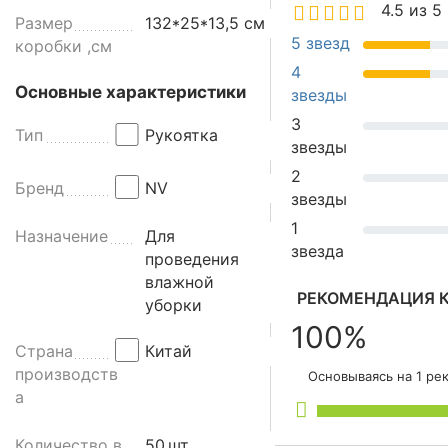
4.5 из 5
к
Размер
132*25*13,5 см
о
5 звезд
коробки ,см
я
4
т
Основные характеристики
звезды
к
3
а
Тип
Рукоятка
звезды
а
2
л
Бренд
NV
звезды
ю
м
1
Назначение
Для
и
звезда
проведения
н
влажной
и
РЕКОМЕНДАЦИЯ К
уборки
е
100%
в
Страна
Китай
а
производств
Основываясь на 1 ре
я
а
а
н
Количество в
50
шт