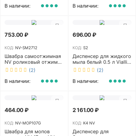
11123
В наличии:
В наличии:
753.00
₽
696.00
₽
КОД:
NV-SM2712
КОД:
S2
Швабра самоотжимная
Диспенсер для жидкого
NV роликовый отжим
мыла белый 0.5 л Vialli
насадка PVA 27 см
S2
(2)
(2)
телескопическая
рукоятка 70-125 см NV-
В наличии:
В наличии:
SM2712
464.00
₽
2 161.00
₽
КОД:
NV-MOP107G
КОД:
K4 NV
Швабра для мопов
Диспенсер для