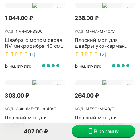
1 044.00
₽
236.00
₽
КОД:
NV-MOP3300
КОД:
MFHA-M-40/C
Швабра с мопом серая
Плоский моп для
NV микрофибра 40 см
швабры ухо-карман
NV-MOP3300
белый 40 см NV MFHA-
(1)
(2)
M-40/C
В наличии:
В наличии:
303.00
₽
264.00
₽
КОД:
CombMF-TF-m-40/C
КОД:
MFSO-M-40/C
Плоский моп для
Плоский моп для
швабры
швабры ухо-карман
комбинированный ухо-
белый 40 см NV MFSO-
В корзину
407.00
₽
(2)
(2)
карман бежевый 40 см
M-40/C