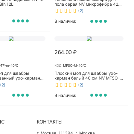
BIN12L
пола серая NV микрофибра 42
см NV40120
(2)
В наличии:
264.00
₽
TF-m-40/C
КОД:
MFSO-M-40/C
оп для швабры
Плоский моп для швабры ухо-
ванный ухо-карман
карман белый 40 см NV MFSO-
0 см NV CombMF-TF-
M-40/C
(2)
(2)
В наличии:
ИС
КОНТАКТЫ
г. Москва, 111394, г. Москва,