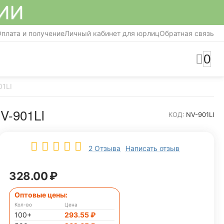
СИИ
плата и получение
Личный кабинет для юрлиц
Обратная связь
0
01LI
-901LI
КОД:
NV-901LI
2 Отзыва
Написать отзыв
328.00
₽
Оптовые цены:
Кол-во
Цена
100+
293.55
₽