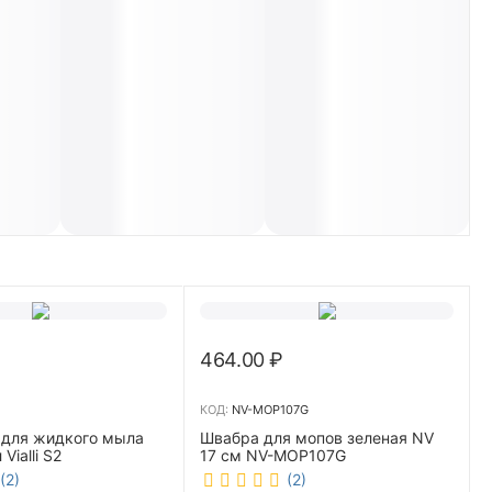
464.00
₽
КОД:
NV-MOP107G
 для жидкого мыла
Швабра для мопов зеленая NV
Vialli S2
17 см NV-MOP107G
(2)
(2)