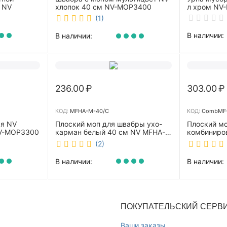
 NV
хлопок 40 см NV-MOP3400
л хром NV-
(1)
В наличии:
В наличии:
236.00
₽
303.00
₽
КОД:
MFHA-M-40/C
КОД:
CombMF-
ая NV
Плоский моп для швабры ухо-
Плоский м
NV-MOP3300
карман белый 40 см NV MFHA-
комбиниро
M-40/C
бежевый 4
(2)
m-40/C
В наличии:
В наличии:
ПОКУПАТЕЛЬСКИЙ СЕРВ
Ваши заказы