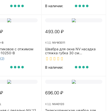
В наличии:
₽
493.00
₽
0-B
КОД:
NV-W3011
стиковое с отжимом
Швабра для окна NV насадка
-10250-B
стяжка губка 30 см
телескопическая рукоятка 70-
(2)
110 см NV-W3011
В наличии:
₽
696.00
₽
L
КОД:
NV40120
ная с педалью NV 12
Телескопическая швабра для