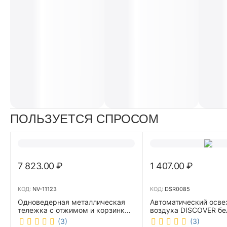
ПОЛЬЗУЕТСЯ СПРОСОМ
7 823.00
₽
1 407.00
₽
КОД:
NV-11123
КОД:
DSR0085
Одноведерная металлическая
Автоматический осве
тележка с отжимом и корзинкой
воздуха DISCOVER б
под химию NV 23 л NV-11123
DSR0085
(3)
(3)