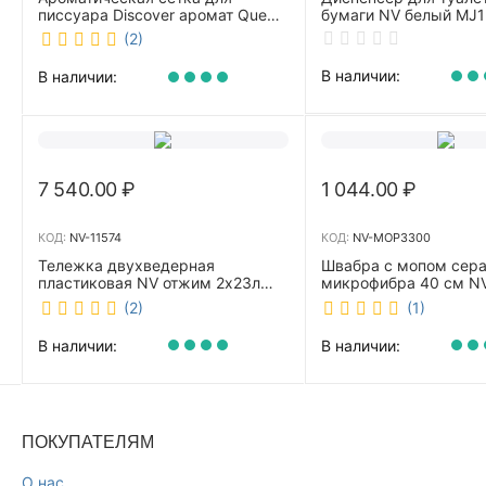
писсуара Discover аромат Queen
бумаги NV белый MJ1
DSR 7381-2
(2)
В наличии:
В наличии:
7 540.00
₽
1 044.00
₽
КОД:
NV-11574
КОД:
NV-MOP3300
Тележка двухведерная
Швабра с мопом сер
пластиковая NV отжим 2х23л
микрофибра 40 см 
NV-11574
(2)
(1)
В наличии:
В наличии:
ПОКУПАТЕЛЯМ
О нас