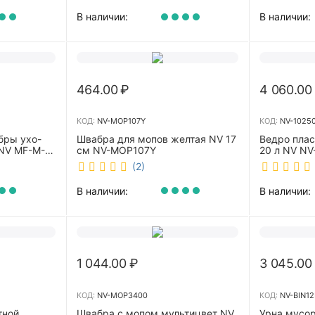
В наличии:
В наличии:
464.00
₽
4 060.00
КОД:
NV-MOP107Y
КОД:
NV-1025
бры ухо-
Швабра для мопов желтая NV 17
Ведро пла
NV MF-M-
см NV-MOP107Y
20 л NV NV
(2)
В наличии:
В наличии:
1 044.00
₽
3 045.00
КОД:
NV-MOP3400
КОД:
NV-BIN12
тной
Швабра с мопом мультицвет NV
Урна мусор