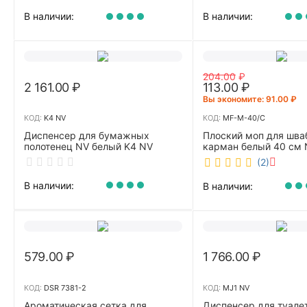
В наличии:
В наличии:
204.00
₽
2 161.00
₽
113.00
₽
Вы экономите: 
91.00
₽
КОД:
K4 NV
КОД:
MF-M-40/C
Диспенсер для бумажных
Плоский моп для шва
полотенец NV белый K4 NV
карман белый 40 см 
40/C
(2)
В наличии:
В наличии:
579.00
₽
1 766.00
₽
КОД:
DSR 7381-2
КОД:
MJ1 NV
Ароматическая сетка для
Диспенсер для туале