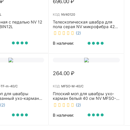
₽
696.00
₽
L
КОД:
NV40120
ная с педалью NV 12
Телескопическая швабра для
BIN12L
пола серая NV микрофибра 42
см NV40120
(2)
В наличии:
264.00
₽
TF-m-40/C
КОД:
MFSO-M-40/C
оп для швабры
Плоский моп для швабры ухо-
ванный ухо-карман
карман белый 40 см NV MFSO-
0 см NV CombMF-TF-
M-40/C
(2)
(2)
В наличии: