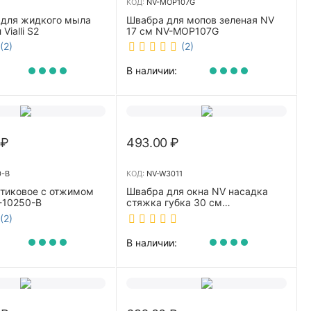
КОД:
NV-MOP107G
 для жидкого мыла
Швабра для мопов зеленая NV
Vialli S2
17 см NV-MOP107G
(2)
(2)
В наличии:
₽
493.00
₽
0-B
КОД:
NV-W3011
стиковое с отжимом
Швабра для окна NV насадка
-10250-B
стяжка губка 30 см
телескопическая рукоятка 70-
(2)
110 см NV-W3011
В наличии: