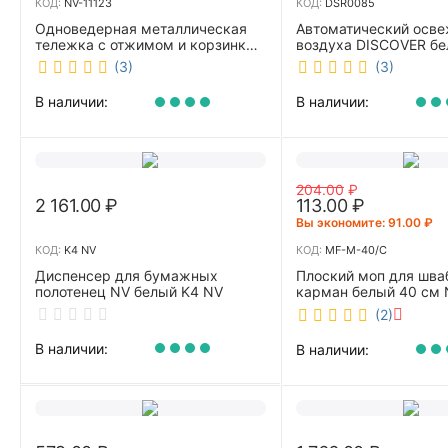
КОД:
NV-11123
КОД:
DSR0085
Одноведерная металлическая
Автоматический осве
тележка с отжимом и корзинкой
воздуха DISCOVER б
под химию NV 23 л NV-11123
DSR0085
(3)
(3)
В наличии:
В наличии:
204.00
₽
2 161.00
₽
113.00
₽
Вы экономите: 
91.00
₽
КОД:
K4 NV
КОД:
MF-M-40/C
Диспенсер для бумажных
Плоский моп для шва
полотенец NV белый K4 NV
карман белый 40 см 
40/C
(2)
В наличии:
В наличии: