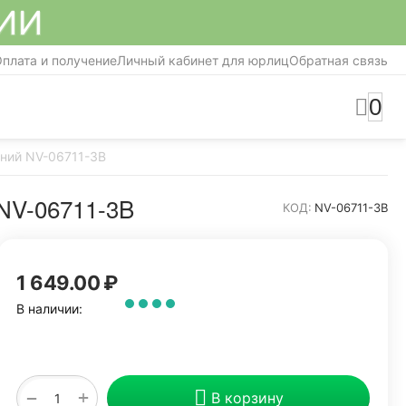
СИИ
плата и получение
Личный кабинет для юрлиц
Обратная связь
0
иний NV-06711-3B
V-06711-3B
КОД:
NV-06711-3B
1 649.00
₽
В наличии:
+
−
В корзину