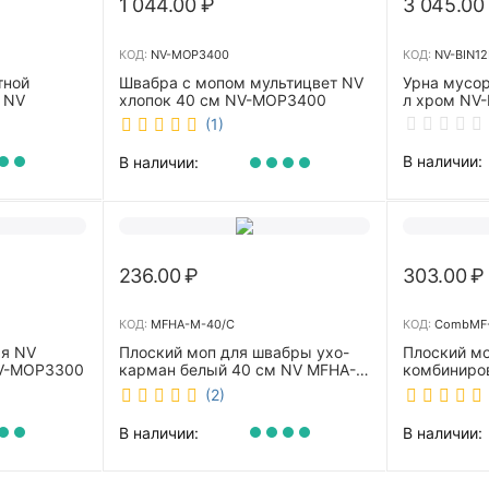
1 044.00
₽
3 045.00
КОД:
NV-MOP3400
КОД:
NV-BIN12
тной
Швабра с мопом мультицвет NV
Урна мусор
 NV
хлопок 40 см NV-MOP3400
л хром NV-
(1)
В наличии:
В наличии:
236.00
₽
303.00
₽
КОД:
MFHA-M-40/C
КОД:
CombMF-
ая NV
Плоский моп для швабры ухо-
Плоский м
NV-MOP3300
карман белый 40 см NV MFHA-
комбиниро
M-40/C
бежевый 4
(2)
m-40/C
В наличии:
В наличии: