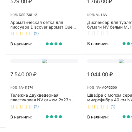
579.00
₽
1 766.00
₽
КОД:
DSR 7381-2
КОД:
MJ1 NV
Ароматическая сетка для
Диспенсер для туале
писсуара Discover аромат Queen
бумаги NV белый MJ1
DSR 7381-2
(2)
В наличии:
В наличии:
7 540.00
₽
1 044.00
₽
КОД:
NV-11574
КОД:
NV-MOP3300
Тележка двухведерная
Швабра с мопом сер
пластиковая NV отжим 2х23л
микрофибра 40 см 
NV-11574
(2)
(1)
В наличии:
В наличии: