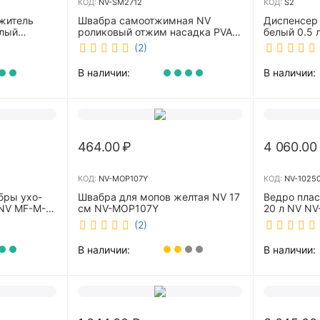
КОД:
NV-SM2712
КОД:
S2
житель
Швабра самоотжимная NV
Диспенсер
елый
роликовый отжим насадка PVA
белый 0.5 л 
27 см телескопическая рукоятка
(2)
70-125 см NV-SM2712
В наличии:
В наличии:
464.00
₽
4 060.00
КОД:
NV-MOP107Y
КОД:
NV-1025
бры ухо-
Швабра для мопов желтая NV 17
Ведро пла
NV MF-M-
см NV-MOP107Y
20 л NV NV
(2)
В наличии:
В наличии: