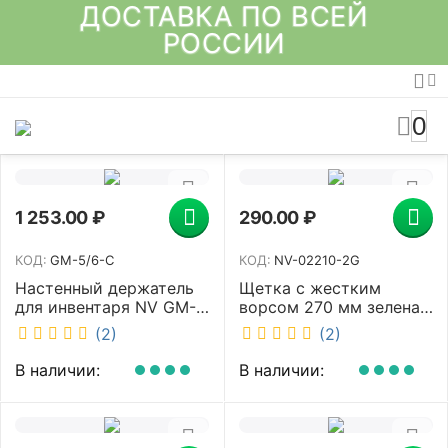
ДОСТАВКА ПО ВСЕЙ
РОССИИ
0
1 253.00
₽
290.00
₽
КОД:
GM-5/6-C
КОД:
NV-02210-2G
Настенный держатель
Щетка с жестким
для инвентаря NV GM-
ворсом 270 мм зеленая
5/6-C
NV-02210-2G
(2)
(2)
В наличии:
В наличии: