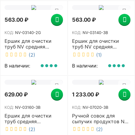
563.00
₽
563.00
₽
КОД:
NV-03140-2G
КОД:
NV-03140-3B
Ершик для очистки
Ершик для очистки
труб NV средняя
труб NV средняя
жесткость диаметр 40
жесткость диаметр 40
(2)
(1)
мм зеленый NV-03140-
мм синий NV-03140-3B
2G
В наличии:
В наличии:
629.00
₽
1 233.00
₽
КОД:
NV-03160-3B
КОД:
NV-07020-3B
Ершик для очистки
Ручной совок для
труб средняя
сыпучих продуктов NV
жесткость диаметр 60
большой 2 л 43 см
(2)
(2)
мм синий NV-03160-3B
синий NV-07020-3B