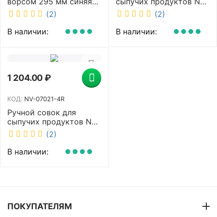
ворсом 295 мм синяя
сыпучих продуктов NV
NV-02511-3B
1 л 34.5 см желтый NV-
(2)
(2)
07021-6Y
В наличии:
В наличии:
1 204.00
₽
КОД:
NV-07021-4R
Ручной совок для
сыпучих продуктов NV
1 л 34.5 см красный NV-
(2)
07021-4R
В наличии:
ПОКУПАТЕЛЯМ