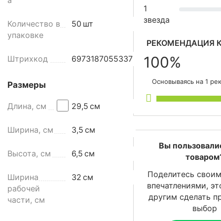
а
г
1
к
звезда
Количество в
50
шт
и
упаковке
м
РЕКОМЕНДАЦИЯ К
в
100%
Штрихкод
6973187055337
о
р
Основываясь на 1 ре
Размеры
с
о
Длина, см
29,5
см
м
,
Ширина, см
3,5
см
2
9
Вы пользовали
Высота, см
6,5
см
5
товаром
м
Поделитесь своим
Ширина
32
см
м
впечатлениями, э
рабочей
,
другим сделать п
части, см
с
выбор
и