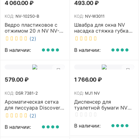
4 060.00
₽
493.00
₽
КОД:
NV-10250-B
КОД:
NV-W3011
Ведро пластиковое с
Швабра для окна NV
отжимом 20 л NV NV-
насадка стяжка губка
10250-B
30 см телескопическая
(2)
рукоятка 70-110 см NV-
W3011
В наличии:
В наличии:
579.00
₽
1 766.00
₽
КОД:
DSR 7381-2
КОД:
MJ1 NV
Ароматическая сетка
Диспенсер для
для писсуара Discover
туалетной бумаги NV
аромат Queen DSR
белый MJ1 NV
(2)
7381-2
В наличии:
В наличии: