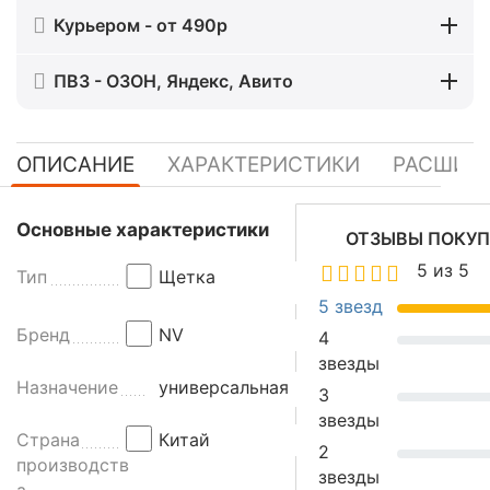
Курьером - от 490р
ПВЗ - ОЗОН, Яндекс, Авито
ОПИСАНИЕ
ХАРАКТЕРИСТИКИ
РАСШИР
Щ
Основные характеристики
ОТЗЫВЫ ПОКУП
е
5 из 5
Тип
Щетка
т
к
5 звезд
а
Бренд
NV
4
N
звезды
V
Назначение
универсальная
3
,
звезды
с
Страна
Китай
2
м
производств
звезды
я