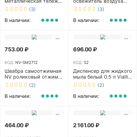
металлическая тележка
освежитель воздуха
с отжимом и корзинкой
DISCOVER белый
(3)
(3)
под химию NV 23 л NV-
DSR0085
11123
В наличии:
В наличии:
753.00
₽
696.00
₽
КОД:
NV-SM2712
КОД:
S2
Швабра самоотжимная
Диспенсер для жидкого
NV роликовый отжим
мыла белый 0.5 л Vialli
насадка PVA 27 см
S2
(2)
(2)
телескопическая
рукоятка 70-125 см NV-
В наличии:
В наличии:
SM2712
464.00
₽
2 161.00
₽