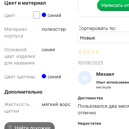
н
Цвет и материал
Написать о
я
я
Цвет
синий
N
V
Сортировать по:
Материал
полиэстер
-
корпуса
0
2
Основной
синяя
5
цвет изделия
1
10/09/2025
для названия
1
Михаил
-
Цвет щетины
синий
М
3
Опыт использован
И
B
месяцев
Дополнительно
.
Х
Достоинства
П
А
Жесткость
мягкий ворс
Пользовался два мес
р
И
щетки
отлично
и
Л
м
Недостатки
е
Найти похожие