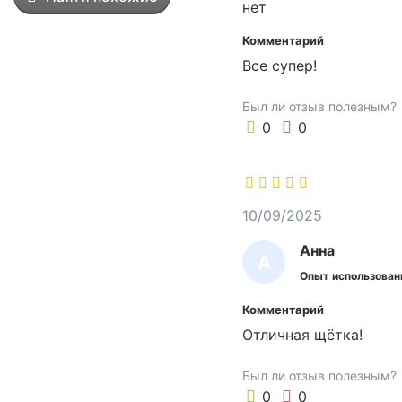
нет
н
я
Комментарий
е
Все супер!
т
с
Был ли отзыв полезным?
я
0
0
д
л
я
о
10/09/2025
ч
и
Анна
А
с
Опыт использован
т
Н
к
Комментарий
Н
и
Отличная щётка!
А
н
е
Был ли отзыв полезным?
б
0
0