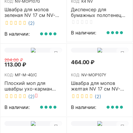
КОД:
NV-MOP107G
КОД:
K4 NV
Швабра для мопов
Диспенсер для
зеленая NV 17 см NV-
бумажных полотенец
MOP107G
NV белый K4 NV
(2)
В наличии:
В наличии:
204.00
₽
464.00
₽
113.00
₽
КОД:
MF-M-40/C
КОД:
NV-MOP107Y
Плоский моп для
Швабра для мопов
швабры ухо-карман
желтая NV 17 см NV-
белый 40 см NV MF-M-
MOP107Y
(2)
(2)
40/C
В наличии:
В наличии: