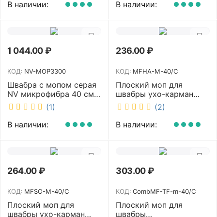
В наличии:
В наличии:
1 044.00
₽
236.00
₽
КОД:
NV-MOP3300
КОД:
MFHA-M-40/C
Швабра с мопом серая
Плоский моп для
NV микрофибра 40 см
швабры ухо-карман
NV-MOP3300
белый 40 см NV MFHA-
(1)
(2)
M-40/C
В наличии:
В наличии:
264.00
₽
303.00
₽
КОД:
MFSO-M-40/C
КОД:
CombMF-TF-m-40/C
Плоский моп для
Плоский моп для
швабры ухо-карман
швабры