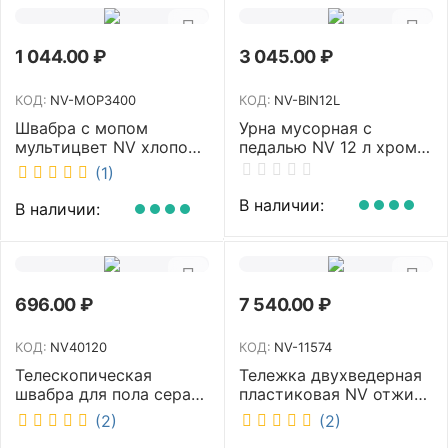
1 044.00
₽
3 045.00
₽
КОД:
NV-MOP3400
КОД:
NV-BIN12L
Швабра с мопом
Урна мусорная с
мультицвет NV хлопок
педалью NV 12 л хром
40 см NV-MOP3400
NV-BIN12L
(1)
В наличии:
В наличии:
696.00
₽
7 540.00
₽
КОД:
NV40120
КОД:
NV-11574
Телескопическая
Тележка двухведерная
швабра для пола серая
пластиковая NV отжим
NV микрофибра 42 см
2х23л NV-11574
(2)
(2)
NV40120