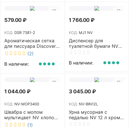
579.00
₽
1 766.00
₽
КОД:
DSR 7381-2
КОД:
MJ1 NV
Ароматическая сетка
Диспенсер для
для писсуара Discover
туалетной бумаги NV
аромат Queen DSR
белый MJ1 NV
(2)
7381-2
В наличии:
В наличии:
1 044.00
₽
3 045.00
₽
КОД:
NV-MOP3400
КОД:
NV-BIN12L
Швабра с мопом
Урна мусорная с
мультицвет NV хлопок
педалью NV 12 л хром
40 см NV-MOP3400
NV-BIN12L
(1)