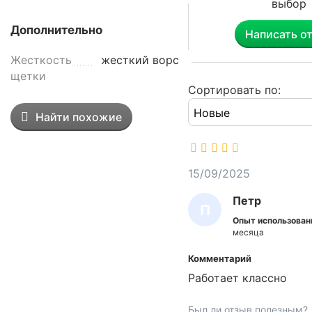
выбор
с
т
Дополнительно
Написать о
в
.
Жесткость
жесткий ворс
Е
щетки
р
Сортировать по:
ш
Найти похожие
и
к
д
л
15/09/2025
я
Петр
о
П
ч
Опыт использован
Е
и
месяца
с
Т
Комментарий
т
Р
Работает классно
к
и
Был ли отзыв полезным?