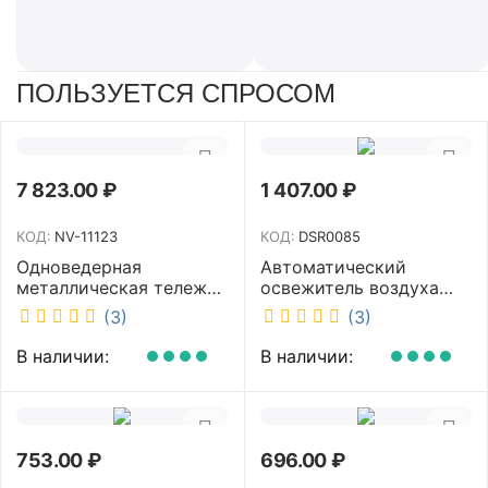
ПОЛЬЗУЕТСЯ СПРОСОМ
7 823.00
₽
1 407.00
₽
КОД:
NV-11123
КОД:
DSR0085
Одноведерная
Автоматический
металлическая тележка
освежитель воздуха
с отжимом и корзинкой
DISCOVER белый
(3)
(3)
под химию NV 23 л NV-
DSR0085
11123
В наличии:
В наличии:
753.00
₽
696.00
₽