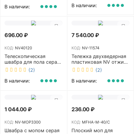
В наличии:
В наличии:
696.00
₽
7 540.00
₽
КОД:
NV40120
КОД:
NV-11574
Телескопическая
Тележка двухведерная
швабра для пола серая
пластиковая NV отжим
NV микрофибра 42 см
2х23л NV-11574
(2)
(2)
NV40120
В наличии:
В наличии:
1 044.00
₽
236.00
₽
КОД:
NV-MOP3300
КОД:
MFHA-M-40/C
Швабра с мопом серая
Плоский моп для