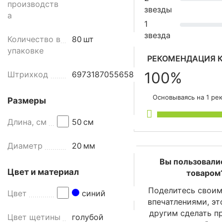
е
производств
звезды
:
а
д
1
л
звезда
Количество в
80
шт
я
упаковке
п
РЕКОМЕНДАЦИЯ К
и
100%
Штрихкод
6973187055658
щ
е
Основываясь на 1 ре
Размеры
в
ы
Длина, см
50
см
х
п
Диаметр
20
мм
р
о
Вы пользовали
и
Цвет и материал
товаром
з
Поделитесь своим
Цвет
синий
в
впечатлениями, э
о
другим сделать п
д
Цвет щетины
голубой