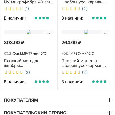
NV микрофибра 40 см
швабры ухо-карман
NV-MOP3300
белый 40 см NV MFHA-
(1)
(2)
M-40/C
В наличии:
В наличии:
303.00
₽
264.00
₽
КОД:
CombMF-TF-m-40/C
КОД:
MFSO-M-40/C
Плоский моп для
Плоский моп для
швабры
швабры ухо-карман
комбинированный ухо-
белый 40 см NV MFSO-
(2)
(2)
карман бежевый 40 см
M-40/C
NV CombMF-TF-m-40/C
В наличии:
В наличии:
ПОКУПАТЕЛЯМ
ПОКУПАТЕЛЬСКИЙ СЕРВИС