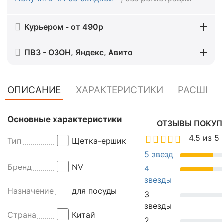
Курьером - от 490р
ПВЗ - ОЗОН, Яндекс, Авито
ОПИСАНИЕ
ХАРАКТЕРИСТИКИ
РАСШИР
Н
Основные характеристики
ОТЗЫВЫ ПОКУП
а
4.5 из 5
Тип
Щетка-ершик
з
н
5 звезд
а
Бренд
NV
4
ч
звезды
е
Назначение
для посуды
3
н
звезды
и
Страна
Китай
2