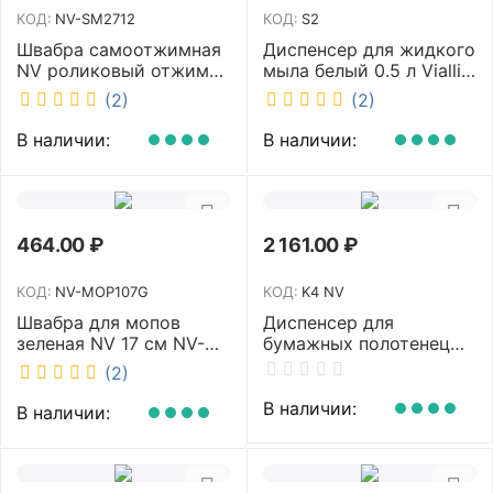
КОД:
NV-SM2712
КОД:
S2
Швабра самоотжимная
Диспенсер для жидкого
NV роликовый отжим
мыла белый 0.5 л Vialli
насадка PVA 27 см
S2
(2)
(2)
телескопическая
рукоятка 70-125 см NV-
В наличии:
В наличии:
SM2712
464.00
₽
2 161.00
₽
КОД:
NV-MOP107G
КОД:
K4 NV
Швабра для мопов
Диспенсер для
зеленая NV 17 см NV-
бумажных полотенец
MOP107G
NV белый K4 NV
(2)
В наличии:
В наличии: