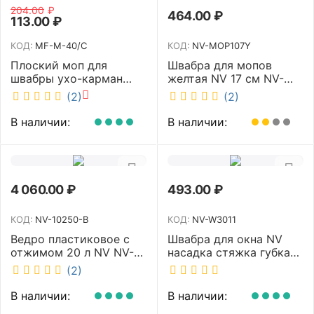
204.00
₽
464.00
₽
113.00
₽
КОД:
MF-M-40/C
КОД:
NV-MOP107Y
Плоский моп для
Швабра для мопов
швабры ухо-карман
желтая NV 17 см NV-
белый 40 см NV MF-M-
MOP107Y
(2)
(2)
40/C
В наличии:
В наличии:
4 060.00
₽
493.00
₽
КОД:
NV-10250-B
КОД:
NV-W3011
Ведро пластиковое с
Швабра для окна NV
отжимом 20 л NV NV-
насадка стяжка губка
10250-B
30 см телескопическая
(2)
рукоятка 70-110 см NV-
W3011
В наличии:
В наличии: