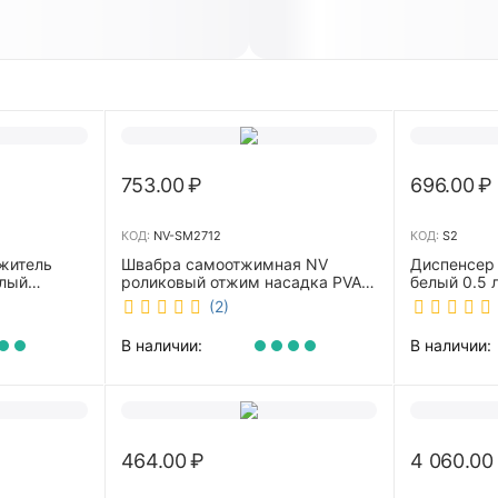
753.00
₽
696.00
₽
КОД:
NV-SM2712
КОД:
S2
житель
Швабра самоотжимная NV
Диспенсер
елый
роликовый отжим насадка PVA
белый 0.5 л 
27 см телескопическая рукоятка
(2)
70-125 см NV-SM2712
В наличии:
В наличии:
464.00
₽
4 060.00