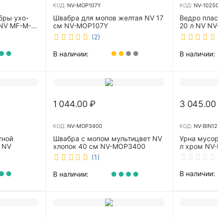
КОД:
NV-MOP107Y
КОД:
NV-1025
бры ухо-
Швабра для мопов желтая NV 17
Ведро пла
NV MF-M-
см NV-MOP107Y
20 л NV NV
(2)
В наличии:
В наличии:
1 044.00
₽
3 045.00
КОД:
NV-MOP3400
КОД:
NV-BIN12
тной
Швабра с мопом мультицвет NV
Урна мусор
 NV
хлопок 40 см NV-MOP3400
л хром NV-
(1)
В наличии:
В наличии: