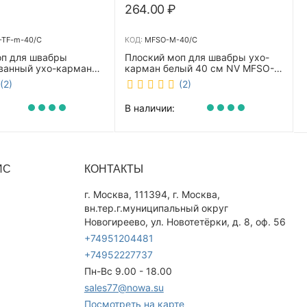
264.00
₽
TF-m-40/C
КОД:
MFSO-M-40/C
оп для швабры
Плоский моп для швабры ухо-
ванный ухо-карман
карман белый 40 см NV MFSO-
0 см NV CombMF-TF-
M-40/C
(2)
(2)
В наличии:
ИС
КОНТАКТЫ
г. Москва, 111394, г. Москва,
вн.тер.г.муниципальный округ
Новогиреево, ул. Новотетёрки, д. 8, оф. 56
+74951204481
+74952227737
Пн-Вс 9.00 - 18.00
sales77@nowa.su
Посмотреть на карте