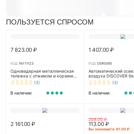
ПОЛЬЗУЕТСЯ СПРОСОМ
7 823.00
₽
1 407.00
₽
КОД:
NV-11123
КОД:
DSR0085
Одноведерная металлическая
Автоматический осве
тележка с отжимом и корзинкой
воздуха DISCOVER б
под химию NV 23 л NV-11123
DSR0085
(3)
(3)
В наличии:
В наличии:
204.00
₽
2 161.00
₽
113.00
₽
Вы экономите: 
91.00
₽