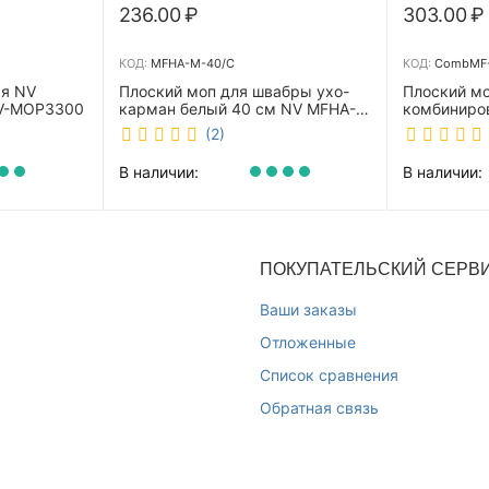
236.00
₽
303.00
₽
КОД:
MFHA-M-40/C
КОД:
CombMF-
ая NV
Плоский моп для швабры ухо-
Плоский м
NV-MOP3300
карман белый 40 см NV MFHA-
комбиниро
M-40/C
бежевый 4
(2)
m-40/C
В наличии:
В наличии:
ПОКУПАТЕЛЬСКИЙ СЕРВ
Ваши заказы
Отложенные
Список сравнения
Обратная связь