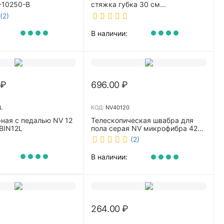
-10250-B
стяжка губка 30 см
телескопическая рукоятка 70-
(2)
110 см NV-W3011
В наличии:
₽
696.00
₽
L
КОД:
NV40120
ная с педалью NV 12
Телескопическая швабра для
BIN12L
пола серая NV микрофибра 42
см NV40120
(2)
В наличии:
264.00
₽