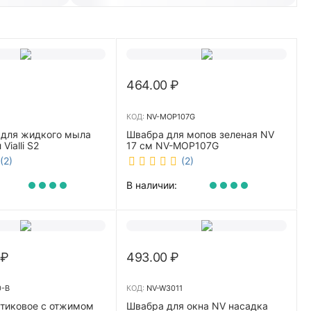
464.00
₽
КОД:
NV-MOP107G
 для жидкого мыла
Швабра для мопов зеленая NV
Vialli S2
17 см NV-MOP107G
(2)
(2)
В наличии:
₽
493.00
₽
0-B
КОД:
NV-W3011
стиковое с отжимом
Швабра для окна NV насадка