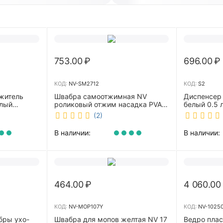
753.00
₽
696.00
₽
КОД:
NV-SM2712
КОД:
S2
житель
Швабра самоотжимная NV
Диспенсер
елый
роликовый отжим насадка PVA
белый 0.5 л 
27 см телескопическая рукоятка
(2)
70-125 см NV-SM2712
В наличии:
В наличии:
464.00
₽
4 060.00
КОД:
NV-MOP107Y
КОД:
NV-1025
бры ухо-
Швабра для мопов желтая NV 17
Ведро пла