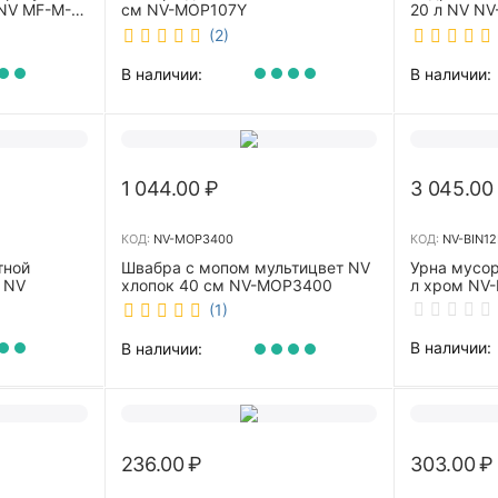
NV MF-M-
см NV-MOP107Y
20 л NV NV
(2)
В наличии:
В наличии:
1 044.00
₽
3 045.00
КОД:
NV-MOP3400
КОД:
NV-BIN12
тной
Швабра с мопом мультицвет NV
Урна мусор
 NV
хлопок 40 см NV-MOP3400
л хром NV-
(1)
В наличии:
В наличии:
236.00
₽
303.00
₽