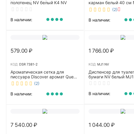
полотенец NV белый K4 NV
карман белый 40 см 
40/C
(2)
В наличии:
В наличии:
579.00
₽
1 766.00
₽
КОД:
DSR 7381-2
КОД:
MJ1 NV
Ароматическая сетка для
Диспенсер для туале
писсуара Discover аромат Queen
бумаги NV белый MJ1
DSR 7381-2
(2)
В наличии:
В наличии:
7 540.00
₽
1 044.00
₽