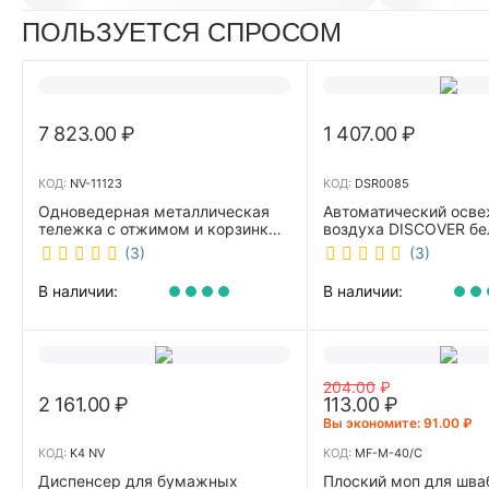
ПОЛЬЗУЕТСЯ СПРОСОМ
7 823.00
₽
1 407.00
₽
КОД:
NV-11123
КОД:
DSR0085
Одноведерная металлическая
Автоматический осве
тележка с отжимом и корзинкой
воздуха DISCOVER б
под химию NV 23 л NV-11123
DSR0085
(3)
(3)
В наличии:
В наличии:
204.00
₽
2 161.00
₽
113.00
₽
Вы экономите: 
91.00
₽
КОД:
K4 NV
КОД:
MF-M-40/C
Диспенсер для бумажных
Плоский моп для шва