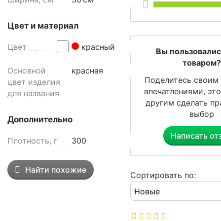
и
в
Цвет и материал
е
р
Цвет
красный
с
Вы пользовалис
а
товаром?
Основной
красная
л
Поделитесь своим
цвет изделия
ь
впечатлениями, эт
для названия
н
другим сделать п
а
выбор
я
Дополнительно
,
Написать от
и
Плотность, г
300
з
м
Найти похожие
и
Сортировать по:
к
р
о
ф