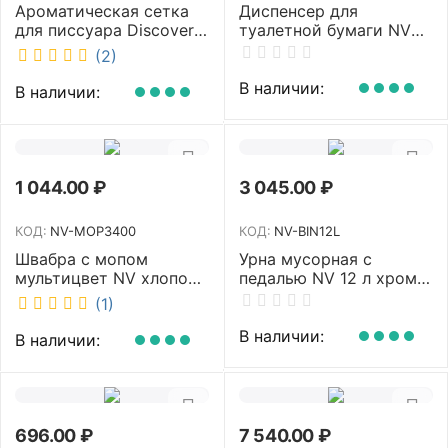
Ароматическая сетка
Диспенсер для
для писсуара Discover
туалетной бумаги NV
аромат Queen DSR
белый MJ1 NV
(2)
7381-2
В наличии:
В наличии:
1 044.00
₽
3 045.00
₽
КОД:
NV-MOP3400
КОД:
NV-BIN12L
Швабра с мопом
Урна мусорная с
мультицвет NV хлопок
педалью NV 12 л хром
40 см NV-MOP3400
NV-BIN12L
(1)
В наличии:
В наличии:
696.00
₽
7 540.00
₽