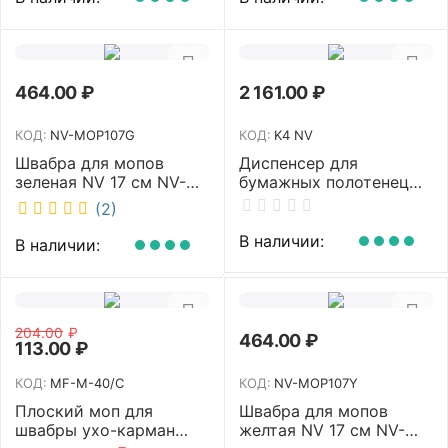
SM2712
464.00
₽
2 161.00
₽
КОД:
NV-MOP107G
КОД:
K4 NV
Швабра для мопов
Диспенсер для
зеленая NV 17 см NV-
бумажных полотенец
MOP107G
NV белый K4 NV
(2)
В наличии:
В наличии:
204.00
₽
464.00
₽
113.00
₽
КОД:
MF-M-40/C
КОД:
NV-MOP107Y
Плоский моп для
Швабра для мопов
швабры ухо-карман
желтая NV 17 см NV-