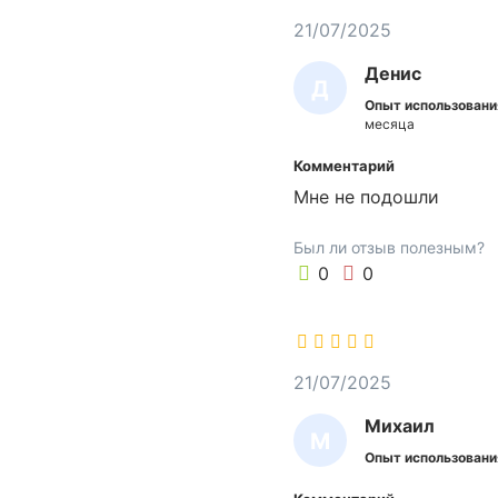
и
21/07/2025
б
Денис
р
Д
ы
Опыт использовани
Е
,
месяца
3
Н
Комментарий
0
И
Мне не подошли
x
С
3
Был ли отзыв полезным?
0
0
0
с
м
,
к
р
21/07/2025
а
Михаил
с
М
н
Опыт использовани
И
а