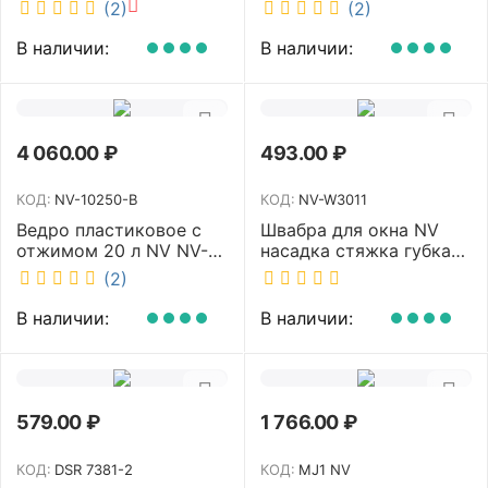
белый 40 см NV MF-M-
MOP107Y
(2)
(2)
40/C
В наличии:
В наличии:
4 060.00
₽
493.00
₽
КОД:
NV-10250-B
КОД:
NV-W3011
Ведро пластиковое с
Швабра для окна NV
отжимом 20 л NV NV-
насадка стяжка губка
10250-B
30 см телескопическая
(2)
рукоятка 70-110 см NV-
W3011
В наличии:
В наличии:
579.00
₽
1 766.00
₽
КОД:
DSR 7381-2
КОД:
MJ1 NV