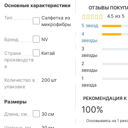
С
Основные характеристики
ОТЗЫВЫ ПОКУП
а
4.5 из 5
Тип
Салфетка из
л
микрофибры
ф
5 звезд
е
4
т
Бренд
NV
звезды
к
3
а
Страна
Китай
звезды
д
производств
2
л
а
звезды
я
у
1
Количество в
200
шт
б
звезда
упаковке
о
р
РЕКОМЕНДАЦИЯ К
Размеры
к
100%
и
Длина, см
30
см
у
Основываясь на 1 ре
н
Ширина, см
30
см