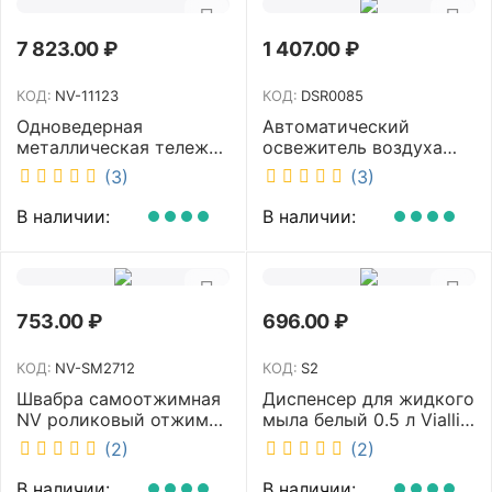
7 823.00
₽
1 407.00
₽
КОД:
NV-11123
КОД:
DSR0085
Одноведерная
Автоматический
металлическая тележка
освежитель воздуха
с отжимом и корзинкой
DISCOVER белый
(3)
(3)
под химию NV 23 л NV-
DSR0085
11123
В наличии:
В наличии:
753.00
₽
696.00
₽
КОД:
NV-SM2712
КОД:
S2
Швабра самоотжимная
Диспенсер для жидкого
NV роликовый отжим
мыла белый 0.5 л Vialli
насадка PVA 27 см
S2
(2)
(2)
телескопическая
рукоятка 70-125 см NV-
В наличии:
В наличии: