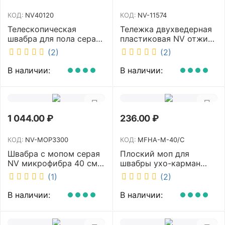
КОД:
NV40120
КОД:
NV-11574
Телескопическая
Тележка двухведерная
швабра для пола серая
пластиковая NV отжим
NV микрофибра 42 см
2х23л NV-11574
(2)
(2)
NV40120
В наличии:
В наличии:
1 044.00
₽
236.00
₽
КОД:
NV-MOP3300
КОД:
MFHA-M-40/C
Швабра с мопом серая
Плоский моп для
NV микрофибра 40 см
швабры ухо-карман
NV-MOP3300
белый 40 см NV MFHA-
(1)
(2)
M-40/C
В наличии:
В наличии: