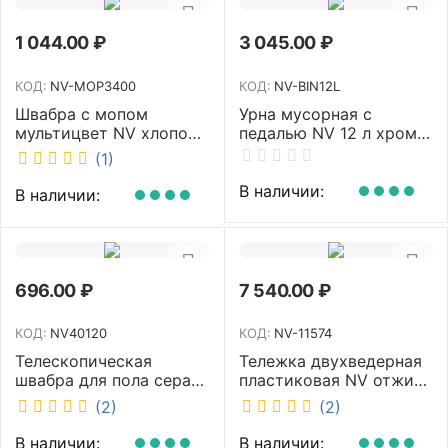
1 044.00
₽
3 045.00
₽
КОД:
NV-MOP3400
КОД:
NV-BIN12L
Швабра с мопом
Урна мусорная с
мультицвет NV хлопок
педалью NV 12 л хром
40 см NV-MOP3400
NV-BIN12L
(1)
В наличии:
В наличии:
696.00
₽
7 540.00
₽
КОД:
NV40120
КОД:
NV-11574
Телескопическая
Тележка двухведерная
швабра для пола серая
пластиковая NV отжим
NV микрофибра 42 см
2х23л NV-11574
(2)
(2)
NV40120
В наличии:
В наличии: