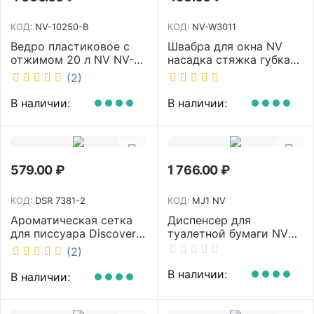
КОД:
NV-10250-B
КОД:
NV-W3011
Ведро пластиковое с
Швабра для окна NV
отжимом 20 л NV NV-
насадка стяжка губка
10250-B
30 см телескопическая
(2)
рукоятка 70-110 см NV-
W3011
В наличии:
В наличии:
579.00
₽
1 766.00
₽
КОД:
DSR 7381-2
КОД:
MJ1 NV
Ароматическая сетка
Диспенсер для
для писсуара Discover
туалетной бумаги NV
аромат Queen DSR
белый MJ1 NV
(2)
7381-2
В наличии:
В наличии: