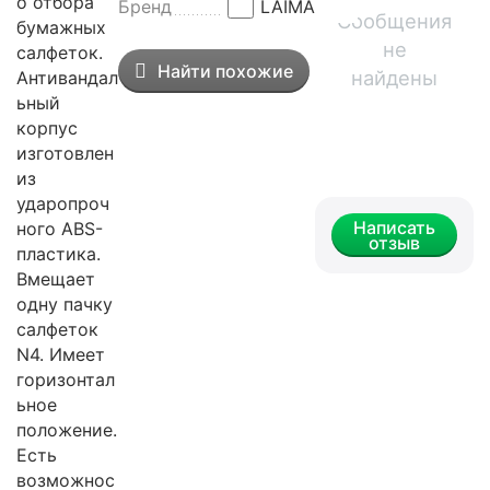
о отбора
Бренд
LAIMA
Сообщения
бумажных
не
салфеток.
Найти похожие
найдены
Антивандал
ьный
корпус
изготовлен
из
ударопроч
Написать
ного ABS-
отзыв
пластика.
Вмещает
одну пачку
салфеток
N4. Имеет
горизонтал
ьное
положение.
Есть
возможнос