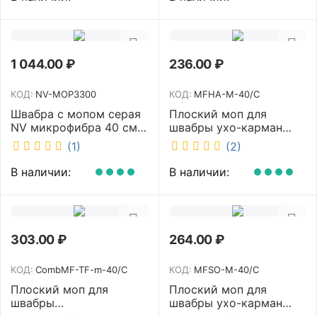
1 044.00
₽
236.00
₽
КОД:
NV-MOP3300
КОД:
MFHA-M-40/C
Швабра с мопом серая
Плоский моп для
NV микрофибра 40 см
швабры ухо-карман
NV-MOP3300
белый 40 см NV MFHA-
(1)
(2)
M-40/C
В наличии:
В наличии:
303.00
₽
264.00
₽
КОД:
CombMF-TF-m-40/C
КОД:
MFSO-M-40/C
Плоский моп для
Плоский моп для
швабры
швабры ухо-карман
комбинированный ухо-
белый 40 см NV MFSO-