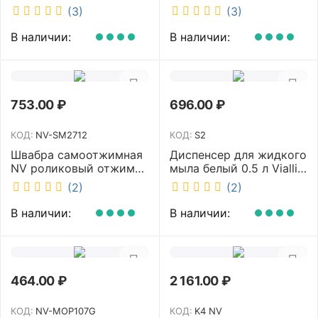
с отжимом и корзинкой
DISCOVER белый
(3)
(3)
под химию NV 23 л NV-
DSR0085
11123
В наличии:
В наличии:
753.00
₽
696.00
₽
КОД:
NV-SM2712
КОД:
S2
Швабра самоотжимная
Диспенсер для жидкого
NV роликовый отжим
мыла белый 0.5 л Vialli
насадка PVA 27 см
S2
(2)
(2)
телескопическая
рукоятка 70-125 см NV-
В наличии:
В наличии:
SM2712
464.00
₽
2 161.00
₽
КОД:
NV-MOP107G
КОД:
K4 NV