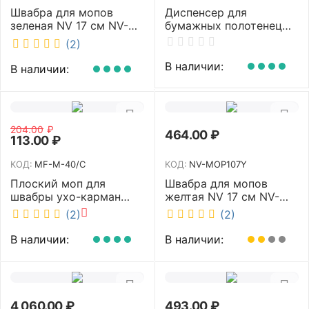
Швабра для мопов
Диспенсер для
зеленая NV 17 см NV-
бумажных полотенец
MOP107G
NV белый K4 NV
(2)
В наличии:
В наличии:
204.00
₽
464.00
₽
113.00
₽
КОД:
MF-M-40/C
КОД:
NV-MOP107Y
Плоский моп для
Швабра для мопов
швабры ухо-карман
желтая NV 17 см NV-
белый 40 см NV MF-M-
MOP107Y
(2)
(2)
40/C
В наличии:
В наличии:
4 060.00
₽
493.00
₽