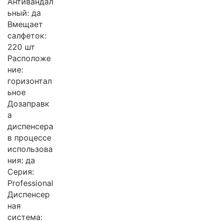
Антивандал
ьный: да
Вмещает
салфеток:
220 шт
Расположе
ние:
горизонтал
ьное
Дозаправк
а
диспенсера
в процессе
использова
ния: да
Серия:
Professional
Диспенсер
ная
система: