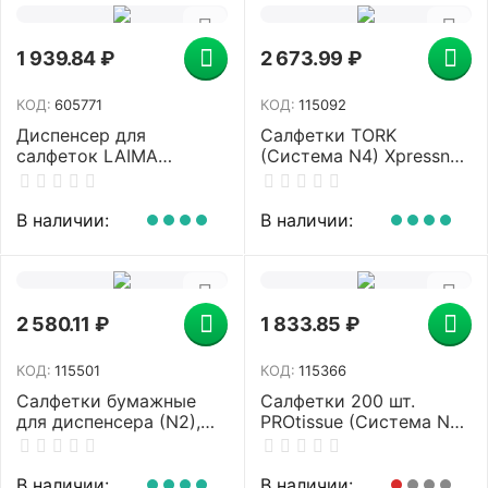
1 939.84
₽
2 673.99
₽
КОД:
605771
КОД:
115092
Диспенсер для
Салфетки TORK
салфеток LAIMA
(Система N4) Xpressnap
ORIGINAL (Система N4),
Universal, 2-слойные,
БОЛЬШОЙ, настольный,
КОМПЛЕКТ 20 шт., 200
белый, 605771
шт., белые, 10844
В наличии:
В наличии:
2 580.11
₽
1 833.85
₽
КОД:
115501
КОД:
115366
Салфетки бумажные
Салфетки 200 шт.
для диспенсера (N2),
PROtissue (Система N4)
LAIMA PREMIUM,
PREMIUM, 2-слойные,
КОМПЛЕКТ 36 пачек по
КОМПЛЕКТ 20 шт., 21х16
300 шт., 20х17 см,
см, V-сложение, белые,
В наличии:
В наличии: