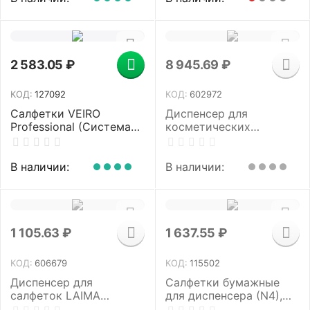
белые, 115501
C251
2 583.05
₽
8 945.69
₽
КОД:
127092
КОД:
602972
Салфетки VEIRO
Диспенсер для
Professional (Система
косметических
N4), Comfort,
салфеток TORK
КОМПЛЕКТ 15 шт. х 220
(Система F1) Image
шт., 2-слойные, белые,
Design, настольный,
В наличии:
В наличии:
21х16,2, V, NV211
металлический, 460013
1 105.63
₽
1 637.55
₽
КОД:
606679
КОД:
115502
Диспенсер для
Салфетки бумажные
салфеток LAIMA
для диспенсера (N4),
PROFESSIONAL CLASSIC
LAIMA PREMIUM,