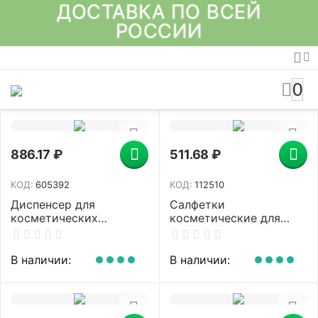
ДОСТАВКА ПО ВСЕЙ
РОССИИ
0
886.17
₽
511.68
₽
КОД:
605392
КОД:
112510
Диспенсер для
Салфетки
косметических
косметические для
салфеток LAIMA
диспенсера (Система
CLASSIC, настольный/
N4) LAIMA PREMIUM,
настенный,
КОМПЛЕКТ 5 пачек по
В наличии:
В наличии:
пластиковый, белый,
200 шт., 2-слойные,
605392
19,5х16,5 см, белые,
112510