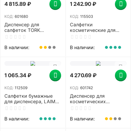
4 815.89
₽
1 242.90
₽
КОД:
601680
КОД:
115503
Диспенсер для
Салфетки
салфеток TORK
косметические для
(Система N4)
диспенсера (N4), LAIMA
Xpressnap, настольный,
PREMIUM, КОМПЛЕКТ 12
серый, 272613
пачек по 200 шт.,
В наличии:
В наличии:
19,5х16,5 см, 2-
сложения, 115503
1 065.34
₽
4 270.69
₽
КОД:
112509
КОД:
601742
Салфетки бумажные
Диспенсер для
для диспенсера, LAIMA
косметических
(N2) PREMIUM, 1-
салфеток TORK
слойные, КОМПЛЕКТ 30
(Система F1),
пачек по 100 шт.,
настольный, белый,
В наличии:
В наличии:
17x15,5 см, белые,
270023
112509