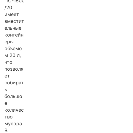
ПС-1500
/20
имеет
вместит
ельные
контейн
еры
объемо
м 20 л,
что
позволя
ет
собират
ь
большо
е
количес
тво
мусора.
В