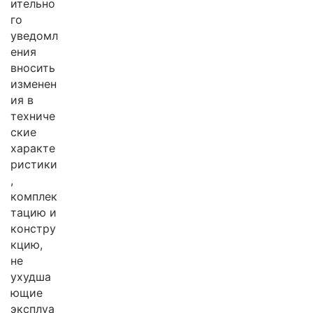
ительно
го
уведомл
ения
вносить
изменен
ия в
техниче
ские
характе
ристики
,
комплек
тацию и
констру
кцию,
не
ухудша
ющие
эксплуа