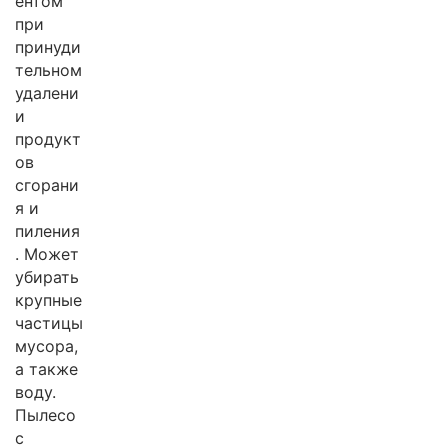
ентом
при
принуди
тельном
удалени
и
продукт
ов
сгорани
я и
пиления
. Может
убирать
крупные
частицы
мусора,
а также
воду.
Пылесо
с