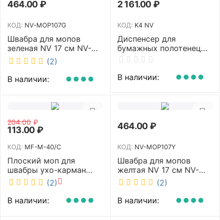
464.00
₽
2 161.00
₽
КОД:
NV-MOP107G
КОД:
K4 NV
Швабра для мопов
Диспенсер для
зеленая NV 17 см NV-
бумажных полотенец
MOP107G
NV белый K4 NV
(2)
В наличии:
В наличии:
204.00
₽
464.00
₽
113.00
₽
КОД:
MF-M-40/C
КОД:
NV-MOP107Y
Плоский моп для
Швабра для мопов
швабры ухо-карман
желтая NV 17 см NV-
белый 40 см NV MF-M-
MOP107Y
(2)
(2)
40/C
В наличии:
В наличии: