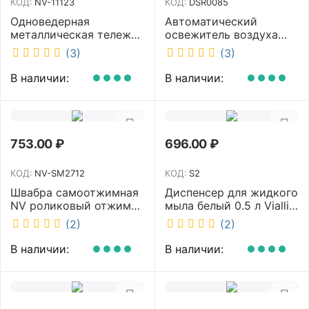
КОД:
NV-11123
КОД:
DSR0085
Одноведерная
Автоматический
металлическая тележка
освежитель воздуха
с отжимом и корзинкой
DISCOVER белый
(3)
(3)
под химию NV 23 л NV-
DSR0085
11123
В наличии:
В наличии:
753.00
₽
696.00
₽
КОД:
NV-SM2712
КОД:
S2
Швабра самоотжимная
Диспенсер для жидкого
NV роликовый отжим
мыла белый 0.5 л Vialli
насадка PVA 27 см
S2
(2)
(2)
телескопическая
рукоятка 70-125 см NV-
В наличии:
В наличии:
SM2712