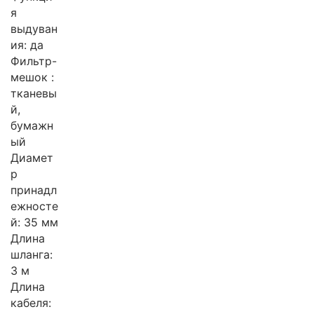
я
выдуван
ия: да
Фильтр-
мешок :
тканевы
й,
бумажн
ый
Диамет
р
принадл
ежносте
й: 35 мм
Длина
шланга:
3 м
Длина
кабеля: