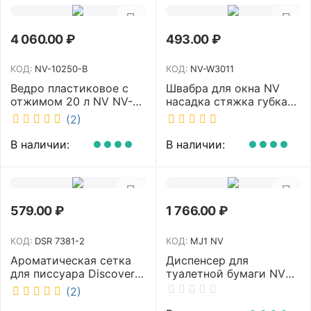
4 060.00
₽
493.00
₽
КОД:
NV-10250-B
КОД:
NV-W3011
Ведро пластиковое с
Швабра для окна NV
отжимом 20 л NV NV-
насадка стяжка губка
10250-B
30 см телескопическая
(2)
рукоятка 70-110 см NV-
W3011
В наличии:
В наличии:
579.00
₽
1 766.00
₽
КОД:
DSR 7381-2
КОД:
MJ1 NV
Ароматическая сетка
Диспенсер для
для писсуара Discover
туалетной бумаги NV
аромат Queen DSR
белый MJ1 NV
(2)
7381-2