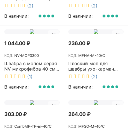
NV микрофибра 42 см
2х23л NV-11574
(2)
(2)
NV40120
В наличии:
В наличии:
1 044.00
₽
236.00
₽
КОД:
NV-MOP3300
КОД:
MFHA-M-40/C
Швабра с мопом серая
Плоский моп для
NV микрофибра 40 см
швабры ухо-карман
NV-MOP3300
белый 40 см NV MFHA-
(1)
(2)
M-40/C
В наличии:
В наличии:
303.00
₽
264.00
₽
КОД:
CombMF-TF-m-40/C
КОД:
MFSO-M-40/C