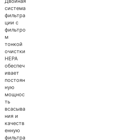
Двойная
система
фильтра
ции с
фильтро
м
тонкой
очистки
HEPA
обеспеч
ивает
постоян
ную
мощнос
ть
всасыва
ния и
качеств
енную
фильтра