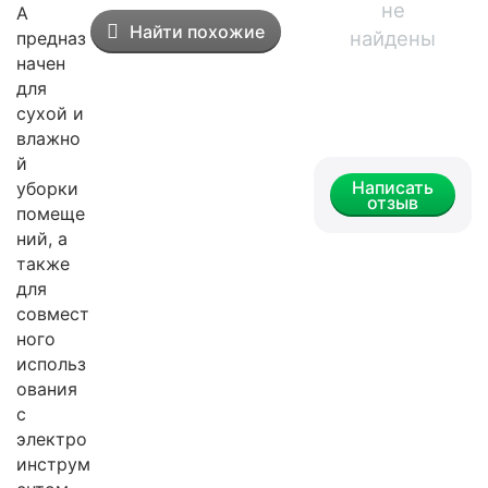
не
А
Найти похожие
найдены
предназ
начен
для
сухой и
влажно
й
Написать
уборки
отзыв
помеще
ний, а
также
для
совмест
ного
использ
ования
с
электро
инструм