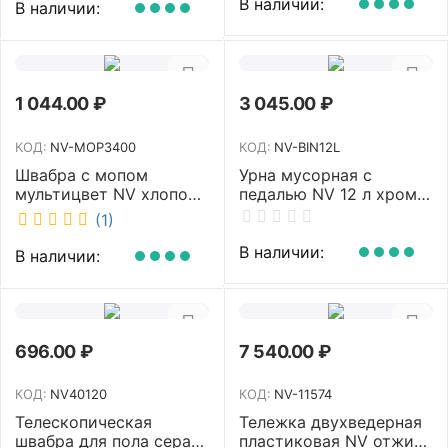
В наличии:
В наличии:
1 044.00
₽
3 045.00
₽
КОД:
NV-MOP3400
КОД:
NV-BIN12L
Швабра с мопом
Урна мусорная с
мультицвет NV хлопок
педалью NV 12 л хром
40 см NV-MOP3400
NV-BIN12L
(1)
В наличии:
В наличии:
696.00
₽
7 540.00
₽
КОД:
NV40120
КОД:
NV-11574
Телескопическая
Тележка двухведерная
швабра для пола серая
пластиковая NV отжим