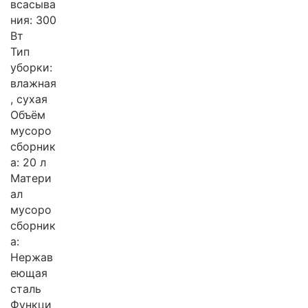
всасыва
ния: 300
Вт
Тип
уборки:
влажная
, сухая
Объём
мусоро
сборник
а: 20 л
Матери
ал
мусоро
сборник
а:
Нержав
еющая
сталь
Функци