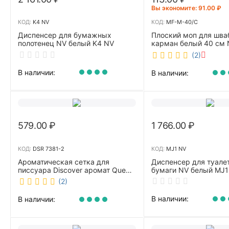
Вы экономите: 
91.00
₽
КОД:
K4 NV
КОД:
MF-M-40/C
Диспенсер для бумажных
Плоский моп для шва
полотенец NV белый K4 NV
карман белый 40 см 
40/C
(2)
В наличии:
В наличии:
579.00
₽
1 766.00
₽
КОД:
DSR 7381-2
КОД:
MJ1 NV
Ароматическая сетка для
Диспенсер для туале
писсуара Discover аромат Queen
бумаги NV белый MJ1
DSR 7381-2
(2)
В наличии:
В наличии: