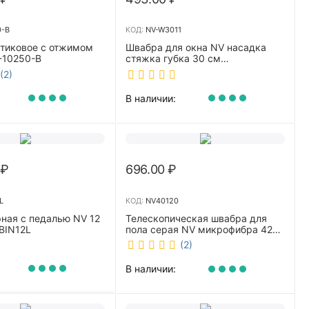
0-B
КОД:
NV-W3011
стиковое с отжимом
Швабра для окна NV насадка
-10250-B
стяжка губка 30 см
телескопическая рукоятка 70-
(2)
110 см NV-W3011
В наличии:
₽
696.00
₽
L
КОД:
NV40120
ная с педалью NV 12
Телескопическая швабра для
BIN12L
пола серая NV микрофибра 42
см NV40120
(2)
В наличии: