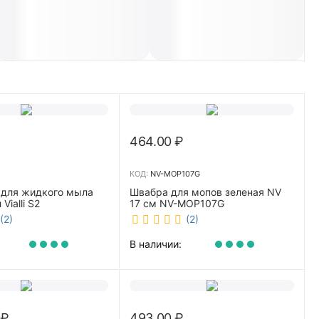
464.00
₽
КОД:
NV-MOP107G
 для жидкого мыла
Швабра для мопов зеленая NV
Vialli S2
17 см NV-MOP107G
(2)
(2)
В наличии:
₽
493.00
₽