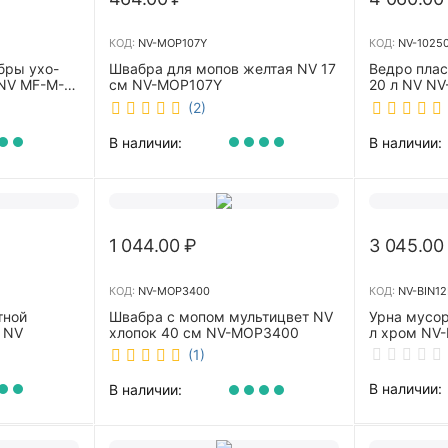
КОД:
NV-MOP107Y
КОД:
NV-1025
бры ухо-
Швабра для мопов желтая NV 17
Ведро пла
NV MF-M-
см NV-MOP107Y
20 л NV NV
(2)
В наличии:
В наличии:
1 044.00
₽
3 045.00
КОД:
NV-MOP3400
КОД:
NV-BIN12
тной
Швабра с мопом мультицвет NV
Урна мусор
 NV
хлопок 40 см NV-MOP3400
л хром NV-
(1)
В наличии:
В наличии: