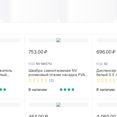
753.00
₽
696.00
₽
КОД:
NV-SM2712
КОД:
S2
житель
Швабра самоотжимная NV
Диспенсер
елый
роликовый отжим насадка PVA
белый 0.5 л 
27 см телескопическая рукоятка
(2)
70-125 см NV-SM2712
В наличии:
В наличии:
464.00
₽
4 060.00