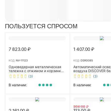
ПОЛЬЗУЕТСЯ СПРОСОМ
7 823.00
₽
1 407.00
₽
КОД:
NV-11123
КОД:
DSR0085
Одноведерная металлическая
Автоматический осве
тележка с отжимом и корзинкой
воздуха DISCOVER б
под химию NV 23 л NV-11123
DSR0085
(3)
(3)
В наличии:
В наличии:
204.00
₽
2 161.00
₽
113.00
₽