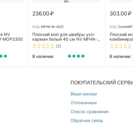
236.00
₽
303.00
₽
КОД:
MFHA-M-40/C
КОД:
CombMF-
ая NV
Плоский моп для швабры ухо-
Плоский м
NV-MOP3300
карман белый 40 см NV MFHA-
комбиниро
M-40/C
бежевый 4
(2)
m-40/C
В наличии:
В наличии:
ПОКУПАТЕЛЬСКИЙ СЕРВ
Ваши заказы
Отложенные
Список сравнения
Обратная связь