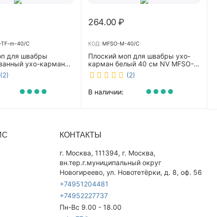
264.00
₽
TF-m-40/C
КОД:
MFSO-M-40/C
оп для швабры
Плоский моп для швабры ухо-
ванный ухо-карман
карман белый 40 см NV MFSO-
0 см NV CombMF-TF-
M-40/C
(2)
(2)
В наличии:
ИС
КОНТАКТЫ
г. Москва, 111394, г. Москва,
вн.тер.г.муниципальный округ
Новогиреево, ул. Новотетёрки, д. 8, оф. 56
+74951204481
+74952227737
Пн-Вс 9.00 - 18.00