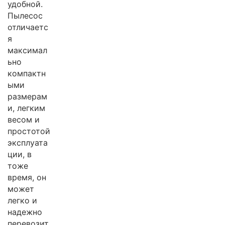
удобной.
Пылесос
отличаетс
я
максимал
ьно
компактн
ыми
размерам
и, легким
весом и
простотой
эксплуата
ции, в
тоже
время, он
может
легко и
надежно
перевозит