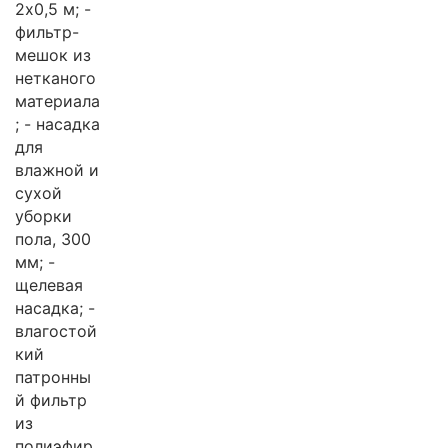
2x0,5 м; -
фильтр-
мешок из
нетканого
материала
; - насадка
для
влажной и
сухой
уборки
пола, 300
мм; -
щелевая
насадка; -
влагостой
кий
патронны
й фильтр
из
полиэфир