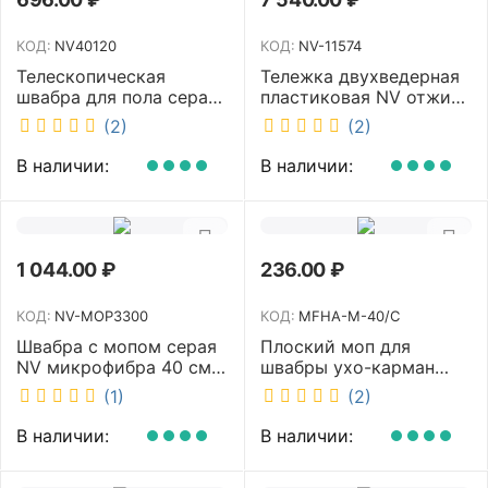
КОД:
NV40120
КОД:
NV-11574
Телескопическая
Тележка двухведерная
швабра для пола серая
пластиковая NV отжим
NV микрофибра 42 см
2х23л NV-11574
(2)
(2)
NV40120
В наличии:
В наличии:
1 044.00
₽
236.00
₽
КОД:
NV-MOP3300
КОД:
MFHA-M-40/C
Швабра с мопом серая
Плоский моп для
NV микрофибра 40 см
швабры ухо-карман
NV-MOP3300
белый 40 см NV MFHA-
(1)
(2)
M-40/C
В наличии:
В наличии: