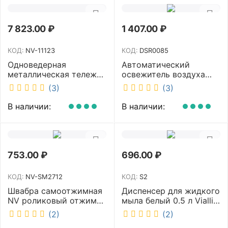
7 823.00
₽
1 407.00
₽
КОД:
NV-11123
КОД:
DSR0085
Одноведерная
Автоматический
металлическая тележка
освежитель воздуха
с отжимом и корзинкой
DISCOVER белый
(3)
(3)
под химию NV 23 л NV-
DSR0085
11123
В наличии:
В наличии:
753.00
₽
696.00
₽
КОД:
NV-SM2712
КОД:
S2
Швабра самоотжимная
Диспенсер для жидкого
NV роликовый отжим
мыла белый 0.5 л Vialli
насадка PVA 27 см
S2
(2)
(2)
телескопическая