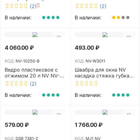
белый 40 см NV MF-M-
MOP107Y
(2)
(2)
40/C
В наличии:
В наличии:
4 060.00
₽
493.00
₽
КОД:
NV-10250-B
КОД:
NV-W3011
Ведро пластиковое с
Швабра для окна NV
отжимом 20 л NV NV-
насадка стяжка губка
10250-B
30 см телескопическая
(2)
рукоятка 70-110 см NV-
W3011
В наличии:
В наличии:
579.00
₽
1 766.00
₽
КОД:
DSR 7381-2
КОД:
MJ1 NV