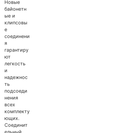
Новые
байонетн
ые и
клипсовы
е
соединени
я
гарантиру
ют
легкость
и
надежнос
ть
подсоеди
нения
всех
комплекту
ющих.
Соединит
ельный