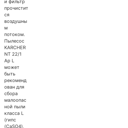
и фильтр
прочистит
ся
воздушны
м
потоком.
Пылесос
KARCHER
NT 22/1
Ap L
может
быть
рекоменд
ован для
сбора
малоопас
ной пыли
класса L
(гипс
(CaSO4),