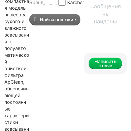
компактна
Бренд
Karcher
Сообщения
я модель
не
пылесоса
Найти похожие
найдены
сухого и
влажного
всасывани
я с
полуавто
матическо
Написать
й
отзыв
очисткой
фильтра
ApClean,
обеспечив
ающей
постоянн
ые
характери
стики
всасывани