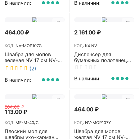
рукоятка 70-125 см NV-
В наличии:
В наличии:
SM2712
464.00
₽
2 161.00
₽
КОД:
NV-MOP107G
КОД:
K4 NV
Швабра для мопов
Диспенсер для
зеленая NV 17 см NV-
бумажных полотенец
MOP107G
NV белый K4 NV
(2)
В наличии:
В наличии:
204.00
₽
464.00
₽
113.00
₽
КОД:
MF-M-40/C
КОД:
NV-MOP107Y
Плоский моп для
Швабра для мопов
швабры ухо-карман
желтая NV 17 см NV-