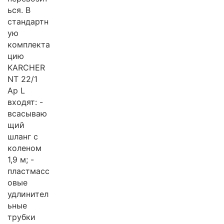
ься. В
стандартн
ую
комплекта
цию
KARCHER
NT 22/1
Ap L
входят: -
всасываю
щий
шланг с
коленом
1,9 м; -
пластмасс
овые
удлинител
ьные
трубки