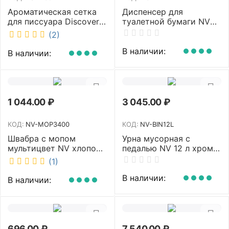
Ароматическая сетка
Диспенсер для
для писсуара Discover
туалетной бумаги NV
аромат Queen DSR
белый MJ1 NV
(2)
7381-2
В наличии:
В наличии:
1 044.00
₽
3 045.00
₽
КОД:
NV-MOP3400
КОД:
NV-BIN12L
Швабра с мопом
Урна мусорная с
мультицвет NV хлопок
педалью NV 12 л хром
40 см NV-MOP3400
NV-BIN12L
(1)
В наличии:
В наличии:
696.00
₽
7 540.00
₽