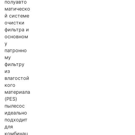
полуавто
матическо
й системе
очистки
фильтра и
основном
у
патронно
му
фильтру
из
влагостой
кого
материала
(PES)
пылесос
идеально
подходит
для
комбинац