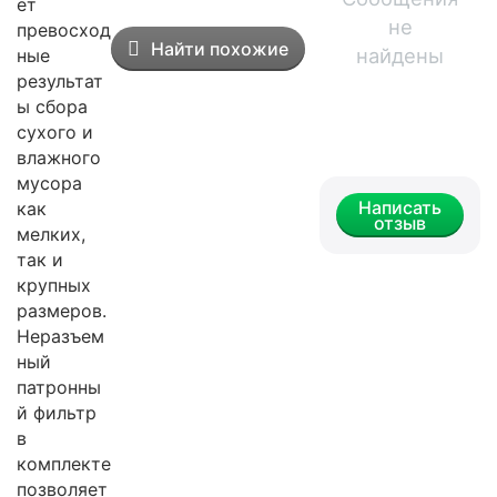
ет
не
превосход
Найти похожие
найдены
ные
результат
ы сбора
сухого и
влажного
мусора
Написать
как
отзыв
мелких,
так и
крупных
размеров.
Неразъем
ный
патронны
й фильтр
в
комплекте
позволяет