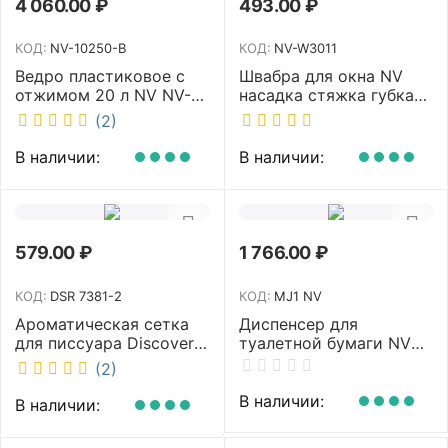
4 060.00
₽
493.00
₽
КОД:
NV-10250-B
КОД:
NV-W3011
Ведро пластиковое с
Швабра для окна NV
отжимом 20 л NV NV-
насадка стяжка губка
10250-B
30 см телескопическая
(2)
рукоятка 70-110 см NV-
W3011
В наличии:
В наличии:
579.00
₽
1 766.00
₽
КОД:
DSR 7381-2
КОД:
MJ1 NV
Ароматическая сетка
Диспенсер для
для писсуара Discover
туалетной бумаги NV
аромат Queen DSR
белый MJ1 NV
(2)
7381-2
В наличии:
В наличии: