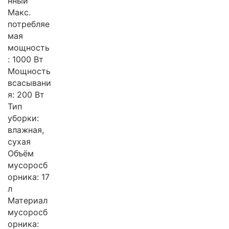
нный
Макс.
потребляе
мая
мощность
: 1000 Вт
Мощность
всасывани
я: 200 Вт
Тип
уборки:
влажная,
сухая
Объём
мусоросб
орника: 17
л
Материал
мусоросб
орника: