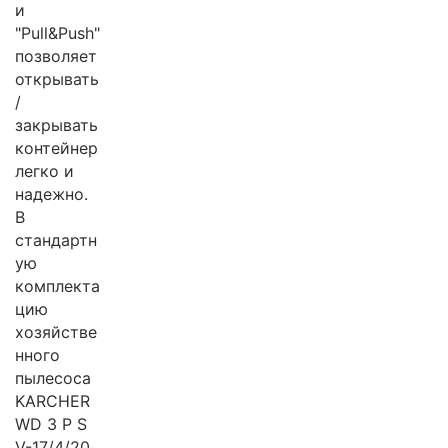
и
"Pull&Push"
позволяет
открывать
/
закрывать
контейнер
легко и
надежно.
В
стандартн
ую
комплекта
цию
хозяйстве
нного
пылесоса
KARCHER
WD 3 P S
V-17/4/20