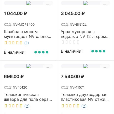
1 044.00
₽
3 045.00
₽
КОД:
NV-MOP3400
КОД:
NV-BIN12L
Швабра с мопом
Урна мусорная с
мультицвет NV хлопок
педалью NV 12 л хром
40 см NV-MOP3400
NV-BIN12L
(1)
В наличии:
В наличии:
696.00
₽
7 540.00
₽
КОД:
NV40120
КОД:
NV-11574
Телескопическая
Тележка двухведерная
швабра для пола серая
пластиковая NV отжим
NV микрофибра 42 см
2х23л NV-11574
(2)
(2)
NV40120