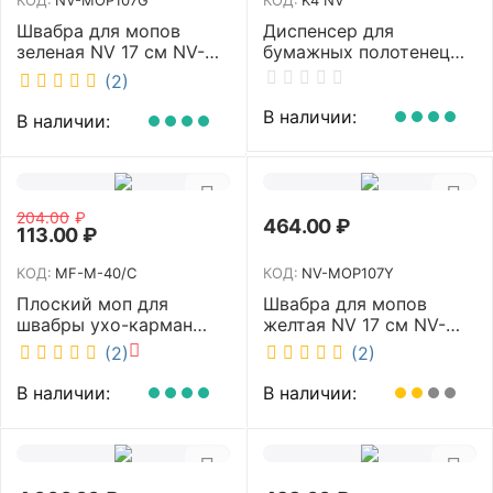
КОД:
NV-MOP107G
КОД:
K4 NV
Швабра для мопов
Диспенсер для
зеленая NV 17 см NV-
бумажных полотенец
MOP107G
NV белый K4 NV
(2)
В наличии:
В наличии:
204.00
₽
464.00
₽
113.00
₽
КОД:
MF-M-40/C
КОД:
NV-MOP107Y
Плоский моп для
Швабра для мопов
швабры ухо-карман
желтая NV 17 см NV-
белый 40 см NV MF-M-
MOP107Y
(2)
(2)
40/C
В наличии:
В наличии: