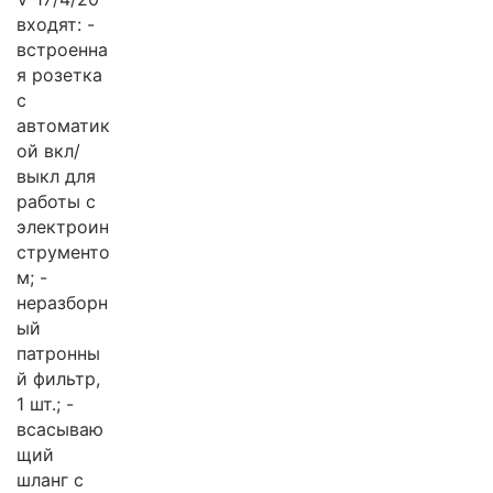
входят: -
встроенна
я розетка
с
автоматик
ой вкл/
выкл для
работы с
электроин
струменто
м; -
неразборн
ый
патронны
й фильтр,
1 шт.; -
всасываю
щий
шланг с