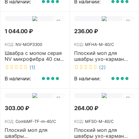
В наличии:
В наличии:
1 044.00
₽
236.00
₽
КОД:
NV-MOP3300
КОД:
MFHA-M-40/C
Швабра с мопом серая
Плоский моп для
NV микрофибра 40 см
швабры ухо-карман
NV-MOP3300
белый 40 см NV MFHA-
(1)
(2)
M-40/C
В наличии:
В наличии:
303.00
₽
264.00
₽
КОД:
CombMF-TF-m-40/C
КОД:
MFSO-M-40/C
Плоский моп для
Плоский моп для
швабры
швабры ухо-карман