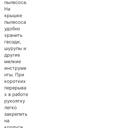
пылесоса.
На
крышке
пылесоса
удобно
хранить
гвозди,
шурупы и
другие
мелкие
инструме
нты. При
коротких
перерыва
х в работе
рукоятку
легко
закрепить
на
корпусе