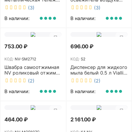
с отжимом и корзинкой
DISCOVER белый
(3)
(3)
под химию NV 23 л NV-
DSR0085
11123
В наличии:
В наличии:
753.00
₽
696.00
₽
КОД:
NV-SM2712
КОД:
S2
Швабра самоотжимная
Диспенсер для жидкого
NV роликовый отжим
мыла белый 0.5 л Vialli
насадка PVA 27 см
S2
(2)
(2)
телескопическая
рукоятка 70-125 см NV-
В наличии:
В наличии:
SM2712
464.00
₽
2 161.00
₽