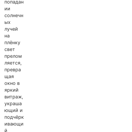
попадан
ии
солнечн
ых
лучей
на
плёнку
свет
прелом
ляется,
превра
щая
окно в
яркий
витраж,
украша
ющий и
подчёрк
ивающи
й