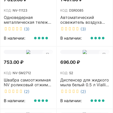
КОД:
NV-11123
КОД:
DSR0085
Одноведерная
Автоматический
металлическая тележка
освежитель воздуха
с отжимом и корзинкой
DISCOVER белый
(3)
(3)
под химию NV 23 л NV-
DSR0085
11123
В наличии:
В наличии:
753.00
₽
696.00
₽
КОД:
NV-SM2712
КОД:
S2
Швабра самоотжимная
Диспенсер для жидкого
NV роликовый отжим
мыла белый 0.5 л Vialli
насадка PVA 27 см
S2
(2)
(2)
телескопическая
рукоятка 70-125 см NV-
В наличии:
В наличии:
SM2712