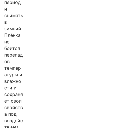
период
и
снимать
в
зимний.
Плёнка
не
боится
перепад
ов
темпер
атуры и
влажно
сти и
сохраня
ет свои
свойств
а под
воздейс
твием