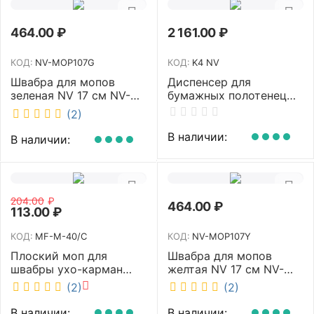
464.00
₽
2 161.00
₽
КОД:
NV-MOP107G
КОД:
K4 NV
Швабра для мопов
Диспенсер для
зеленая NV 17 см NV-
бумажных полотенец
MOP107G
NV белый K4 NV
(2)
В наличии:
В наличии:
204.00
₽
464.00
₽
113.00
₽
КОД:
MF-M-40/C
КОД:
NV-MOP107Y
Плоский моп для
Швабра для мопов
швабры ухо-карман
желтая NV 17 см NV-
белый 40 см NV MF-M-
MOP107Y
(2)
(2)
40/C
В наличии:
В наличии: