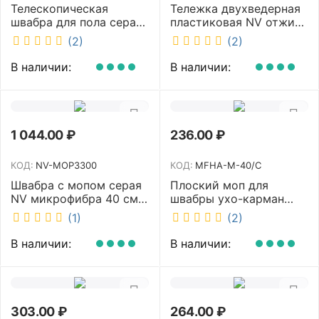
Телескопическая
Тележка двухведерная
швабра для пола серая
пластиковая NV отжим
NV микрофибра 42 см
2х23л NV-11574
(2)
(2)
NV40120
В наличии:
В наличии:
1 044.00
₽
236.00
₽
КОД:
NV-MOP3300
КОД:
MFHA-M-40/C
Швабра с мопом серая
Плоский моп для
NV микрофибра 40 см
швабры ухо-карман
NV-MOP3300
белый 40 см NV MFHA-
(1)
(2)
M-40/C
В наличии:
В наличии:
303.00
₽
264.00
₽