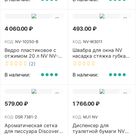
4 060.00
₽
493.00
₽
КОД:
NV-10250-B
КОД:
NV-W3011
Ведро пластиковое с
Швабра для окна NV
отжимом 20 л NV NV-
насадка стяжка губка
10250-B
30 см телескопическая
(2)
рукоятка 70-110 см NV-
W3011
В наличии:
В наличии:
579.00
₽
1 766.00
₽
КОД:
DSR 7381-2
КОД:
MJ1 NV
Ароматическая сетка
Диспенсер для
для писсуара Discover
туалетной бумаги NV