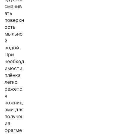
смачив
ать
поверхн
ость
мыльно
й
водой.
При
необход
имости
плёнка
легко
режетс
я
ножниц
ами для
получен
ия
фрагме