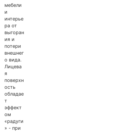
мебели
и
интерье
ра от
выгоран
ия и
потери
внешнег
о вида.
Лицева
я
поверхн
ость
обладае
т
эффект
ом
«радуги
» - при