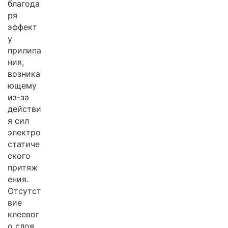
благода
ря
эффект
у
прилипа
ния,
возника
ющему
из-за
действи
я сил
электро
статиче
ского
притяж
ения.
Отсутст
вие
клеевог
о слоя