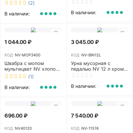
аромат Queen DSR
белый MJ1 NV
(2)
7381-2
В наличии:
В наличии:
1 044.00
₽
3 045.00
₽
КОД:
NV-MOP3400
КОД:
NV-BIN12L
Швабра с мопом
Урна мусорная с
мультицвет NV хлопок
педалью NV 12 л хром
40 см NV-MOP3400
NV-BIN12L
(1)
В наличии:
В наличии:
696.00
₽
7 540.00
₽
КОД:
NV40120
КОД:
NV-11574