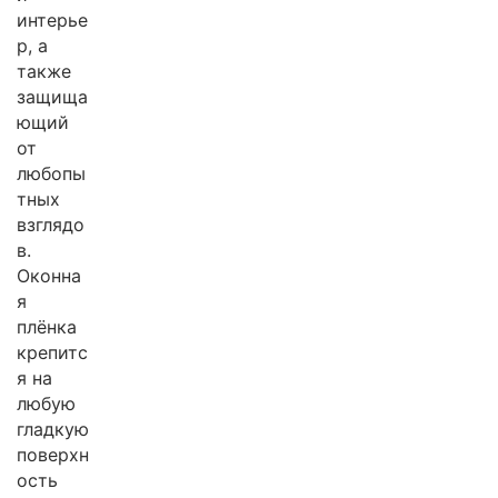
интерье
р, а
также
защища
ющий
от
любопы
тных
взглядо
в.
Оконна
я
плёнка
крепитс
я на
любую
гладкую
поверхн
ость