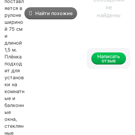
поставл
не
яется в
Найти похожие
найдены
рулоне
ширино
й 75 см
и
длиной
1,5 м.
Написать
Плёнка
отзыв
подход
ит для
установ
ки на
комнатн
ые и
балконн
ые
окна,
стеклян
ные