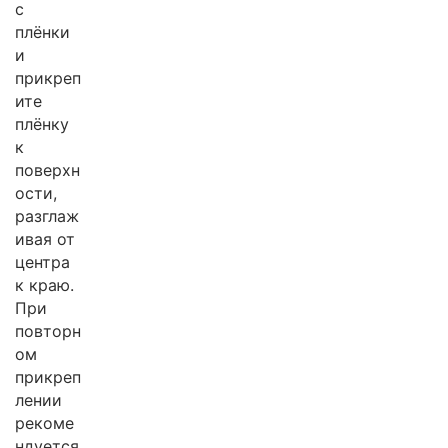
с
плёнки
и
прикреп
ите
плёнку
к
поверхн
ости,
разглаж
ивая от
центра
к краю.
При
повторн
ом
прикреп
лении
рекоме
ндуется