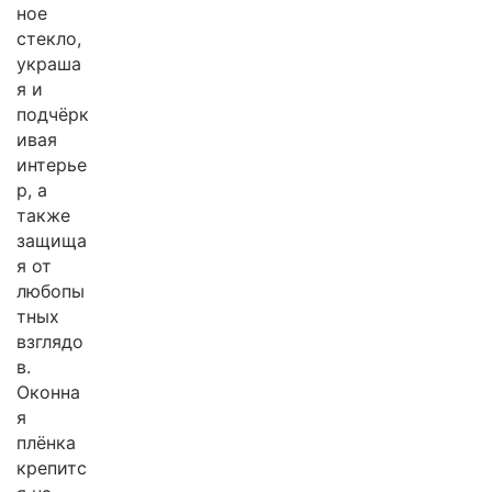
ное
стекло,
украша
я и
подчёрк
ивая
интерье
р, а
также
защища
я от
любопы
тных
взглядо
в.
Оконна
я
плёнка
крепитс