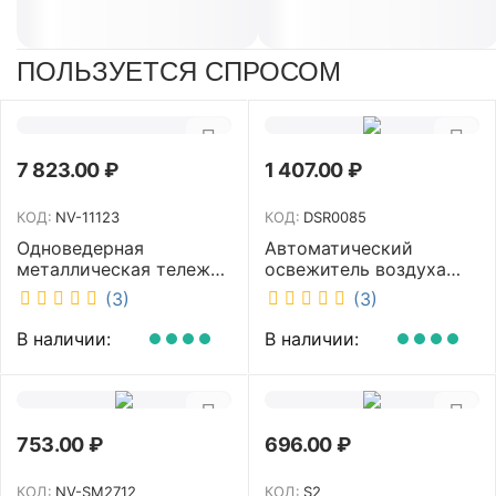
ПОЛЬЗУЕТСЯ СПРОСОМ
7 823.00
₽
1 407.00
₽
КОД:
NV-11123
КОД:
DSR0085
Одноведерная
Автоматический
металлическая тележка
освежитель воздуха
с отжимом и корзинкой
DISCOVER белый
(3)
(3)
под химию NV 23 л NV-
DSR0085
11123
В наличии:
В наличии:
753.00
₽
696.00
₽
КОД:
NV-SM2712
КОД:
S2