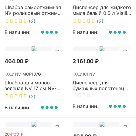
Швабра самоотжимная
Диспенсер для жидкого
NV роликовый отжим
мыла белый 0.5 л Vialli
насадка PVA 27 см
S2
(2)
(2)
телескопическая
рукоятка 70-125 см NV-
В наличии:
В наличии:
SM2712
464.00
₽
2 161.00
₽
КОД:
NV-MOP107G
КОД:
K4 NV
Швабра для мопов
Диспенсер для
зеленая NV 17 см NV-
бумажных полотенец
MOP107G
NV белый K4 NV
(2)
В наличии:
В наличии:
204.00
₽