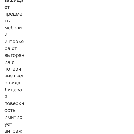
защища
ет
предме
ты
мебели
и
интерье
ра от
выгоран
ия и
потери
внешнег
о вида.
Лицева
я
поверхн
ость
имитир
ует
витраж