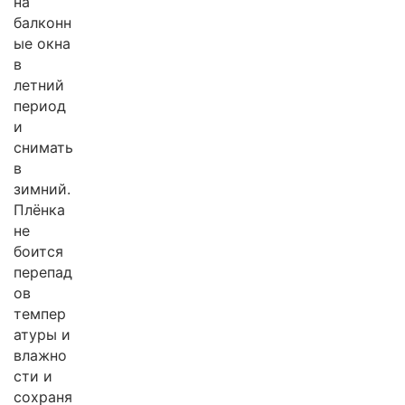
на
балконн
ые окна
в
летний
период
и
снимать
в
зимний.
Плёнка
не
боится
перепад
ов
темпер
атуры и
влажно
сти и
сохраня