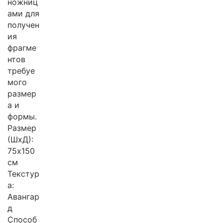
ножниц
ами для
получен
ия
фрагме
нтов
требуе
мого
размер
а и
формы.
Размер
(ШхД):
75х150
см
Текстур
а:
Авангар
д
Способ