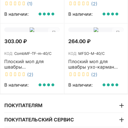
NV-MOP3300
белый 40 см NV MFHA-
(1)
(2)
M-40/C
В наличии:
В наличии:
303.00
₽
264.00
₽
КОД:
CombMF-TF-m-40/C
КОД:
MFSO-M-40/C
Плоский моп для
Плоский моп для
швабры
швабры ухо-карман
комбинированный ухо-
белый 40 см NV MFSO-
(2)
(2)
карман бежевый 40 см
M-40/C
NV CombMF-TF-m-40/C
В наличии:
В наличии:
ПОКУПАТЕЛЯМ
ПОКУПАТЕЛЬСКИЙ СЕРВИС