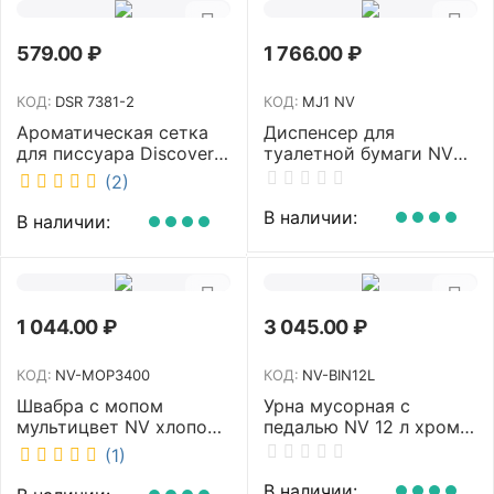
579.00
₽
1 766.00
₽
КОД:
DSR 7381-2
КОД:
MJ1 NV
Ароматическая сетка
Диспенсер для
для писсуара Discover
туалетной бумаги NV
аромат Queen DSR
белый MJ1 NV
(2)
7381-2
В наличии:
В наличии:
1 044.00
₽
3 045.00
₽
КОД:
NV-MOP3400
КОД:
NV-BIN12L
Швабра с мопом
Урна мусорная с
мультицвет NV хлопок
педалью NV 12 л хром
40 см NV-MOP3400
NV-BIN12L
(1)
В наличии: