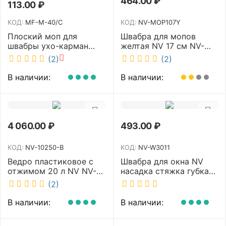
464.00
₽
113.00
₽
КОД:
MF-M-40/C
КОД:
NV-MOP107Y
Плоский моп для
Швабра для мопов
швабры ухо-карман
желтая NV 17 см NV-
белый 40 см NV MF-M-
MOP107Y
(2)
(2)
40/C
В наличии:
В наличии:
4 060.00
₽
493.00
₽
КОД:
NV-10250-B
КОД:
NV-W3011
Ведро пластиковое с
Швабра для окна NV
отжимом 20 л NV NV-
насадка стяжка губка
10250-B
30 см телескопическая
(2)
рукоятка 70-110 см NV-
W3011
В наличии:
В наличии: