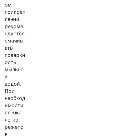
ом
прикреп
лении
рекоме
ндуется
смачив
ать
поверхн
ость
мыльно
й
водой.
При
необход
имости
плёнка
легко
режетс
я