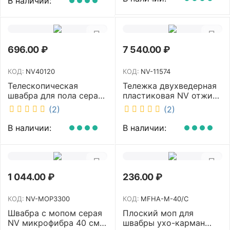
В наличии:
696.00
₽
7 540.00
₽
КОД:
NV40120
КОД:
NV-11574
Телескопическая
Тележка двухведерная
швабра для пола серая
пластиковая NV отжим
NV микрофибра 42 см
2х23л NV-11574
(2)
(2)
NV40120
В наличии:
В наличии:
1 044.00
₽
236.00
₽
КОД:
NV-MOP3300
КОД:
MFHA-M-40/C
Швабра с мопом серая
Плоский моп для
NV микрофибра 40 см
швабры ухо-карман