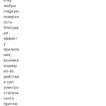
я на
любую
гладкую
поверхн
ость
благода
ря
эффект
у
прилипа
ния,
возника
ющему
из-за
действи
я сил
электро
статиче
ского
притяж