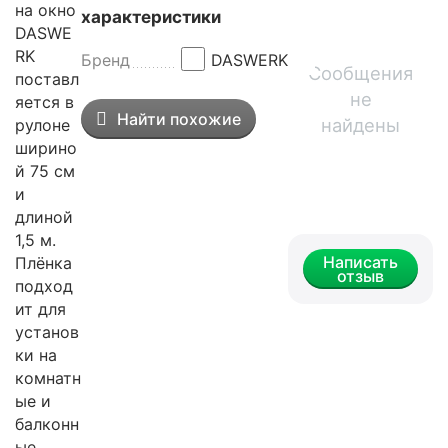
на окно
характеристики
DASWE
RK
Бренд
DASWERK
Сообщения
поставл
не
яется в
Найти похожие
найдены
рулоне
ширино
й 75 см
и
длиной
1,5 м.
Написать
Плёнка
отзыв
подход
ит для
установ
ки на
комнатн
ые и
балконн
ые