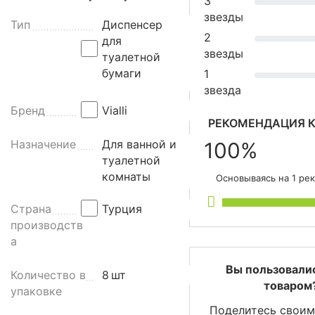
3
е
звезды
р
Тип
Диспенсер
2
д
для
звезды
л
туалетной
я
бумаги
1
т
звезда
у
Бренд
Vialli
а
РЕКОМЕНДАЦИЯ К
л
Назначение
Для ванной и
100%
е
туалетной
т
комнаты
Основываясь на 1 ре
н
о
Страна
Турция
й
производств
б
а
у
м
Вы пользовали
Количество в
8
шт
а
товаром
упаковке
г
Поделитесь своим