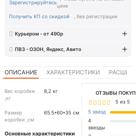
Зарегистрируйтесь
цене
Получить КП со скидкой
, без регистрации
Курьером - от 490р
ПВЗ - ОЗОН, Яндекс, Авито
ОПИСАНИЕ
ХАРАКТЕРИСТИКИ
РАСШИР
Д
Вес коробки
8,2 кг
ОТЗЫВЫ ПОКУП
и
,кг
5 из 5
с
п
5 звезд
Размер
65.5*60*35 см
е
коробки ,см
4
н
звезды
с
Основные характеристики