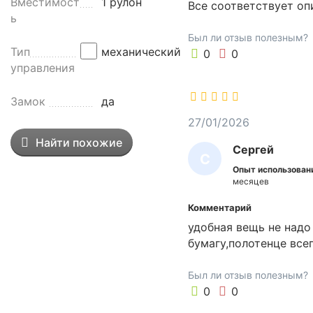
Вместимост
1 рулон
Все соответствует оп
щ
М
ь
е
Был ли отзыв полезным?
н
Тип
механический
0
0
и
управления
я
с
Замок
да
а
н
27/01/2026
и
Найти похожие
Сергей
т
С
а
Опыт использован
Е
месяцев
р
Р
н
Комментарий
о
Г
удобная вещь не надо
-
Е
бумагу,полотенце всег
г
Й
и
Был ли отзыв полезным?
г
0
0
и