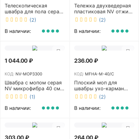
Телескопическая
Тележка двухведерная
швабра для пола серая
пластиковая NV отжим
NV микрофибра 42 см
2х23л NV-11574
(2)
(2)
NV40120
В наличии:
В наличии:
1 044.00
₽
236.00
₽
КОД:
NV-MOP3300
КОД:
MFHA-M-40/C
Швабра с мопом серая
Плоский моп для
NV микрофибра 40 см
швабры ухо-карман
NV-MOP3300
белый 40 см NV MFHA-
(1)
(2)
M-40/C
В наличии:
В наличии:
303.00
₽
264.00
₽