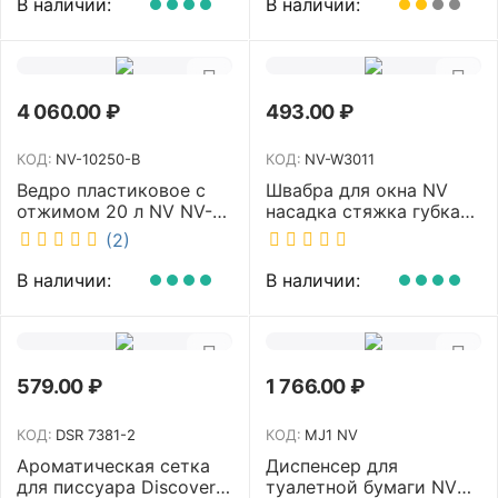
В наличии:
В наличии:
4 060.00
₽
493.00
₽
КОД:
NV-10250-B
КОД:
NV-W3011
Ведро пластиковое с
Швабра для окна NV
отжимом 20 л NV NV-
насадка стяжка губка
10250-B
30 см телескопическая
(2)
рукоятка 70-110 см NV-
W3011
В наличии:
В наличии:
579.00
₽
1 766.00
₽
КОД:
DSR 7381-2
КОД:
MJ1 NV
Ароматическая сетка
Диспенсер для
для писсуара Discover
туалетной бумаги NV