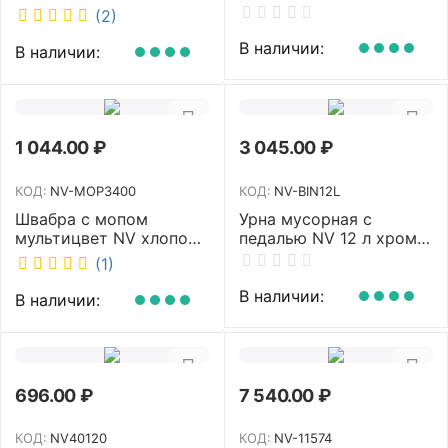
аромат Queen DSR
белый MJ1 NV
(2)
7381-2
В наличии:
В наличии:
1 044.00
₽
3 045.00
₽
КОД:
NV-MOP3400
КОД:
NV-BIN12L
Швабра с мопом
Урна мусорная с
мультицвет NV хлопок
педалью NV 12 л хром
40 см NV-MOP3400
NV-BIN12L
(1)
В наличии:
В наличии:
696.00
₽
7 540.00
₽
КОД:
NV40120
КОД:
NV-11574