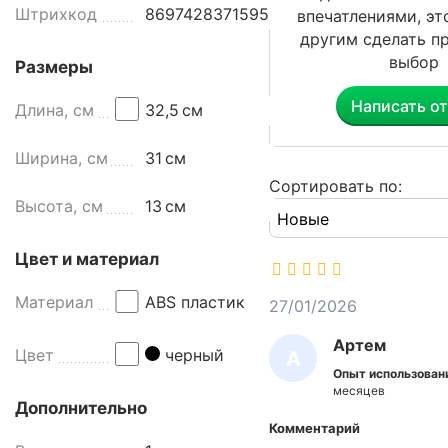
и
Штрихкод
8697428371595
впечатлениями, э
п
другим сделать п
р
выбор
Размеры
е
д
Написать о
Длина, см
32,5
см
н
а
Ширина, см
31
см
з
н
Сортировать по:
Высота, см
13
см
а
ч
е
Цвет и материал
н
д
Материал
ABS пластик
27/01/2026
л
Артем
я
Цвет
черный
А
о
Опыт использован
Р
с
месяцев
Дополнительно
н
Т
Комментарий
а
Е