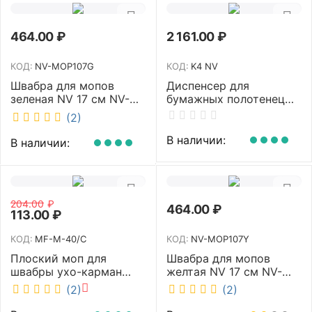
464.00
₽
2 161.00
₽
КОД:
NV-MOP107G
КОД:
K4 NV
Швабра для мопов
Диспенсер для
зеленая NV 17 см NV-
бумажных полотенец
MOP107G
NV белый K4 NV
(2)
В наличии:
В наличии:
204.00
₽
464.00
₽
113.00
₽
КОД:
MF-M-40/C
КОД:
NV-MOP107Y
Плоский моп для
Швабра для мопов
швабры ухо-карман
желтая NV 17 см NV-
белый 40 см NV MF-M-
MOP107Y
(2)
(2)
40/C