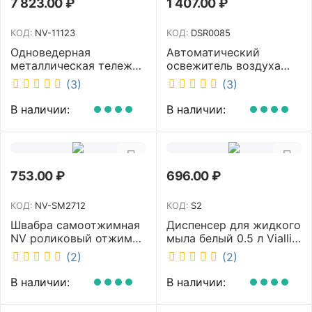
7 823.00
₽
1 407.00
₽
КОД:
NV-11123
КОД:
DSR0085
Одноведерная
Автоматический
металлическая тележка
освежитель воздуха
с отжимом и корзинкой
DISCOVER белый
(3)
(3)
под химию NV 23 л NV-
DSR0085
11123
В наличии:
В наличии:
753.00
₽
696.00
₽
КОД:
NV-SM2712
КОД:
S2
Швабра самоотжимная
Диспенсер для жидкого
NV роликовый отжим
мыла белый 0.5 л Vialli
насадка PVA 27 см
S2
(2)
(2)
телескопическая
рукоятка 70-125 см NV-
В наличии:
В наличии:
SM2712