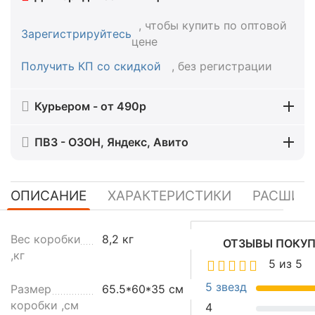
, чтобы купить по оптовой
Зарегистрируйтесь
цене
Получить КП со скидкой
, без регистрации
Курьером - от 490р
ПВЗ - ОЗОН, Яндекс, Авито
ОПИСАНИЕ
ХАРАКТЕРИСТИКИ
РАСШИР
Д
Вес коробки
8,2 кг
ОТЗЫВЫ ПОКУ
и
,кг
5 из 5
с
п
5 звезд
Размер
65.5*60*35 см
е
коробки ,см
4