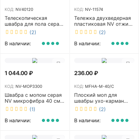
КОД:
NV40120
КОД:
NV-11574
Телескопическая
Тележка двухведерная
швабра для пола серая
пластиковая NV отжим
NV микрофибра 42 см
2х23л NV-11574
(2)
(2)
NV40120
В наличии:
В наличии:
1 044.00
₽
236.00
₽
КОД:
NV-MOP3300
КОД:
MFHA-M-40/C
Швабра с мопом серая
Плоский моп для
NV микрофибра 40 см
швабры ухо-карман
NV-MOP3300
белый 40 см NV MFHA-
(1)
(2)
M-40/C
В наличии:
В наличии: