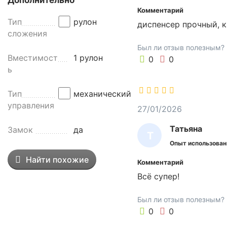
Дополнительно
н
И
Комментарий
а
Я
Тип
рулон
диспенсер прочный, 
щ
сложения
е
Был ли отзыв полезным?
н
Вместимост
1 рулон
0
0
и
ь
я
с
Тип
механический
а
управления
н
27/01/2026
и
Татьяна
Замок
да
т
Т
а
Опыт использован
А
р
Найти похожие
Комментарий
Т
н
Всё супер!
о
Ь
-
Я
Был ли отзыв полезным?
г
Н
0
0
и
А
г