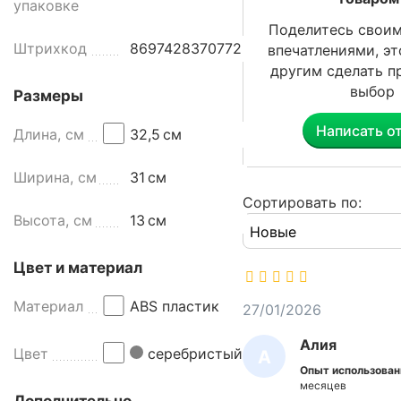
упаковке
г
Поделитесь своим
и
Штрихкод
8697428370772
впечатлениями, э
п
другим сделать п
р
выбор
Размеры
е
д
Написать о
Длина, см
32,5
см
н
а
Ширина, см
31
см
з
н
Сортировать по:
Высота, см
13
см
а
ч
е
Цвет и материал
н
д
Материал
ABS пластик
27/01/2026
л
Алия
я
Цвет
серебристый
А
о
Опыт использован
Л
с
месяцев