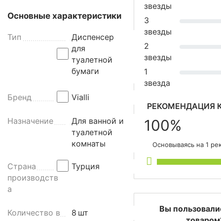
н
звезды
с
Основные характеристики
3
е
звезды
р
Тип
Диспенсер
2
д
для
звезды
л
туалетной
я
бумаги
1
т
звезда
у
Бренд
Vialli
а
РЕКОМЕНДАЦИЯ К
л
Назначение
Для ванной и
100%
е
туалетной
т
комнаты
Основываясь на 1 р
н
о
Страна
Турция
й
производств
б
а
у
м
Вы пользовали
Количество в
8
шт
а
товаром