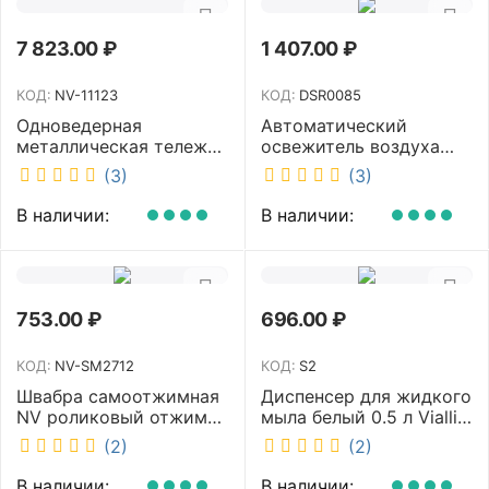
7 823.00
₽
1 407.00
₽
КОД:
NV-11123
КОД:
DSR0085
Одноведерная
Автоматический
металлическая тележка
освежитель воздуха
с отжимом и корзинкой
DISCOVER белый
(3)
(3)
под химию NV 23 л NV-
DSR0085
11123
В наличии:
В наличии:
753.00
₽
696.00
₽
КОД:
NV-SM2712
КОД:
S2
Швабра самоотжимная
Диспенсер для жидкого
NV роликовый отжим
мыла белый 0.5 л Vialli
насадка PVA 27 см
S2
(2)
(2)
телескопическая
рукоятка 70-125 см NV-
В наличии:
В наличии: