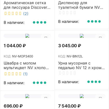
Ароматическая сетка
Диспенсер для
для писсуара Discover
туалетной бумаги NV
аромат Queen DSR
белый MJ1 NV
(2)
7381-2
В наличии:
В наличии:
1 044.00
₽
3 045.00
₽
КОД:
NV-MOP3400
КОД:
NV-BIN12L
Швабра с мопом
Урна мусорная с
мультицвет NV хлопок
педалью NV 12 л хром
40 см NV-MOP3400
NV-BIN12L
(1)
В наличии:
В наличии:
696.00
₽
7 540.00
₽