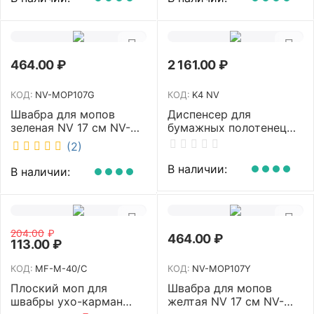
SM2712
464.00
₽
2 161.00
₽
КОД:
NV-MOP107G
КОД:
K4 NV
Швабра для мопов
Диспенсер для
зеленая NV 17 см NV-
бумажных полотенец
MOP107G
NV белый K4 NV
(2)
В наличии:
В наличии:
204.00
₽
464.00
₽
113.00
₽
КОД:
MF-M-40/C
КОД:
NV-MOP107Y
Плоский моп для
Швабра для мопов
швабры ухо-карман
желтая NV 17 см NV-