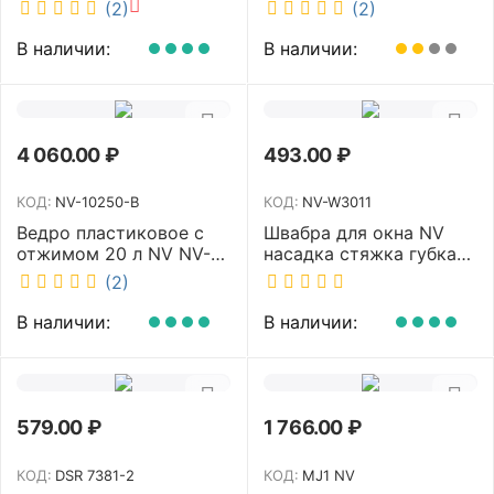
белый 40 см NV MF-M-
MOP107Y
(2)
(2)
40/C
В наличии:
В наличии:
4 060.00
₽
493.00
₽
КОД:
NV-10250-B
КОД:
NV-W3011
Ведро пластиковое с
Швабра для окна NV
отжимом 20 л NV NV-
насадка стяжка губка
10250-B
30 см телескопическая
(2)
рукоятка 70-110 см NV-
W3011
В наличии:
В наличии:
579.00
₽
1 766.00
₽
КОД:
DSR 7381-2
КОД:
MJ1 NV