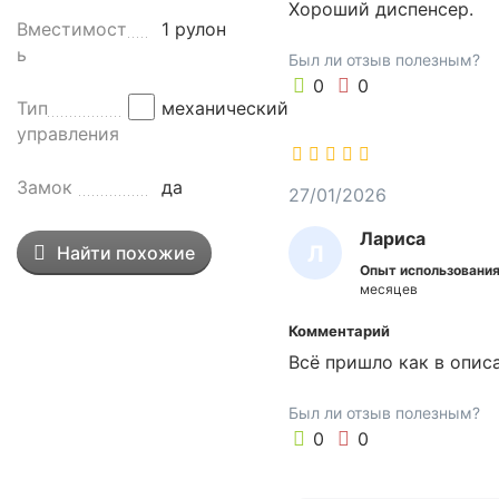
Хороший диспенсер.
й
Н
Вместимост
1 рулон
п
ь
Был ли отзыв полезным?
р
0
0
е
Тип
механический
д
управления
н
а
Замок
да
з
27/01/2026
н
Лариса
а
Л
Найти похожие
ч
Опыт использования
А
месяцев
е
Р
н
Комментарий
д
И
Всё пришло как в опис
л
С
я
А
Был ли отзыв полезным?
о
0
0
с
н