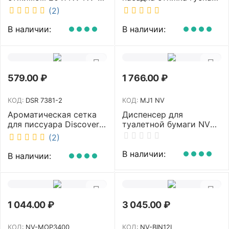
10250-B
30 см телескопическая
(2)
рукоятка 70-110 см NV-
W3011
В наличии:
В наличии:
579.00
₽
1 766.00
₽
КОД:
DSR 7381-2
КОД:
MJ1 NV
Ароматическая сетка
Диспенсер для
для писсуара Discover
туалетной бумаги NV
аромат Queen DSR
белый MJ1 NV
(2)
7381-2
В наличии:
В наличии:
1 044.00
₽
3 045.00
₽
КОД:
NV-MOP3400
КОД:
NV-BIN12L