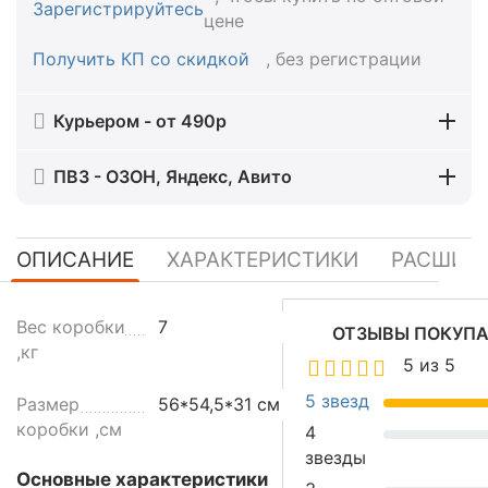
Зарегистрируйтесь
цене
Получить КП со скидкой
, без регистрации
Курьером - от 490р
ПВЗ - ОЗОН, Яндекс, Авито
ОПИСАНИЕ
ХАРАКТЕРИСТИКИ
РАСШИР
Д
Вес коробки
7
ОТЗЫВЫ ПОКУПА
и
,кг
5 из 5
с
п
5 звезд
Размер
56*54,5*31 см
е
коробки ,см
4
н
звезды
с
Основные характеристики