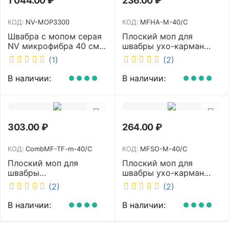
1 044.00
₽
236.00
₽
КОД:
NV-MOP3300
КОД:
MFHA-M-40/C
Швабра с мопом серая
Плоский моп для
NV микрофибра 40 см
швабры ухо-карман
NV-MOP3300
белый 40 см NV MFHA-
(1)
(2)
M-40/C
В наличии:
В наличии:
303.00
₽
264.00
₽
КОД:
CombMF-TF-m-40/C
КОД:
MFSO-M-40/C
Плоский моп для
Плоский моп для
швабры
швабры ухо-карман
комбинированный ухо-
белый 40 см NV MFSO-
(2)
(2)
карман бежевый 40 см
M-40/C
NV CombMF-TF-m-40/C
В наличии:
В наличии: