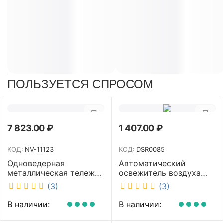
ПОЛЬЗУЕТСЯ СПРОСОМ
7 823.00
₽
1 407.00
₽
КОД:
NV-11123
КОД:
DSR0085
Одноведерная
Автоматический
металлическая тележка
освежитель воздуха
с отжимом и корзинкой
DISCOVER белый
(3)
(3)
под химию NV 23 л NV-
DSR0085
11123
В наличии:
В наличии: