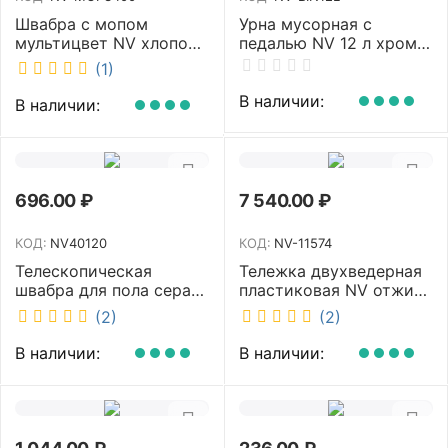
Швабра с мопом
Урна мусорная с
мультицвет NV хлопок
педалью NV 12 л хром
40 см NV-MOP3400
NV-BIN12L
(1)
В наличии:
В наличии:
696.00
₽
7 540.00
₽
КОД:
NV40120
КОД:
NV-11574
Телескопическая
Тележка двухведерная
швабра для пола серая
пластиковая NV отжим
NV микрофибра 42 см
2х23л NV-11574
(2)
(2)
NV40120
В наличии:
В наличии: