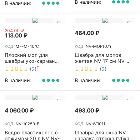
В наличии:
В наличии:
204.00
₽
464.00
₽
113.00
₽
КОД:
MF-M-40/C
КОД:
NV-MOP107Y
Плоский моп для
Швабра для мопов
швабры ухо-карман
желтая NV 17 см NV-
белый 40 см NV MF-M-
MOP107Y
(2)
(2)
40/C
В наличии:
В наличии:
4 060.00
₽
493.00
₽
КОД:
NV-10250-B
КОД:
NV-W3011
Ведро пластиковое с
Швабра для окна NV
отжимом 20 л NV NV-
насадка стяжка губка