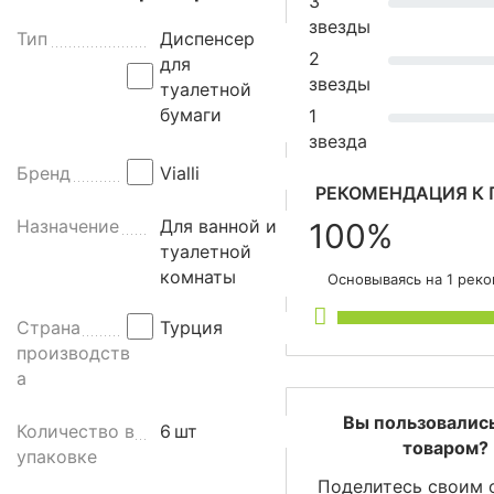
3
е
звезды
р
Тип
Диспенсер
2
д
для
звезды
л
туалетной
я
бумаги
1
т
звезда
у
Бренд
Vialli
а
РЕКОМЕНДАЦИЯ К 
л
Назначение
Для ванной и
100%
е
туалетной
т
комнаты
Основываясь на 1 рек
н
о
Страна
Турция
й
производств
б
а
у
м
Вы пользовалис
Количество в
6
шт
а
товаром?
упаковке
г
Поделитесь своим 