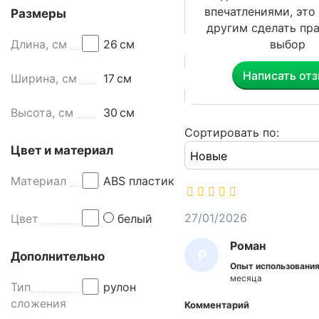
и
впечатлениями, эт
Размеры
с
другим сделать пр
ц
Длина, см
26
см
выбор
е
н
Написать от
Ширина, см
17
см
т
р
Высота, см
30
см
а
л
Сортировать по:
ь
Цвет и материал
н
о
Материал
ABS пластик
й
в
27/01/2026
Цвет
белый
ы
Роман
т
Р
Дополнительно
я
Опыт использования
О
ж
месяца
Тип
рулон
к
М
сложения
Комментарий
о
А