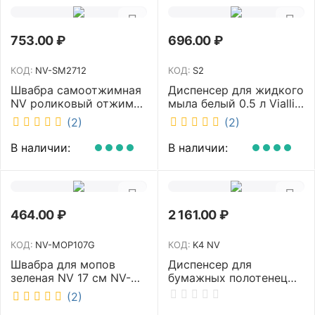
753.00
₽
696.00
₽
КОД:
NV-SM2712
КОД:
S2
Швабра самоотжимная
Диспенсер для жидкого
NV роликовый отжим
мыла белый 0.5 л Vialli
насадка PVA 27 см
S2
(2)
(2)
телескопическая
рукоятка 70-125 см NV-
В наличии:
В наличии:
SM2712
464.00
₽
2 161.00
₽
КОД:
NV-MOP107G
КОД:
K4 NV
Швабра для мопов
Диспенсер для
зеленая NV 17 см NV-
бумажных полотенец
MOP107G
NV белый K4 NV
(2)