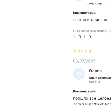
К
т
месяцев
с
С
Комментарий
я
А
лёгкая и длинная
д
Н
л
А
Был ли отзыв полезн
я
0
0
м
о
й
к
и
06/07/2025
о
Олеся
к
О
о
Опыт использо
Л
месяца
н
Е
и
Комментарий
л
С
пришло все целое,
и
Я
легко и держит на
в