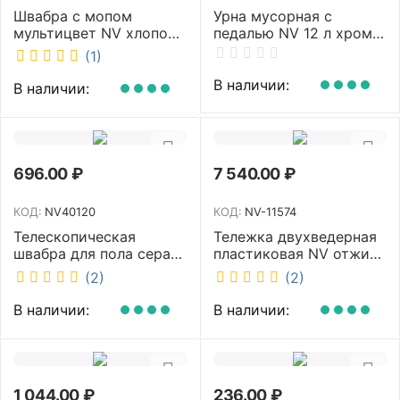
Швабра с мопом
Урна мусорная с
мультицвет NV хлопок
педалью NV 12 л хром
40 см NV-MOP3400
NV-BIN12L
(1)
В наличии:
В наличии:
696.00
₽
7 540.00
₽
КОД:
NV40120
КОД:
NV-11574
Телескопическая
Тележка двухведерная
швабра для пола серая
пластиковая NV отжим
NV микрофибра 42 см
2х23л NV-11574
(2)
(2)
NV40120
В наличии:
В наличии:
1 044.00
₽
236.00
₽