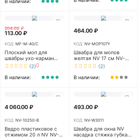
В наличии:
204.00
₽
464.00
₽
113.00
₽
КОД:
MF-M-40/C
КОД:
NV-MOP107Y
Плоский моп для
Швабра для мопов
швабры ухо-карман
желтая NV 17 см NV-
белый 40 см NV MF-M-
MOP107Y
(2)
(2)
40/C
В наличии:
В наличии:
4 060.00
₽
493.00
₽
КОД:
NV-10250-B
КОД:
NV-W3011
Ведро пластиковое с
Швабра для окна NV
отжимом 20 л NV NV-
насадка стяжка губка