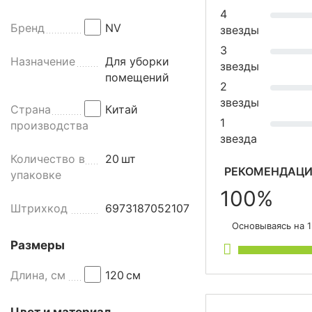
с
4
к
Бренд
NV
звезды
о
3
п
Назначение
Для уборки
звезды
и
помещений
2
ч
звезды
е
Страна
Китай
с
1
производства
к
звезда
а
Количество в
20
шт
я
РЕКОМЕНДАЦИ
упаковке
р
100%
у
Штрихкод
6973187052107
к
Основываясь на 
о
Размеры
я
т
Длина, см
120
см
к
а