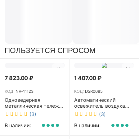
ПОЛЬЗУЕТСЯ СПРОСОМ
7 823.00
₽
1 407.00
₽
КОД:
NV-11123
КОД:
DSR0085
Одноведерная
Автоматический
металлическая тележка
освежитель воздуха
с отжимом и корзинкой
DISCOVER белый
(3)
(3)
под химию NV 23 л NV-
DSR0085
11123
В наличии:
В наличии: