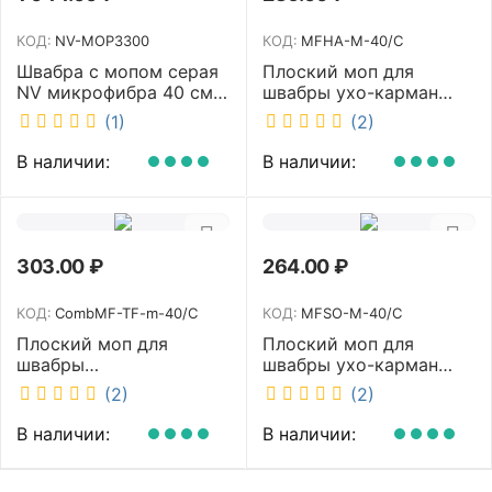
КОД:
NV-MOP3300
КОД:
MFHA-M-40/C
Швабра с мопом серая
Плоский моп для
NV микрофибра 40 см
швабры ухо-карман
NV-MOP3300
белый 40 см NV MFHA-
(1)
(2)
M-40/C
В наличии:
В наличии:
303.00
₽
264.00
₽
КОД:
CombMF-TF-m-40/C
КОД:
MFSO-M-40/C
Плоский моп для
Плоский моп для
швабры
швабры ухо-карман
комбинированный ухо-
белый 40 см NV MFSO-
(2)
(2)
карман бежевый 40 см
M-40/C
NV CombMF-TF-m-40/C
В наличии:
В наличии: