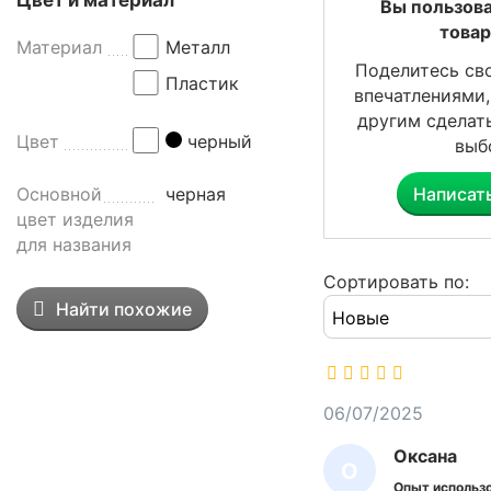
Цвет и материал
а
Вы пользов
л
това
Материал
Металл
ю
Поделитесь св
м
Пластик
впечатлениями
и
другим сделат
н
Цвет
черный
выб
и
е
Написат
Основной
черная
в
цвет изделия
а
для названия
я
и
Сортировать по:
с
Найти похожие
п
о
л
ь
06/07/2025
з
Оксана
у
О
е
Опыт использо