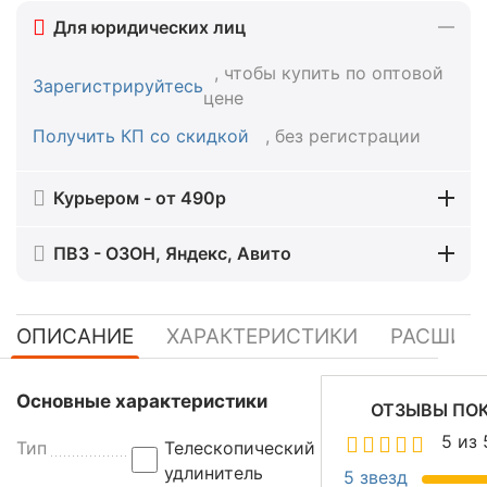
Для юридических лиц
, чтобы купить по оптовой
Зарегистрируйтесь
цене
Получить КП со скидкой
, без регистрации
Курьером - от 490р
ПВЗ - ОЗОН, Яндекс, Авито
ОПИСАНИЕ
ХАРАКТЕРИСТИКИ
РАСШИР
Т
Основные характеристики
ОТЗЫВЫ ПО
е
5 из 
Тип
Телескопический
л
удлинитель
е
5 звезд