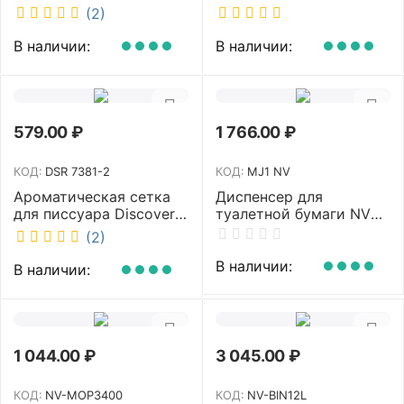
10250-B
30 см телескопическая
(2)
рукоятка 70-110 см NV-
W3011
В наличии:
В наличии:
579.00
₽
1 766.00
₽
КОД:
DSR 7381-2
КОД:
MJ1 NV
Ароматическая сетка
Диспенсер для
для писсуара Discover
туалетной бумаги NV
аромат Queen DSR
белый MJ1 NV
(2)
7381-2
В наличии:
В наличии:
1 044.00
₽
3 045.00
₽
КОД:
NV-MOP3400
КОД:
NV-BIN12L