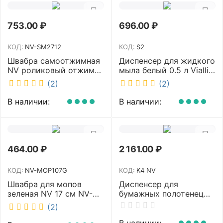
753.00
₽
696.00
₽
КОД:
NV-SM2712
КОД:
S2
Швабра самоотжимная
Диспенсер для жидкого
NV роликовый отжим
мыла белый 0.5 л Vialli
насадка PVA 27 см
S2
(2)
(2)
телескопическая
рукоятка 70-125 см NV-
В наличии:
В наличии:
SM2712
464.00
₽
2 161.00
₽
КОД:
NV-MOP107G
КОД:
K4 NV
Швабра для мопов
Диспенсер для
зеленая NV 17 см NV-
бумажных полотенец
MOP107G
NV белый K4 NV
(2)
В наличии: