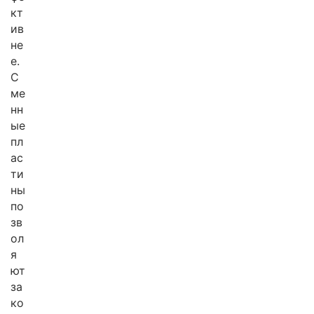
кт
ив
не
е.
С
ме
нн
ые
пл
ас
ти
ны
по
зв
ол
я
ют
за
ко