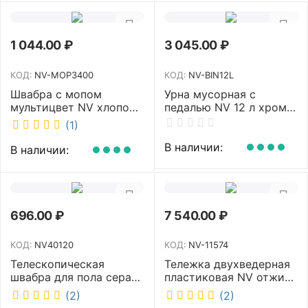
1 044.00
₽
3 045.00
₽
КОД:
NV-MOP3400
КОД:
NV-BIN12L
Швабра с мопом
Урна мусорная с
мультицвет NV хлопок
педалью NV 12 л хром
40 см NV-MOP3400
NV-BIN12L
(1)
В наличии:
В наличии:
696.00
₽
7 540.00
₽
КОД:
NV40120
КОД:
NV-11574
Телескопическая
Тележка двухведерная
швабра для пола серая
пластиковая NV отжим
NV микрофибра 42 см
2х23л NV-11574
(2)
(2)
NV40120