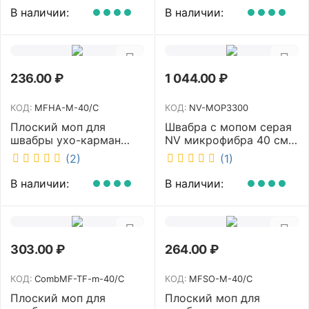
В наличии:
В наличии:
236.00
₽
1 044.00
₽
КОД:
MFHA-M-40/C
КОД:
NV-MOP3300
Плоский моп для
Швабра с мопом серая
швабры ухо-карман
NV микрофибра 40 см
белый 40 см NV MFHA-
NV-MOP3300
(2)
(1)
M-40/C
В наличии:
В наличии:
303.00
₽
264.00
₽
КОД:
CombMF-TF-m-40/C
КОД:
MFSO-M-40/C
Плоский моп для
Плоский моп для