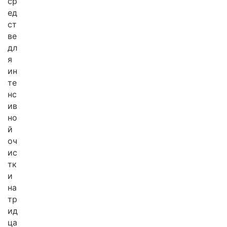
ср
ед
ст
ве
дл
я
ин
те
нс
ив
но
й
оч
ис
тк
и
на
тр
ид
ца