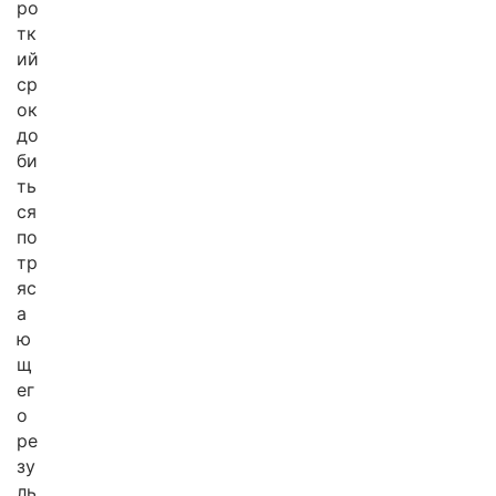
ро
тк
ий
ср
ок
до
би
ть
ся
по
тр
яс
а
ю
щ
ег
о
ре
зу
ль