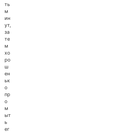
ть
м
ин
ут,
за
те
м
хо
ро
ш
ен
ьк
о
пр
о
м
ыт
ь
ег