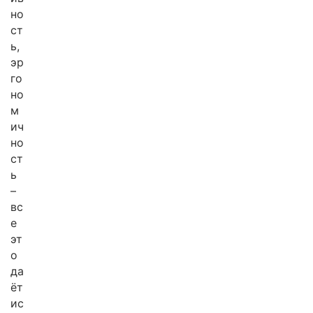
но
ст
ь,
эр
го
но
м
ич
но
ст
ь
–
вс
е
эт
о
да
ёт
ис