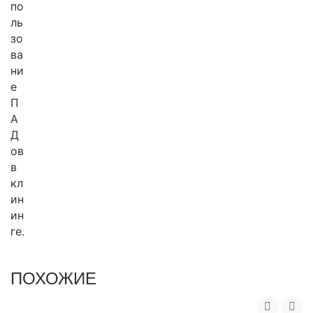
по
ль
зо
ва
ни
е
П
А
Д
ов
в
кл
ин
ин
ге.
ПОХОЖИЕ