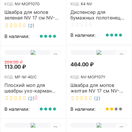
КОД:
NV-MOP107G
КОД:
K4 NV
Швабра для мопов
Диспенсер для
зеленая NV 17 см NV-
бумажных полотенец
MOP107G
NV белый K4 NV
(2)
В наличии:
В наличии:
204.00
₽
464.00
₽
113.00
₽
КОД:
MF-M-40/C
КОД:
NV-MOP107Y
Плоский моп для
Швабра для мопов
швабры ухо-карман
желтая NV 17 см NV-
белый 40 см NV MF-M-
MOP107Y
(2)
(2)
40/C
В наличии:
В наличии: