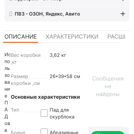
ПВЗ - ОЗОН, Яндекс, Авито
ОПИСАНИЕ
ХАРАКТЕРИСТИКИ
РАСШИР
Ис
Вес коробки
3,62 кг
по
,кг
ль
зо
Размер
26*39*58 см
Сообщения
ва
коробки ,см
не
ни
найдены
е
Основные характеристики
П
А
Тип
Пад для
Д
скурблока
ов
в
Бренд
Абразивные