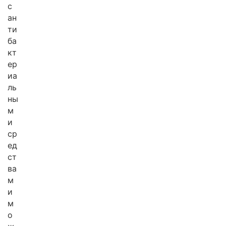
с
ан
ти
ба
кт
ер
иа
ль
ны
м
и
ср
ед
ст
ва
м
и
м
о