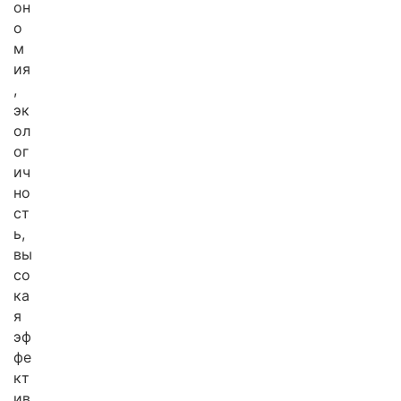
он
о
м
ия
,
эк
ол
ог
ич
но
ст
ь,
вы
со
ка
я
эф
фе
кт
ив