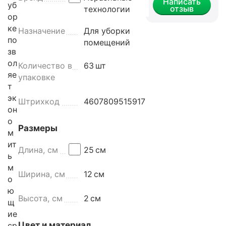
Написать
уб
отзыв
технологии
ор
ке
Назначение
Для уборки
по
помещений
зв
ол
Количество в
63
шт
яе
упаковке
т
эк
Штрихкод
4607809515917
он
о
Размеры
м
ит
Длина, см
25
см
ь
м
Ширина, см
12
см
о
ю
Высота, см
2
см
щ
ие
Цвет и материал
ср