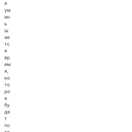
я
ум
ен
ь
ш
ае
тс
я
вр
ем
я,
ко
то
ро
е
бу
де
т
по