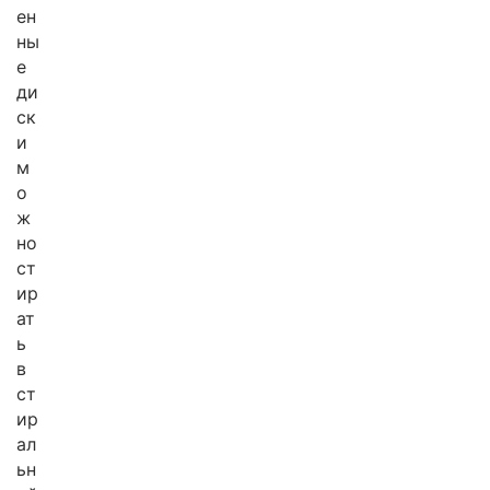
ен
ны
е
ди
ск
и
м
о
ж
но
ст
ир
ат
ь
в
ст
ир
ал
ьн