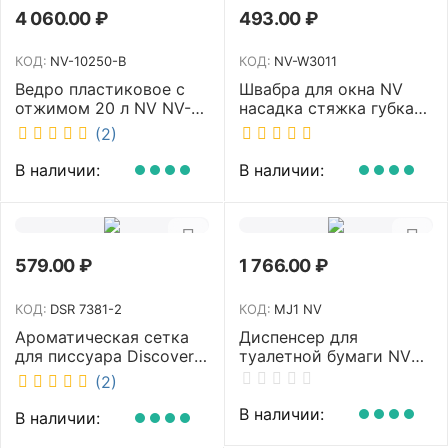
4 060.00
₽
493.00
₽
КОД:
NV-10250-B
КОД:
NV-W3011
Ведро пластиковое с
Швабра для окна NV
отжимом 20 л NV NV-
насадка стяжка губка
10250-B
30 см телескопическая
(2)
рукоятка 70-110 см NV-
W3011
В наличии:
В наличии:
579.00
₽
1 766.00
₽
КОД:
DSR 7381-2
КОД:
MJ1 NV
Ароматическая сетка
Диспенсер для
для писсуара Discover
туалетной бумаги NV
аромат Queen DSR
белый MJ1 NV
(2)
7381-2
В наличии:
В наличии: