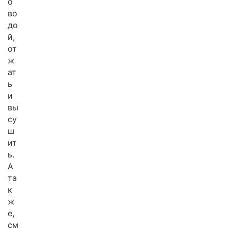
о
во
до
й,
от
ж
ат
ь
и
вы
су
ш
ит
ь.
А
та
к
ж
е,
см