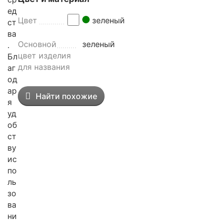
ед
Цвет
зеленый
ст
ва
Основной
зеленый
.
цвет изделия
Бл
для названия
аг
од
ар
Найти похожие
я
уд
об
ст
ву
ис
по
ль
зо
ва
ни