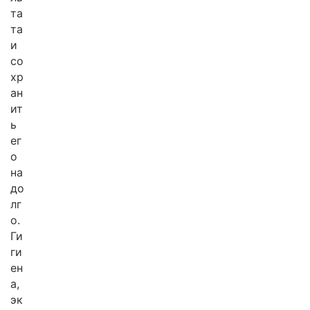
та
та
и
со
хр
ан
ит
ь
ег
о
на
до
лг
о.
Ги
ги
ен
а,
эк