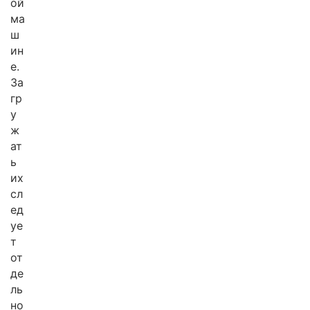
ой
ма
ш
ин
е.
За
гр
у
ж
ат
ь
их
сл
ед
уе
т
от
де
ль
но