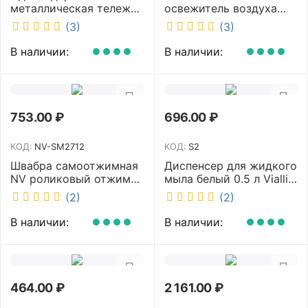
металлическая тележка
освежитель воздуха
с отжимом и корзинкой
DISCOVER белый
(3)
(3)
под химию NV 23 л NV-
DSR0085
11123
В наличии:
В наличии:
753.00
₽
696.00
₽
КОД:
NV-SM2712
КОД:
S2
Швабра самоотжимная
Диспенсер для жидкого
NV роликовый отжим
мыла белый 0.5 л Vialli
насадка PVA 27 см
S2
(2)
(2)
телескопическая
рукоятка 70-125 см NV-
В наличии:
В наличии:
SM2712
464.00
₽
2 161.00
₽