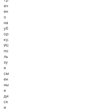
тр
ач
ен
о
на
уб
ор
ку.
Ис
по
ль
зу
я
см
ен
ны
е
ди
ск
и