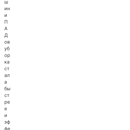
ш
ин
и
П
А
Д
ов
уб
ор
ка
ст
ал
а
бы
ст
ре
е
и
эф
фе