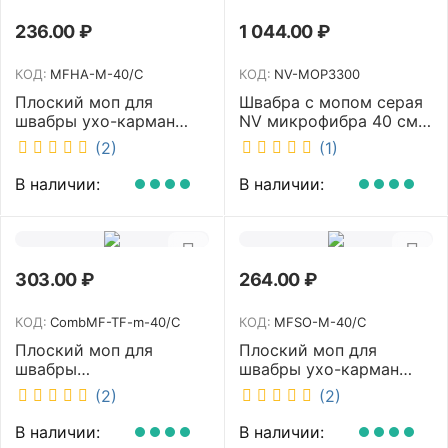
236.00
₽
1 044.00
₽
КОД:
MFHA-M-40/C
КОД:
NV-MOP3300
Плоский моп для
Швабра с мопом серая
швабры ухо-карман
NV микрофибра 40 см
белый 40 см NV MFHA-
NV-MOP3300
(2)
(1)
M-40/C
В наличии:
В наличии:
303.00
₽
264.00
₽
КОД:
CombMF-TF-m-40/C
КОД:
MFSO-M-40/C
Плоский моп для
Плоский моп для
швабры
швабры ухо-карман
комбинированный ухо-
белый 40 см NV MFSO-
(2)
(2)
карман бежевый 40 см
M-40/C
NV CombMF-TF-m-40/C
В наличии:
В наличии: