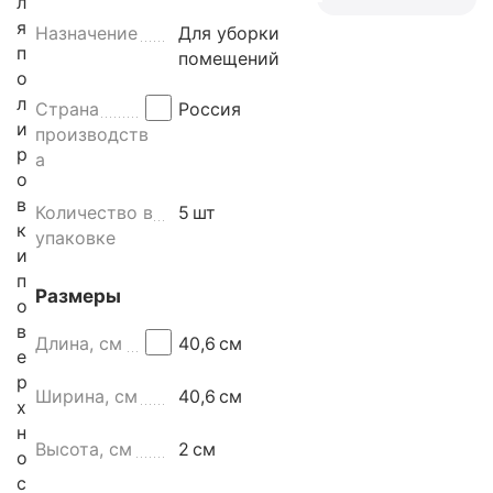
л
я
Назначение
Для уборки
п
помещений
о
л
Страна
Россия
и
производств
р
а
о
в
Количество в
5
шт
к
упаковке
и
п
Размеры
о
в
Длина, см
40,6
см
е
р
Ширина, см
40,6
см
х
н
Высота, см
2
см
о
с