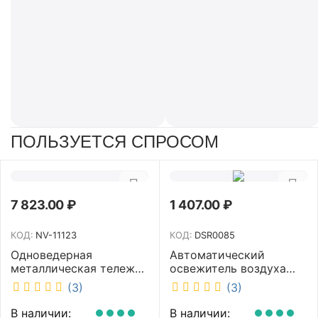
ПОЛЬЗУЕТСЯ СПРОСОМ
7 823.00
₽
1 407.00
₽
КОД:
NV-11123
КОД:
DSR0085
Одноведерная
Автоматический
металлическая тележка
освежитель воздуха
с отжимом и корзинкой
DISCOVER белый
(3)
(3)
под химию NV 23 л NV-
DSR0085
11123
В наличии:
В наличии: