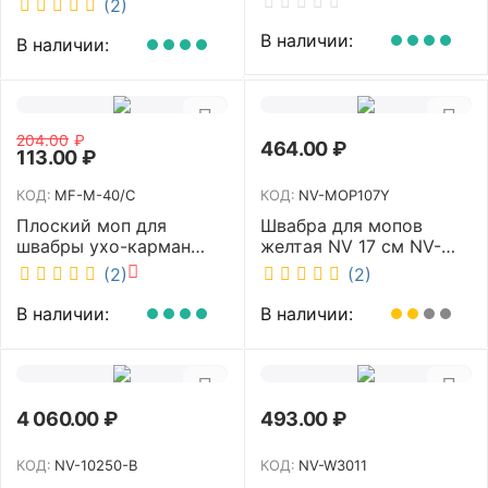
(2)
В наличии:
В наличии:
204.00
₽
464.00
₽
113.00
₽
КОД:
MF-M-40/C
КОД:
NV-MOP107Y
Плоский моп для
Швабра для мопов
швабры ухо-карман
желтая NV 17 см NV-
белый 40 см NV MF-M-
MOP107Y
(2)
(2)
40/C
В наличии:
В наличии:
4 060.00
₽
493.00
₽
КОД:
NV-10250-B
КОД:
NV-W3011