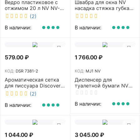
Ведро пластиковое с
Швабра для окна NV
отжимом 20 л NV NV-
насадка стяжка губка
10250-B
30 см телескопическая
(2)
рукоятка 70-110 см NV-
W3011
В наличии:
В наличии:
579.00
₽
1 766.00
₽
КОД:
DSR 7381-2
КОД:
MJ1 NV
Ароматическая сетка
Диспенсер для
для писсуара Discover
туалетной бумаги NV
аромат Queen DSR
белый MJ1 NV
(2)
7381-2
В наличии:
В наличии:
1 044.00
₽
3 045.00
₽