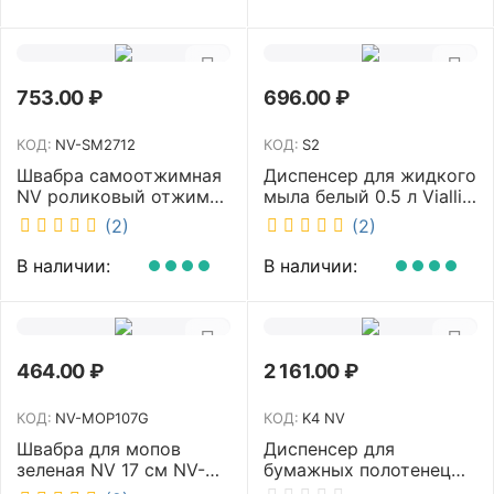
753.00
₽
696.00
₽
КОД:
NV-SM2712
КОД:
S2
Швабра самоотжимная
Диспенсер для жидкого
NV роликовый отжим
мыла белый 0.5 л Vialli
насадка PVA 27 см
S2
(2)
(2)
телескопическая
рукоятка 70-125 см NV-
В наличии:
В наличии:
SM2712
464.00
₽
2 161.00
₽
КОД:
NV-MOP107G
КОД:
K4 NV
Швабра для мопов
Диспенсер для
зеленая NV 17 см NV-
бумажных полотенец
MOP107G
NV белый K4 NV