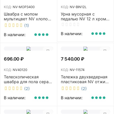
КОД:
NV-MOP3400
КОД:
NV-BIN12L
Швабра с мопом
Урна мусорная с
мультицвет NV хлопок
педалью NV 12 л хром
40 см NV-MOP3400
NV-BIN12L
(1)
В наличии:
В наличии:
696.00
₽
7 540.00
₽
КОД:
NV40120
КОД:
NV-11574
Телескопическая
Тележка двухведерная
швабра для пола серая
пластиковая NV отжим
NV микрофибра 42 см
2х23л NV-11574
(2)
(2)
NV40120
В наличии:
В наличии: