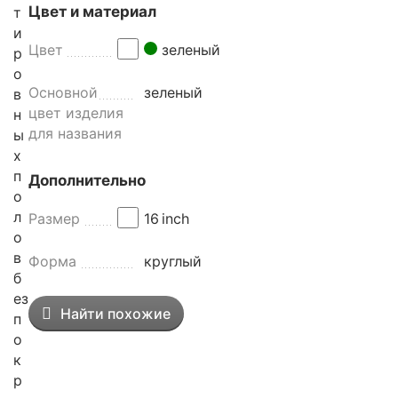
Цвет и материал
т
и
Цвет
зеленый
р
о
Основной
зеленый
в
цвет изделия
н
для названия
ы
х
п
Дополнительно
о
л
Размер
16
inch
о
в
Форма
круглый
б
ез
Найти похожие
п
о
к
р