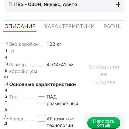
ПВЗ - ОЗОН, Яндекс, Авито
ОПИСАНИЕ
ХАРАКТЕРИСТИКИ
РАСШИР
О
Вес коробки
1,32 кг
ч
,кг
и
щ
Размер
41*14*41 см
Сообщения
а
коробки ,см
не
ю
найдены
щ
Основные характеристики
и
й
Тип
ПАД
П
размывочный
А
Д
Бренд
Абразивные
Написать
д
отзыв
технологии