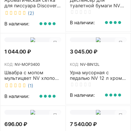
для писсуара Discover
туалетной бумаги NV
аромат Queen DSR
белый MJ1 NV
(2)
7381-2
В наличии:
В наличии:
1 044.00
₽
3 045.00
₽
КОД:
NV-MOP3400
КОД:
NV-BIN12L
Швабра с мопом
Урна мусорная с
мультицвет NV хлопок
педалью NV 12 л хром
40 см NV-MOP3400
NV-BIN12L
(1)
В наличии:
В наличии:
696.00
₽
7 540.00
₽