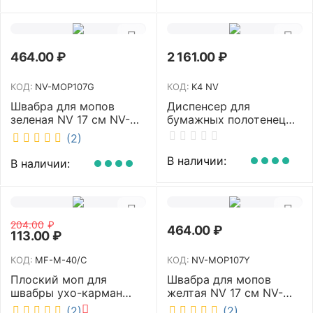
464.00
₽
2 161.00
₽
КОД:
NV-MOP107G
КОД:
K4 NV
Швабра для мопов
Диспенсер для
зеленая NV 17 см NV-
бумажных полотенец
MOP107G
NV белый K4 NV
(2)
В наличии:
В наличии:
204.00
₽
464.00
₽
113.00
₽
КОД:
MF-M-40/C
КОД:
NV-MOP107Y
Плоский моп для
Швабра для мопов
швабры ухо-карман
желтая NV 17 см NV-
белый 40 см NV MF-M-
MOP107Y
(2)
(2)