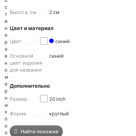
о
с
Высота, см
2
см
т
и
н
Цвет и материал
е
Цвет
синий
р
а
в
Основной
синий
н
цвет изделия
о
для названия
м
е
Дополнительно
р
н
Размер
20
inch
ы
х
Форма
круглый
п
о
Найти похожие
л