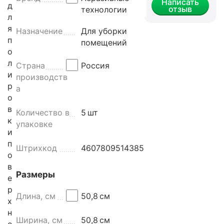
Написать
д
отзыв
технологии
л
я
Назначение
Для уборки
п
помещений
о
л
Страна
Россия
и
производств
р
а
о
в
Количество в
5
шт
к
упаковке
и
п
Штрихкод
4607809514385
о
в
Размеры
е
р
Длина, см
50,8
см
х
н
Ширина, см
50,8
см