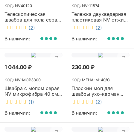
КОД:
NV40120
КОД:
NV-11574
Телескопическая
Тележка двухведерная
швабра для пола серая
пластиковая NV отжим
NV микрофибра 42 см
2х23л NV-11574
(2)
(2)
NV40120
В наличии:
В наличии:
1 044.00
₽
236.00
₽
КОД:
NV-MOP3300
КОД:
MFHA-M-40/C
Швабра с мопом серая
Плоский моп для
NV микрофибра 40 см
швабры ухо-карман
NV-MOP3300
белый 40 см NV MFHA-
(1)
(2)
M-40/C
В наличии:
В наличии: