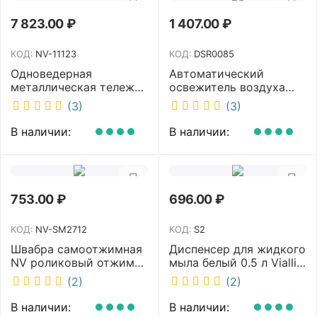
7 823.00
₽
1 407.00
₽
КОД:
NV-11123
КОД:
DSR0085
Одноведерная
Автоматический
металлическая тележка
освежитель воздуха
с отжимом и корзинкой
DISCOVER белый
(3)
(3)
под химию NV 23 л NV-
DSR0085
11123
В наличии:
В наличии:
753.00
₽
696.00
₽
КОД:
NV-SM2712
КОД:
S2
Швабра самоотжимная
Диспенсер для жидкого
NV роликовый отжим
мыла белый 0.5 л Vialli
насадка PVA 27 см
S2
(2)
(2)
телескопическая
рукоятка 70-125 см NV-
В наличии:
В наличии:
SM2712