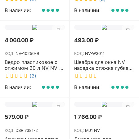
40/C
В наличии:
В наличии:
4 060.00
₽
493.00
₽
КОД:
NV-10250-B
КОД:
NV-W3011
Ведро пластиковое с
Швабра для окна NV
отжимом 20 л NV NV-
насадка стяжка губка
10250-B
30 см телескопическая
(2)
рукоятка 70-110 см NV-
W3011
В наличии:
В наличии:
579.00
₽
1 766.00
₽
КОД:
DSR 7381-2
КОД:
MJ1 NV
Ароматическая сетка
Диспенсер для