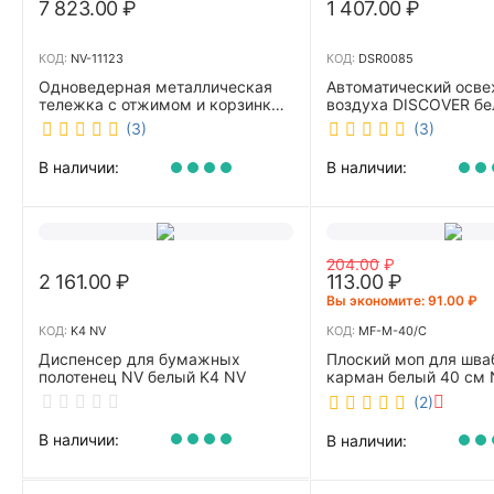
7 823.00
₽
1 407.00
₽
КОД:
NV-11123
КОД:
DSR0085
Одноведерная металлическая
Автоматический осве
тележка с отжимом и корзинкой
воздуха DISCOVER б
под химию NV 23 л NV-11123
DSR0085
(3)
(3)
В наличии:
В наличии:
204.00
₽
2 161.00
₽
113.00
₽
Вы экономите: 
91.00
₽
КОД:
K4 NV
КОД:
MF-M-40/C
Диспенсер для бумажных
Плоский моп для шва
полотенец NV белый K4 NV
карман белый 40 см 
40/C
(2)
В наличии:
В наличии: