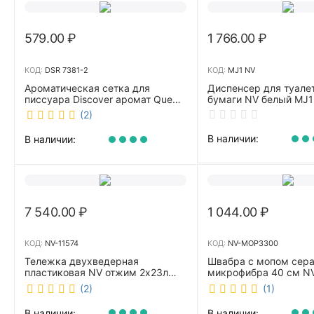
579.00
₽
1 766.00
₽
КОД:
DSR 7381-2
КОД:
MJ1 NV
Ароматическая сетка для
Диспенсер для туале
писсуара Discover аромат Queen
бумаги NV белый MJ1
DSR 7381-2
(2)
В наличии:
В наличии:
7 540.00
₽
1 044.00
₽
КОД:
NV-11574
КОД:
NV-MOP3300
Тележка двухведерная
Швабра с мопом сер
пластиковая NV отжим 2х23л
микрофибра 40 см 
NV-11574
(2)
(1)
В наличии:
В наличии: