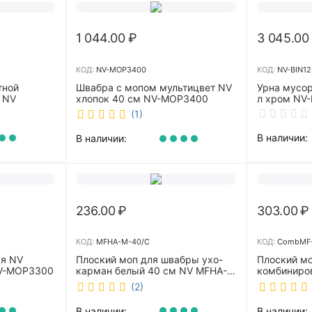
1 044.00
₽
3 045.00
КОД:
NV-MOP3400
КОД:
NV-BIN12
тной
Швабра с мопом мультицвет NV
Урна мусор
 NV
хлопок 40 см NV-MOP3400
л хром NV-
(1)
В наличии:
В наличии:
236.00
₽
303.00
₽
КОД:
MFHA-M-40/C
КОД:
CombMF-
ая NV
Плоский моп для швабры ухо-
Плоский м
NV-MOP3300
карман белый 40 см NV MFHA-
комбиниро
M-40/C
бежевый 4
(2)
m-40/C
В наличии:
В наличии: