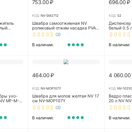
753.00
₽
696.00
₽
КОД:
NV-SM2712
КОД:
S2
житель
Швабра самоотжимная NV
Диспенсер
елый
роликовый отжим насадка PVA
белый 0.5 л 
27 см телескопическая рукоятка
(2)
70-125 см NV-SM2712
В наличии:
В наличии:
464.00
₽
4 060.00
КОД:
NV-MOP107Y
КОД:
NV-1025
бры ухо-
Швабра для мопов желтая NV 17
Ведро пла
NV MF-M-
см NV-MOP107Y
20 л NV NV
(2)
В наличии:
В наличии: