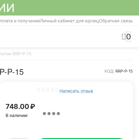
СИИ
плата и получение
Личный кабинет для юрлиц
Обратная связь
0
логии RRP-P-15
-P-15
КОД:
RRP-P-15
Написать отзыв
748.00
₽
В наличии: