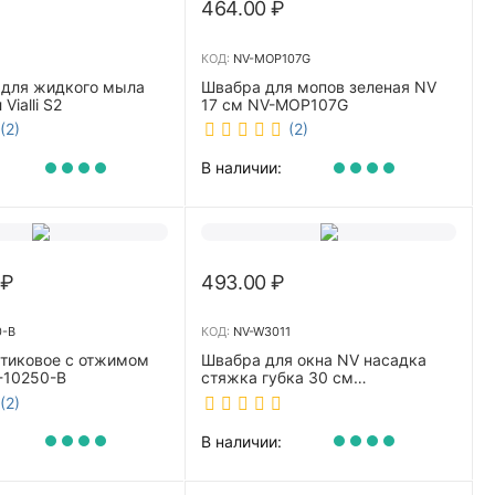
464.00
₽
КОД:
NV-MOP107G
 для жидкого мыла
Швабра для мопов зеленая NV
Vialli S2
17 см NV-MOP107G
(2)
(2)
В наличии:
₽
493.00
₽
0-B
КОД:
NV-W3011
стиковое с отжимом
Швабра для окна NV насадка
-10250-B
стяжка губка 30 см
телескопическая рукоятка 70-
(2)
110 см NV-W3011
В наличии: