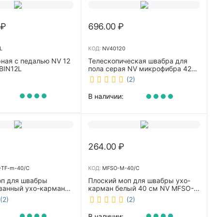
₽
696.00
₽
L
КОД:
NV40120
ная с педалью NV 12
Телескопическая швабра для
BIN12L
пола серая NV микрофибра 42
см NV40120
(2)
В наличии:
264.00
₽
TF-m-40/C
КОД:
MFSO-M-40/C
оп для швабры
Плоский моп для швабры ухо-
ванный ухо-карман
карман белый 40 см NV MFSO-
0 см NV CombMF-TF-
M-40/C
(2)
(2)
В наличии: