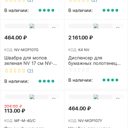
телескопическая
рукоятка 70-125 см NV-
В наличии:
В наличии:
SM2712
464.00
₽
2 161.00
₽
КОД:
NV-MOP107G
КОД:
K4 NV
Швабра для мопов
Диспенсер для
зеленая NV 17 см NV-
бумажных полотенец
MOP107G
NV белый K4 NV
(2)
В наличии:
В наличии:
204.00
₽
464.00
₽
113.00
₽
КОД:
MF-M-40/C
КОД:
NV-MOP107Y