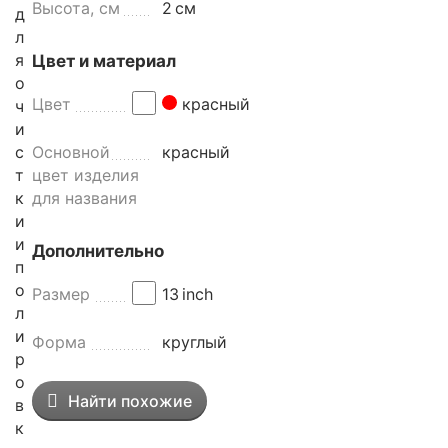
Высота, см
2
см
д
л
я
Цвет и материал
о
Цвет
красный
ч
и
с
Основной
красный
т
цвет изделия
к
для названия
и
и
Дополнительно
п
о
Размер
13
inch
л
и
Форма
круглый
р
о
Найти похожие
в
к