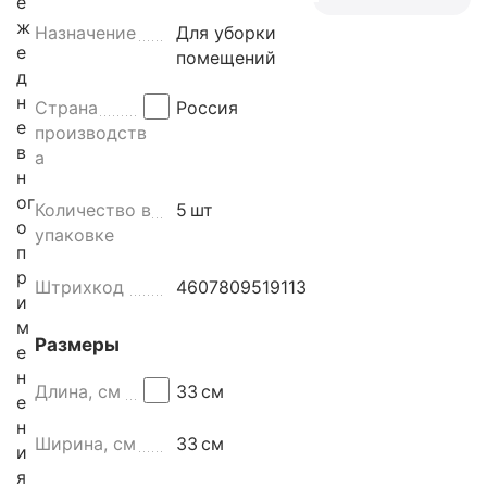
е
ж
Назначение
Для уборки
е
помещений
д
н
Страна
Россия
е
производств
в
а
н
ог
Количество в
5
шт
о
упаковке
п
р
Штрихкод
4607809519113
и
м
Размеры
е
н
Длина, см
33
см
е
н
Ширина, см
33
см
и
я