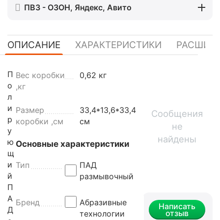
ПВЗ - ОЗОН, Яндекс, Авито
ОПИСАНИЕ
ХАРАКТЕРИСТИКИ
РАСШИР
П
Вес коробки
0,62 кг
о
,кг
л
и
Размер
33,4*13,6*33,4
Сообщения
р
коробки ,см
см
не
у
найдены
ю
Основные характеристики
щ
и
Тип
ПАД
й
размывочный
П
А
Бренд
Абразивные
Написать
Д
отзыв
технологии