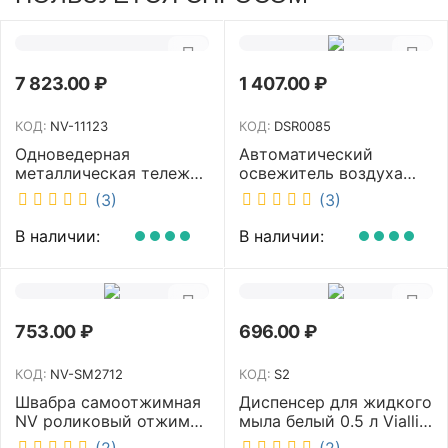
7 823.00
₽
1 407.00
₽
КОД:
NV-11123
КОД:
DSR0085
Одноведерная
Автоматический
металлическая тележка
освежитель воздуха
с отжимом и корзинкой
DISCOVER белый
(3)
(3)
под химию NV 23 л NV-
DSR0085
11123
В наличии:
В наличии:
753.00
₽
696.00
₽
КОД:
NV-SM2712
КОД:
S2
Швабра самоотжимная
Диспенсер для жидкого
NV роликовый отжим
мыла белый 0.5 л Vialli
насадка PVA 27 см
S2
(2)
(2)