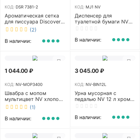
КОД:
DSR 7381-2
КОД:
MJ1 NV
Ароматическая сетка
Диспенсер для
для писсуара Discover
туалетной бумаги NV
аромат Queen DSR
белый MJ1 NV
(2)
7381-2
В наличии:
В наличии:
1 044.00
₽
3 045.00
₽
КОД:
NV-MOP3400
КОД:
NV-BIN12L
Швабра с мопом
Урна мусорная с
мультицвет NV хлопок
педалью NV 12 л хром
40 см NV-MOP3400
NV-BIN12L
(1)
В наличии:
В наличии: