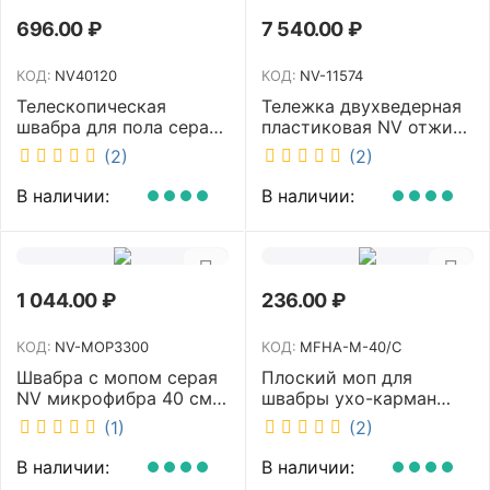
696.00
₽
7 540.00
₽
КОД:
NV40120
КОД:
NV-11574
Телескопическая
Тележка двухведерная
швабра для пола серая
пластиковая NV отжим
NV микрофибра 42 см
2х23л NV-11574
(2)
(2)
NV40120
В наличии:
В наличии:
1 044.00
₽
236.00
₽
КОД:
NV-MOP3300
КОД:
MFHA-M-40/C
Швабра с мопом серая
Плоский моп для
NV микрофибра 40 см
швабры ухо-карман
NV-MOP3300
белый 40 см NV MFHA-
(1)
(2)
M-40/C
В наличии:
В наличии: