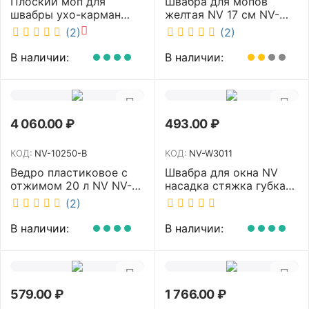
Плоский моп для
Швабра для мопов
швабры ухо-карман
желтая NV 17 см NV-
белый 40 см NV MF-M-
MOP107Y
(2)
(2)
40/C
В наличии:
В наличии:
4 060.00
₽
493.00
₽
КОД:
NV-10250-B
КОД:
NV-W3011
Ведро пластиковое с
Швабра для окна NV
отжимом 20 л NV NV-
насадка стяжка губка
10250-B
30 см телескопическая
(2)
рукоятка 70-110 см NV-
W3011
В наличии:
В наличии:
579.00
₽
1 766.00
₽