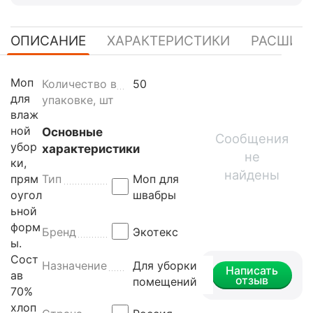
ОПИСАНИЕ
ХАРАКТЕРИСТИКИ
РАСШИР
Моп
Количество в
50
для
упаковке, шт
влаж
ной
Основные
Сообщения
убор
характеристики
не
ки,
найдены
прям
Тип
Моп для
оугол
швабры
ьной
форм
Бренд
Экотекс
ы.
Сост
Назначение
Для уборки
Написать
ав
отзыв
помещений
70%
хлоп