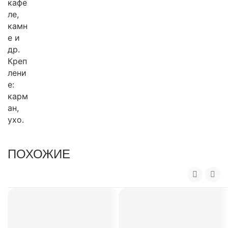
кафе
ле,
камн
е и
др.
Креп
лени
е:
карм
ан,
ухо.
ПОХОЖИЕ