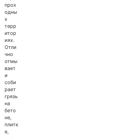
прох
одны
х
терр
итор
иях.
Отли
чно
отмы
вает
и
соби
рает
грязь
на
бето
не,
плитк
е,