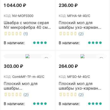
1 044.00
₽
236.00
₽
КОД:
NV-MOP3300
КОД:
MFHA-M-40/C
Швабра с мопом серая
Плоский моп для
NV микрофибра 40 см
швабры ухо-карман
NV-MOP3300
белый 40 см NV MFHA-
(1)
(2)
M-40/C
В наличии:
В наличии:
303.00
₽
264.00
₽
КОД:
CombMF-TF-m-40/C
КОД:
MFSO-M-40/C
Плоский моп для
Плоский моп для
швабры
швабры ухо-карман
комбинированный ухо-
белый 40 см NV MFSO-
(2)
(2)
карман бежевый 40 см
M-40/C
NV CombMF-TF-m-40/C
В наличии:
В наличии: