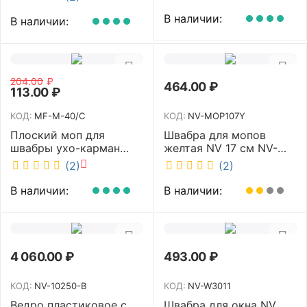
В наличии:
В наличии:
204.00
₽
464.00
₽
113.00
₽
КОД:
MF-M-40/C
КОД:
NV-MOP107Y
Плоский моп для
Швабра для мопов
швабры ухо-карман
желтая NV 17 см NV-
белый 40 см NV MF-M-
MOP107Y
(2)
(2)
40/C
В наличии:
В наличии:
4 060.00
₽
493.00
₽
КОД:
NV-10250-B
КОД:
NV-W3011
Ведро пластиковое с
Швабра для окна NV