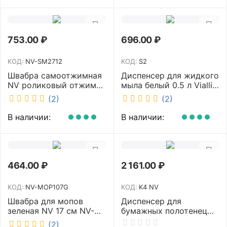
753.00
₽
696.00
₽
КОД:
NV-SM2712
КОД:
S2
Швабра самоотжимная
Диспенсер для жидкого
NV роликовый отжим
мыла белый 0.5 л Vialli
насадка PVA 27 см
S2
(2)
(2)
телескопическая
рукоятка 70-125 см NV-
В наличии:
В наличии:
SM2712
464.00
₽
2 161.00
₽
КОД:
NV-MOP107G
КОД:
K4 NV
Швабра для мопов
Диспенсер для
зеленая NV 17 см NV-
бумажных полотенец
MOP107G
NV белый K4 NV
(2)