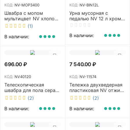
КОД:
NV-MOP3400
КОД:
NV-BIN12L
Швабра с мопом
Урна мусорная с
мультицвет NV хлопок
педалью NV 12 л хром
40 см NV-MOP3400
NV-BIN12L
(1)
В наличии:
В наличии:
696.00
₽
7 540.00
₽
КОД:
NV40120
КОД:
NV-11574
Телескопическая
Тележка двухведерная
швабра для пола серая
пластиковая NV отжим
NV микрофибра 42 см
2х23л NV-11574
(2)
(2)
NV40120
В наличии:
В наличии: