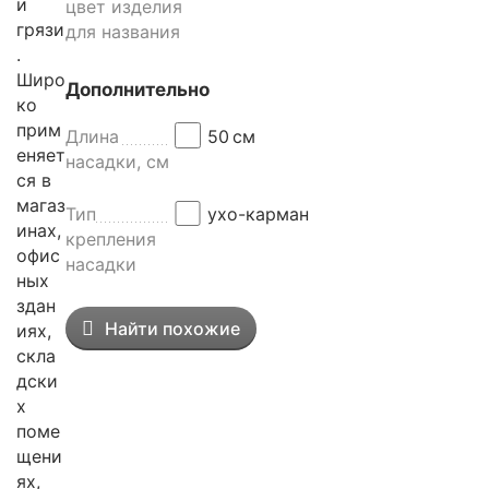
и
цвет изделия
грязи
для названия
.
Широ
Дополнительно
ко
прим
Длина
50
см
еняет
насадки, см
ся в
магаз
Тип
ухо-карман
инах,
крепления
офис
насадки
ных
здан
Найти похожие
иях,
скла
дски
х
поме
щени
ях,