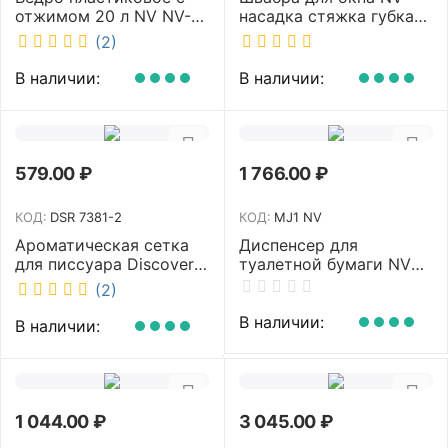
отжимом 20 л NV NV-
насадка стяжка губка
10250-B
30 см телескопическая
(2)
рукоятка 70-110 см NV-
W3011
В наличии:
В наличии:
579.00
₽
1 766.00
₽
КОД:
DSR 7381-2
КОД:
MJ1 NV
Ароматическая сетка
Диспенсер для
для писсуара Discover
туалетной бумаги NV
аромат Queen DSR
белый MJ1 NV
(2)
7381-2
В наличии:
В наличии:
1 044.00
₽
3 045.00
₽