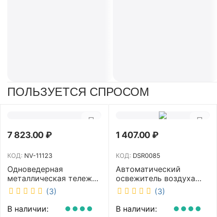
ПОЛЬЗУЕТСЯ СПРОСОМ
7 823.00
₽
1 407.00
₽
КОД:
NV-11123
КОД:
DSR0085
Одноведерная
Автоматический
металлическая тележка
освежитель воздуха
с отжимом и корзинкой
DISCOVER белый
(3)
(3)
под химию NV 23 л NV-
DSR0085
11123
В наличии:
В наличии: