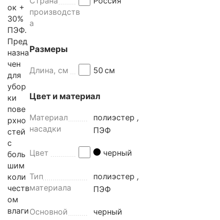
Страна
Россия
ок +
производств
30%
а
ПЭФ.
Пред
Размеры
назна
чен
Длина, см
50
см
для
убор
Цвет и материал
ки
пове
Материал
полиэстер
,
рхно
насадки
ПЭФ
стей
с
Цвет
черный
боль
шим
Тип
полиэстер
,
коли
материала
честв
ПЭФ
ом
влаги
Основной
черный