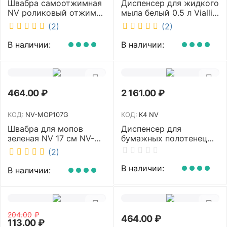
Швабра самоотжимная
Диспенсер для жидкого
NV роликовый отжим
мыла белый 0.5 л Vialli
насадка PVA 27 см
S2
(2)
(2)
телескопическая
рукоятка 70-125 см NV-
В наличии:
В наличии:
SM2712
464.00
₽
2 161.00
₽
КОД:
NV-MOP107G
КОД:
K4 NV
Швабра для мопов
Диспенсер для
зеленая NV 17 см NV-
бумажных полотенец
MOP107G
NV белый K4 NV
(2)
В наличии:
В наличии:
204.00
₽
464.00
₽
113.00
₽