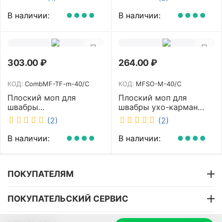
M-40/C
В наличии:
В наличии:
303.00
₽
264.00
₽
КОД:
CombMF-TF-m-40/C
КОД:
MFSO-M-40/C
Плоский моп для
Плоский моп для
швабры
швабры ухо-карман
комбинированный ухо-
белый 40 см NV MFSO-
(2)
(2)
карман бежевый 40 см
M-40/C
NV CombMF-TF-m-40/C
В наличии:
В наличии:
ПОКУПАТЕЛЯМ
ПОКУПАТЕЛЬСКИЙ СЕРВИС