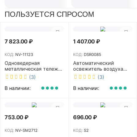
ПОЛЬЗУЕТСЯ СПРОСОМ
7 823.00
₽
1 407.00
₽
КОД:
NV-11123
КОД:
DSR0085
Одноведерная
Автоматический
металлическая тележка
освежитель воздуха
с отжимом и корзинкой
DISCOVER белый
(3)
(3)
под химию NV 23 л NV-
DSR0085
11123
В наличии:
В наличии:
753.00
₽
696.00
₽
КОД:
NV-SM2712
КОД:
S2