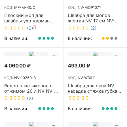
КОД:
MF-M-40/C
КОД:
NV-MOP107Y
Плоский моп для
Швабра для мопов
швабры ухо-карман
желтая NV 17 см NV-
белый 40 см NV MF-M-
MOP107Y
(2)
(2)
40/C
В наличии:
В наличии:
4 060.00
₽
493.00
₽
КОД:
NV-10250-B
КОД:
NV-W3011
Ведро пластиковое с
Швабра для окна NV
отжимом 20 л NV NV-
насадка стяжка губка
10250-B
30 см телескопическая
(2)
рукоятка 70-110 см NV-
W3011
В наличии:
В наличии: