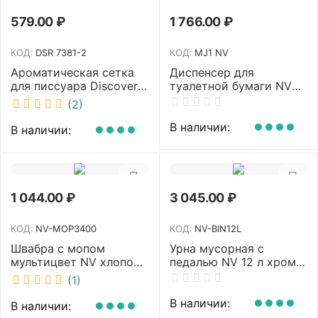
579.00
₽
1 766.00
₽
КОД:
DSR 7381-2
КОД:
MJ1 NV
Ароматическая сетка
Диспенсер для
для писсуара Discover
туалетной бумаги NV
аромат Queen DSR
белый MJ1 NV
(2)
7381-2
В наличии:
В наличии:
1 044.00
₽
3 045.00
₽
КОД:
NV-MOP3400
КОД:
NV-BIN12L
Швабра с мопом
Урна мусорная с
мультицвет NV хлопок
педалью NV 12 л хром
40 см NV-MOP3400
NV-BIN12L
(1)
В наличии:
В наличии: