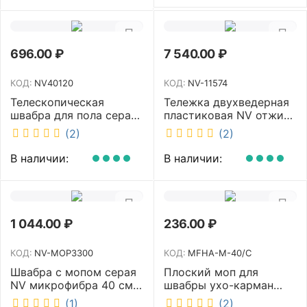
696.00
₽
7 540.00
₽
КОД:
NV40120
КОД:
NV-11574
Телескопическая
Тележка двухведерная
швабра для пола серая
пластиковая NV отжим
NV микрофибра 42 см
2х23л NV-11574
(2)
(2)
NV40120
В наличии:
В наличии:
1 044.00
₽
236.00
₽
КОД:
NV-MOP3300
КОД:
MFHA-M-40/C
Швабра с мопом серая
Плоский моп для
NV микрофибра 40 см
швабры ухо-карман
NV-MOP3300
белый 40 см NV MFHA-
(1)
(2)