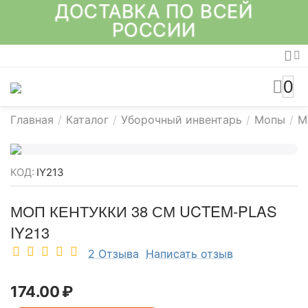
ДОСТАВКА ПО ВСЕЙ
РОССИИ
0
Главная
/
Каталог
/
Уборочный инвентарь
/
Мопы
/
М
КОД:
IY213
МОП КЕНТУККИ 38 СМ UCTEM-PLAS
IY213
2 Отзыва
Написать отзыв
174.00
₽