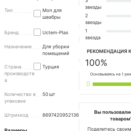
3
а
звезды
л
Тип
Моп для
2
ь
швабры
звезды
н
ы
1
Бренд
Uctem-Plas
й
звезда
в
Назначение
Для уборки
е
РЕКОМЕНДАЦИЯ К
помещений
р
100%
е
Страна
Турция
в
производств
Основываясь на 1 ре
о
а
ч
н
Количество в
50
шт
ы
упаковке
й
м
Вы пользовали
Штрихкод
8697420952136
о
товаром
п
Поделитесь своим
Размеры