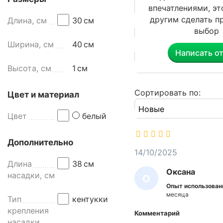
(
впечатлениями, э
н
другим сделать п
Длина, см
30
см
а
выбор
с
Ширина, см
40
см
а
Написать о
д
Высота, см
1
см
к
а
к
Сортировать по:
Цвет и материал
е
н
Цвет
белый
т
у
Дополнительно
к
14/10/2025
к
Длина
38
см
Оксана
и
насадки, см
О
)
Опыт использован
К
и
месяца
Тип
кентукки
з
С
крепления
Комментарий
х
А
насадки