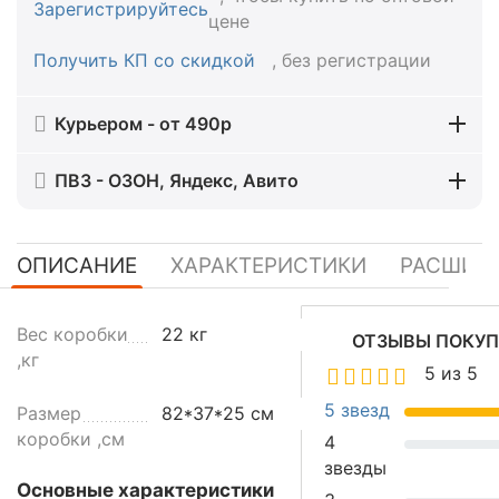
Зарегистрируйтесь
цене
Получить КП со скидкой
, без регистрации
Курьером - от 490р
ПВЗ - ОЗОН, Яндекс, Авито
ОПИСАНИЕ
ХАРАКТЕРИСТИКИ
РАСШИР
У
Вес коробки
22 кг
ОТЗЫВЫ ПОКУП
н
,кг
5 из 5
и
в
5 звезд
Размер
82*37*25 см
е
коробки ,см
4
р
звезды
с
Основные характеристики