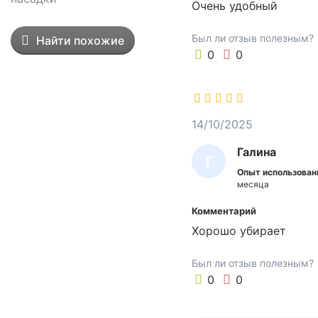
Очень удобный
л
Н
о
А
Был ли отзыв полезным?
Найти похожие
п
0
0
к
а
+
П
Э
14/10/2025
Ф
Галина
б
Г
е
Опыт использован
А
месяца
л
Л
о
Комментарий
г
И
Хорошо убирает
о
Н
ц
А
Был ли отзыв полезным?
в
0
0
е
т