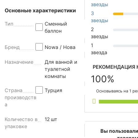
п
звезды
р
Основные характеристики
3
и
звезды
м
Тип
Сменный
2
е
баллон
звезды
н
е
1
Бренд
Nowa / Нова
н
звезда
и
Назначение
Для ванной и
я
РЕКОМЕНДАЦИЯ 
туалетной
:
комнаты
100%
ж
и
Страна
Турция
Основываясь на 1 р
л
производств
а
а
я
к
Количество в
12
шт
о
упаковке
м
Вы пользовали
н