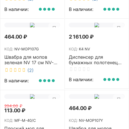
телескопическая
рукоятка 70-125 см NV-
В наличии:
В наличии:
SM2712
464.00
₽
2 161.00
₽
КОД:
NV-MOP107G
КОД:
K4 NV
Швабра для мопов
Диспенсер для
зеленая NV 17 см NV-
бумажных полотенец
MOP107G
NV белый K4 NV
(2)
В наличии:
В наличии:
204.00
₽
464.00
₽
113.00
₽
КОД:
MF-M-40/C
КОД:
NV-MOP107Y
Плоский моп для
Швабра для мопов