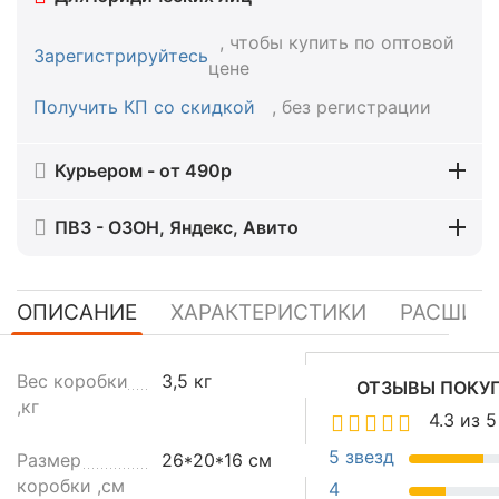
, чтобы купить по оптовой
Зарегистрируйтесь
цене
Получить КП со скидкой
, без регистрации
Курьером - от 490р
ПВЗ - ОЗОН, Яндекс, Авито
ОПИСАНИЕ
ХАРАКТЕРИСТИКИ
РАСШИР
М
Вес коробки
3,5 кг
ОТЗЫВЫ ПОКУ
е
,кг
4.3 из 5
с
т
5 звезд
Размер
26*20*16 см
а
коробки ,см
4