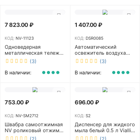
7 823.00
₽
1 407.00
₽
КОД:
NV-11123
КОД:
DSR0085
Одноведерная
Автоматический
металлическая тележка
освежитель воздуха
с отжимом и корзинкой
DISCOVER белый
(3)
(3)
под химию NV 23 л NV-
DSR0085
11123
В наличии:
В наличии:
753.00
₽
696.00
₽
КОД:
NV-SM2712
КОД:
S2
Швабра самоотжимная
Диспенсер для жидкого
NV роликовый отжим
мыла белый 0.5 л Vialli
насадка PVA 27 см
S2
(2)
(2)