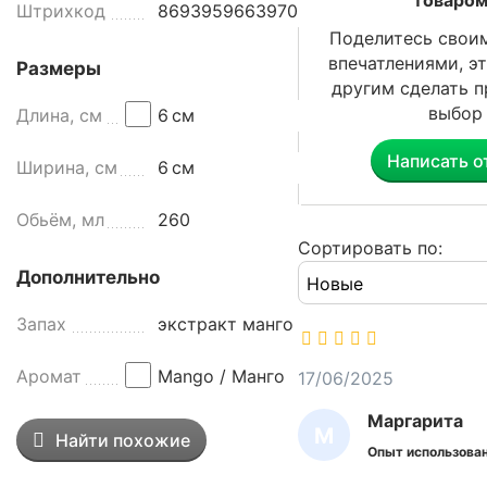
товаром
Штрихкод
8693959663970
а
Поделитесь свои
т
впечатлениями, э
Размеры
а
другим сделать 
,
выбор
Длина, см
6
см
о
ф
Написать о
Ширина, см
6
см
и
с
Обьём, мл
260
,
р
Сортировать по:
е
Дополнительно
с
т
Запах
экстракт манго
о
р
Аромат
Mango / Манго
17/06/2025
а
Маргарита
н
М
Найти похожие
,
Опыт использован
А
т