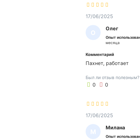
м
е
17/06/2025
щ
е
Олег
О
н
Опыт использован
Л
и
месяца
я
Е
Комментарий
д
Г
Пахнет, работает
л
я
Был ли отзыв полезным?
к
0
0
у
р
е
н
и
17/06/2025
я
Милана
,
М
м
Опыт использован