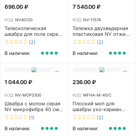
696.00
₽
7 540.00
₽
КОД:
NV40120
КОД:
NV-11574
Телескопическая
Тележка двухведерная
швабра для пола серая
пластиковая NV отжим
NV микрофибра 42 см
2х23л NV-11574
(2)
(2)
NV40120
В наличии:
В наличии:
1 044.00
₽
236.00
₽
КОД:
NV-MOP3300
КОД:
MFHA-M-40/C
Швабра с мопом серая
Плоский моп для
NV микрофибра 40 см
швабры ухо-карман
NV-MOP3300
белый 40 см NV MFHA-
(1)
(2)
M-40/C
В наличии:
В наличии: