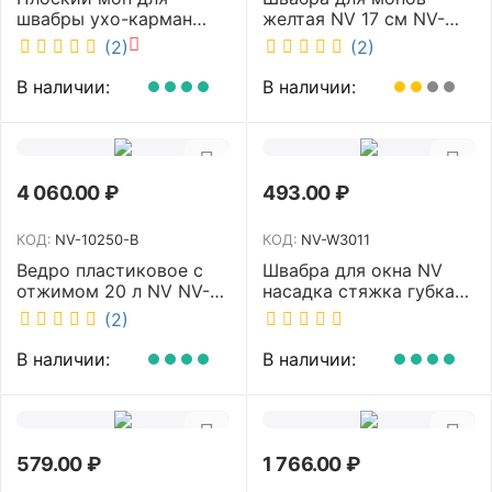
швабры ухо-карман
желтая NV 17 см NV-
белый 40 см NV MF-M-
MOP107Y
(2)
(2)
40/C
В наличии:
В наличии:
4 060.00
₽
493.00
₽
КОД:
NV-10250-B
КОД:
NV-W3011
Ведро пластиковое с
Швабра для окна NV
отжимом 20 л NV NV-
насадка стяжка губка
10250-B
30 см телескопическая
(2)
рукоятка 70-110 см NV-
W3011
В наличии:
В наличии:
579.00
₽
1 766.00
₽