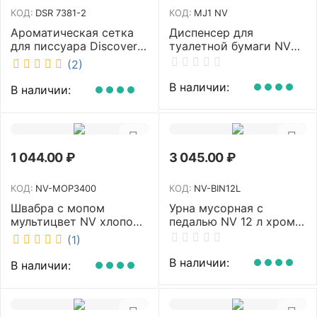
КОД:
DSR 7381-2
КОД:
MJ1 NV
Ароматическая сетка
Диспенсер для
для писсуара Discover
туалетной бумаги NV
аромат Queen DSR
белый MJ1 NV
(2)
7381-2
В наличии:
В наличии:
1 044.00
₽
3 045.00
₽
КОД:
NV-MOP3400
КОД:
NV-BIN12L
Швабра с мопом
Урна мусорная с
мультицвет NV хлопок
педалью NV 12 л хром
40 см NV-MOP3400
NV-BIN12L
(1)
В наличии:
В наличии: