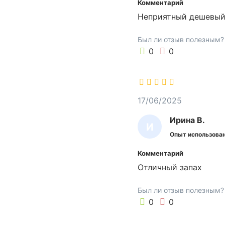
Комментарий
у
Р
а
Неприятный дешевый 
Г
л
А
е
Был ли отзыв полезным?
Р
т
0
0
,
И
в
Т
а
А
н
17/06/2025
н
а
Ирина В.
И
я
Опыт использован
Р
,
Комментарий
х
И
о
Отличный запах
Н
л
А
л
Был ли отзыв полезным?
В
,
0
0
п
.
о