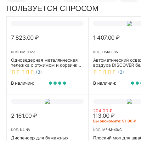
ПОЛЬЗУЕТСЯ СПРОСОМ
7 823.00
₽
1 407.00
₽
КОД:
NV-11123
КОД:
DSR0085
Одноведерная металлическая
Автоматический осве
тележка с отжимом и корзинкой
воздуха DISCOVER б
под химию NV 23 л NV-11123
DSR0085
(3)
(3)
В наличии:
В наличии:
204.00
₽
2 161.00
₽
113.00
₽
Вы экономите: 
91.00
₽
КОД:
K4 NV
КОД:
MF-M-40/C
Диспенсер для бумажных
Плоский моп для шва