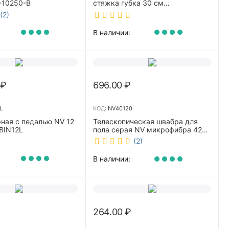
-10250-B
стяжка губка 30 см
телескопическая рукоятка 70-
(2)
110 см NV-W3011
В наличии:
₽
696.00
₽
L
КОД:
NV40120
ная с педалью NV 12
Телескопическая швабра для
BIN12L
пола серая NV микрофибра 42
см NV40120
(2)
В наличии:
264.00
₽