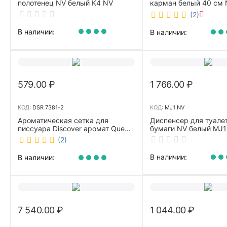
полотенец NV белый K4 NV
карман белый 40 см 
40/C
(2)
В наличии:
В наличии:
579.00
₽
1 766.00
₽
КОД:
DSR 7381-2
КОД:
MJ1 NV
Ароматическая сетка для
Диспенсер для туале
писсуара Discover аромат Queen
бумаги NV белый MJ1
DSR 7381-2
(2)
В наличии:
В наличии:
7 540.00
₽
1 044.00
₽