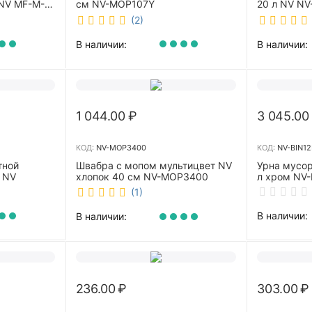
NV MF-M-
см NV-MOP107Y
20 л NV NV
(2)
В наличии:
В наличии:
1 044.00
₽
3 045.00
КОД:
NV-MOP3400
КОД:
NV-BIN12
тной
Швабра с мопом мультицвет NV
Урна мусор
 NV
хлопок 40 см NV-MOP3400
л хром NV-
(1)
В наличии:
В наличии:
236.00
₽
303.00
₽