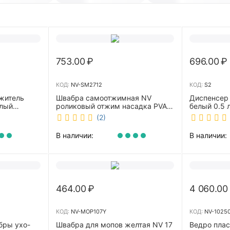
753.00
₽
696.00
₽
КОД:
NV-SM2712
КОД:
S2
житель
Швабра самоотжимная NV
Диспенсер
елый
роликовый отжим насадка PVA
белый 0.5 л 
27 см телескопическая рукоятка
(2)
70-125 см NV-SM2712
В наличии:
В наличии:
464.00
₽
4 060.00
КОД:
NV-MOP107Y
КОД:
NV-1025
бры ухо-
Швабра для мопов желтая NV 17
Ведро пла