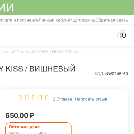
СИИ
плата и получение
Личный кабинет для юрлиц
Обратная связь
0
Вишневый Поцелуй NOWA / НОВА 260 мл
 KISS / ВИШНЕВЫЙ
КОД:
NW0245-50
2 Отзыва
Написать отзыв
650.00
₽
Оптовые цены:
Кол-во
Цена