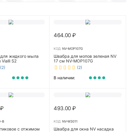
464.00
₽
КОД:
NV-MOP107G
 для жидкого мыла
Швабра для мопов зеленая NV
Vialli S2
17 см NV-MOP107G
(2)
(2)
В наличии:
₽
493.00
₽
0-B
КОД:
NV-W3011
стиковое с отжимом
Швабра для окна NV насадка