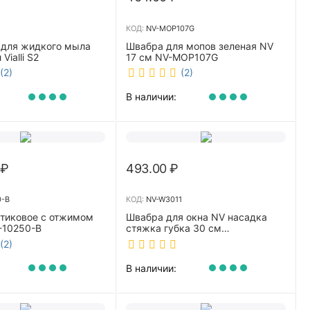
КОД:
NV-MOP107G
 для жидкого мыла
Швабра для мопов зеленая NV
Vialli S2
17 см NV-MOP107G
(2)
(2)
В наличии:
₽
493.00
₽
0-B
КОД:
NV-W3011
стиковое с отжимом
Швабра для окна NV насадка
-10250-B
стяжка губка 30 см
телескопическая рукоятка 70-
(2)
110 см NV-W3011
В наличии: