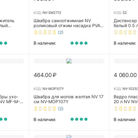
КОД:
NV-SM2712
КОД:
S2
житель
Швабра самоотжимная NV
Диспенсер
елый
роликовый отжим насадка PVA
белый 0.5 л 
27 см телескопическая рукоятка
(2)
70-125 см NV-SM2712
В наличии:
В наличии:
464.00
₽
4 060.00
КОД:
NV-MOP107Y
КОД:
NV-1025
бры ухо-
Швабра для мопов желтая NV 17
Ведро пла
NV MF-M-
см NV-MOP107Y
20 л NV NV
(2)
В наличии:
В наличии: