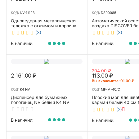
КОД:
NV-11123
КОД:
DSR0085
Одноведерная металлическая
Автоматический осве
тележка с отжимом и корзинкой
воздуха DISCOVER б
под химию NV 23 л NV-11123
DSR0085
(3)
(3)
В наличии:
В наличии:
204.00
₽
2 161.00
₽
113.00
₽
Вы экономите: 
91.00
₽
КОД:
K4 NV
КОД:
MF-M-40/C
Диспенсер для бумажных
Плоский моп для шва
полотенец NV белый K4 NV
карман белый 40 см 
40/C
(2)
В наличии:
В наличии: