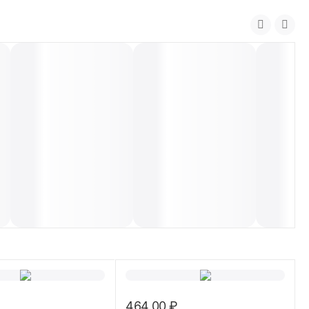
464.00
₽