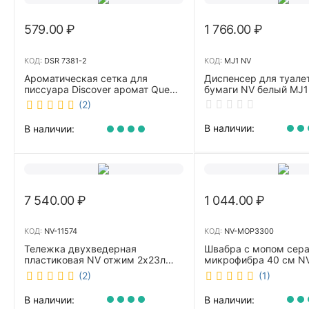
579.00
₽
1 766.00
₽
КОД:
DSR 7381-2
КОД:
MJ1 NV
Ароматическая сетка для
Диспенсер для туале
писсуара Discover аромат Queen
бумаги NV белый MJ1
DSR 7381-2
(2)
В наличии:
В наличии:
7 540.00
₽
1 044.00
₽
КОД:
NV-11574
КОД:
NV-MOP3300
Тележка двухведерная
Швабра с мопом сер
пластиковая NV отжим 2х23л
микрофибра 40 см 
NV-11574
(2)
(1)
В наличии:
В наличии: