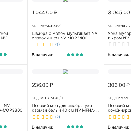
1 044.00
₽
3 045.00
КОД:
NV-MOP3400
КОД:
NV-BIN12
тной
Швабра с мопом мультицвет NV
Урна мусор
 NV
хлопок 40 см NV-MOP3400
л хром NV-
(1)
В наличии:
В наличии:
236.00
₽
303.00
₽
КОД:
MFHA-M-40/C
КОД:
CombMF-
ая NV
Плоский моп для швабры ухо-
Плоский м
NV-MOP3300
карман белый 40 см NV MFHA-
комбиниро
M-40/C
бежевый 4
(2)
m-40/C
В наличии:
В наличии: