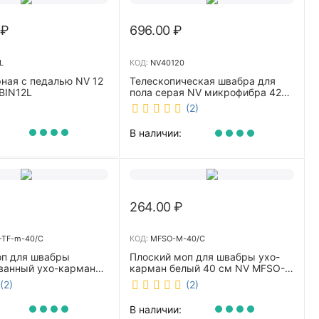
₽
696.00
₽
L
КОД:
NV40120
ная с педалью NV 12
Телескопическая швабра для
BIN12L
пола серая NV микрофибра 42
см NV40120
(2)
В наличии:
264.00
₽
TF-m-40/C
КОД:
MFSO-M-40/C
оп для швабры
Плоский моп для швабры ухо-
ванный ухо-карман
карман белый 40 см NV MFSO-
0 см NV CombMF-TF-
M-40/C
(2)
(2)
В наличии: