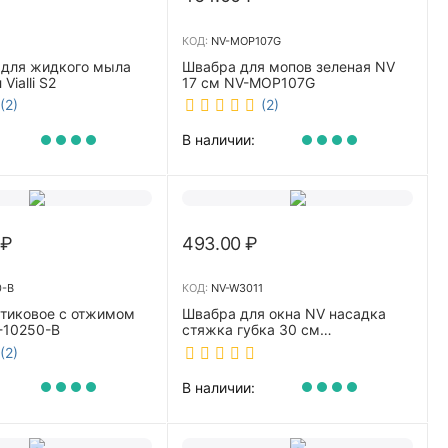
КОД:
NV-MOP107G
 для жидкого мыла
Швабра для мопов зеленая NV
Vialli S2
17 см NV-MOP107G
(2)
(2)
В наличии:
₽
493.00
₽
0-B
КОД:
NV-W3011
стиковое с отжимом
Швабра для окна NV насадка
-10250-B
стяжка губка 30 см
телескопическая рукоятка 70-
(2)
110 см NV-W3011
В наличии: