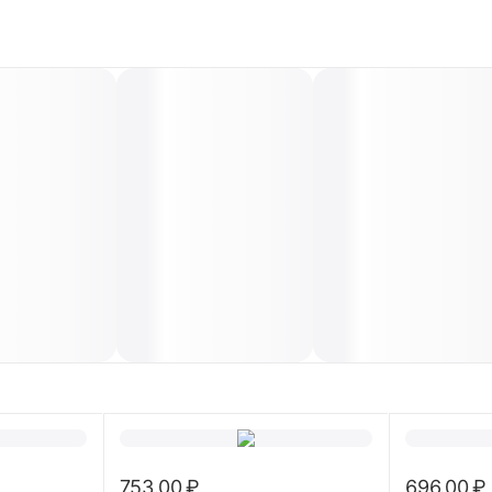
753.00
₽
696.00
₽