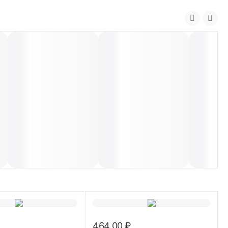
464.00
₽