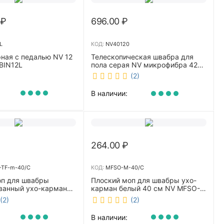
₽
696.00
₽
L
КОД:
NV40120
ная с педалью NV 12
Телескопическая швабра для
BIN12L
пола серая NV микрофибра 42
см NV40120
(2)
В наличии:
264.00
₽
TF-m-40/C
КОД:
MFSO-M-40/C
оп для швабры
Плоский моп для швабры ухо-
ванный ухо-карман
карман белый 40 см NV MFSO-
0 см NV CombMF-TF-
M-40/C
(2)
(2)
В наличии: