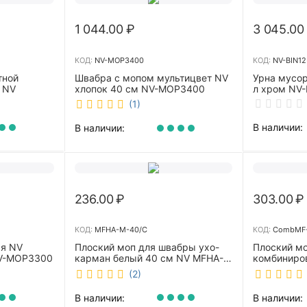
1 044.00
₽
3 045.00
КОД:
NV-MOP3400
КОД:
NV-BIN12
тной
Швабра с мопом мультицвет NV
Урна мусор
 NV
хлопок 40 см NV-MOP3400
л хром NV-
(1)
В наличии:
В наличии:
236.00
₽
303.00
₽
КОД:
MFHA-M-40/C
КОД:
CombMF-
ая NV
Плоский моп для швабры ухо-
Плоский м
NV-MOP3300
карман белый 40 см NV MFHA-
комбиниро
M-40/C
бежевый 4
(2)
m-40/C
В наличии:
В наличии: