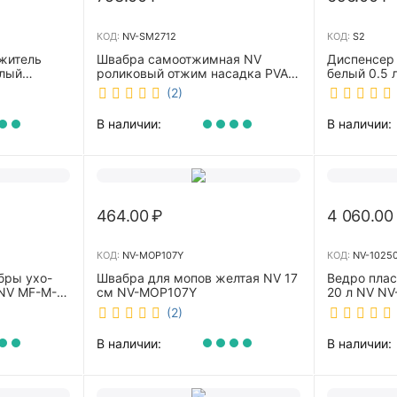
КОД:
NV-SM2712
КОД:
S2
житель
Швабра самоотжимная NV
Диспенсер
елый
роликовый отжим насадка PVA
белый 0.5 л 
27 см телескопическая рукоятка
(2)
70-125 см NV-SM2712
В наличии:
В наличии:
464.00
₽
4 060.00
КОД:
NV-MOP107Y
КОД:
NV-1025
бры ухо-
Швабра для мопов желтая NV 17
Ведро пла
NV MF-M-
см NV-MOP107Y
20 л NV NV
(2)
В наличии:
В наличии: