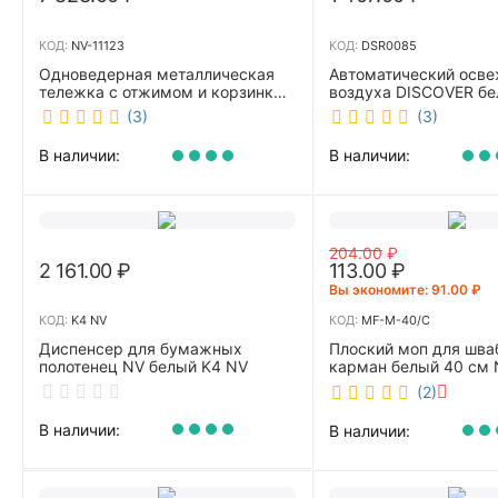
КОД:
NV-11123
КОД:
DSR0085
Одноведерная металлическая
Автоматический осве
тележка с отжимом и корзинкой
воздуха DISCOVER б
под химию NV 23 л NV-11123
DSR0085
(3)
(3)
В наличии:
В наличии:
204.00
₽
2 161.00
₽
113.00
₽
Вы экономите: 
91.00
₽
КОД:
K4 NV
КОД:
MF-M-40/C
Диспенсер для бумажных
Плоский моп для шва
полотенец NV белый K4 NV
карман белый 40 см 
40/C
(2)
В наличии:
В наличии: