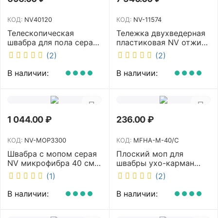
КОД:
NV40120
КОД:
NV-11574
Телескопическая
Тележка двухведерная
швабра для пола серая
пластиковая NV отжим
NV микрофибра 42 см
2х23л NV-11574
(2)
(2)
NV40120
В наличии:
В наличии:
1 044.00
₽
236.00
₽
КОД:
NV-MOP3300
КОД:
MFHA-M-40/C
Швабра с мопом серая
Плоский моп для
NV микрофибра 40 см
швабры ухо-карман
NV-MOP3300
белый 40 см NV MFHA-
(1)
(2)
M-40/C
В наличии:
В наличии: