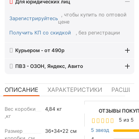
Для юридических лиц
, чтобы купить по оптовой
Зарегистрируйтесь
цене
Получить КП со скидкой
, без регистрации
Курьером - от 490р
ПВЗ - ОЗОН, Яндекс, Авито
ОПИСАНИЕ
ХАРАКТЕРИСТИКИ
РАСШИР
А
Вес коробки
4,84 кг
ОТЗЫВЫ ПОКУ
в
,кг
5 из 5
т
о
5 звезд
Размер
36*34*22 см
м
коробки ,см