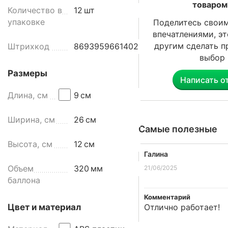
в
товаром
Количество в
12
шт
о
упаковке
Поделитесь свои
з
впечатлениями, э
д
другим сделать 
Штрихкод
8693959661402
у
выбор
х
а
Размеры
Написать о
-
Длина, см
9
см
н
а
с
Ширина, см
26
см
Самые полезные
т
е
Высота, см
12
см
н
Галина
н
Объем
320
мм
21/06/2025
а
баллона
я
Комментарий
с
Цвет и материал
Отлично работает!
и
с