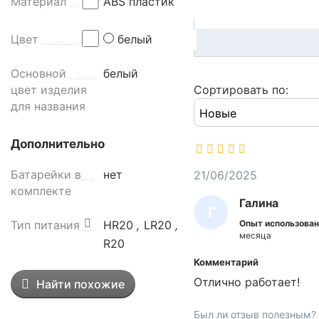
Материал
ABS пластик
т
е
Цвет
белый
м
а
Основной
белый
р
цвет изделия
Сортировать по:
а
для названия
с
п
ы
Дополнительно
л
Батарейки в
нет
21/06/2025
е
комплекте
н
Галина
и
Г
Опыт использован
я
Тип питания
HR20
,
LR20
,
А
месяца
а
R20
Л
р
Комментарий
И
о
Отлично работает!
Найти похожие
м
Н
а
А
Был ли отзыв полезным?