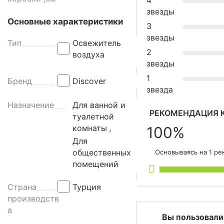
4
а
звезды
т
Основные характеристики
3
и
звезды
ч
Тип
Освежитель
2
е
воздуха
звезды
с
к
1
Бренд
Discover
и
звезда
й
Назначение
Для ванной и
о
РЕКОМЕНДАЦИЯ 
туалетной
с
комнаты
,
100%
в
Для
е
общественных
Основываясь на 1 р
ж
помещений
и
т
Страна
Турция
е
производств
л
а
ь
Вы пользовали