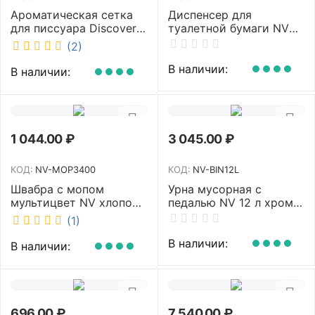
Ароматическая сетка
Диспенсер для
для писсуара Discover
туалетной бумаги NV
аромат Queen DSR
белый MJ1 NV
(2)
7381-2
В наличии:
В наличии:
1 044.00
₽
3 045.00
₽
КОД:
NV-MOP3400
КОД:
NV-BIN12L
Швабра с мопом
Урна мусорная с
мультицвет NV хлопок
педалью NV 12 л хром
40 см NV-MOP3400
NV-BIN12L
(1)
В наличии:
В наличии:
696.00
₽
7 540.00
₽