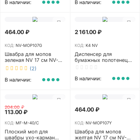
рукоятка 70-125 см NV-
В наличии:
В наличии:
SM2712
464.00
₽
2 161.00
₽
КОД:
NV-MOP107G
КОД:
K4 NV
Швабра для мопов
Диспенсер для
зеленая NV 17 см NV-
бумажных полотенец
MOP107G
NV белый K4 NV
(2)
В наличии:
В наличии:
204.00
₽
464.00
₽
113.00
₽
КОД:
MF-M-40/C
КОД:
NV-MOP107Y
Плоский моп для
Швабра для мопов
швабры ухо-карман
желтая NV 17 см NV-