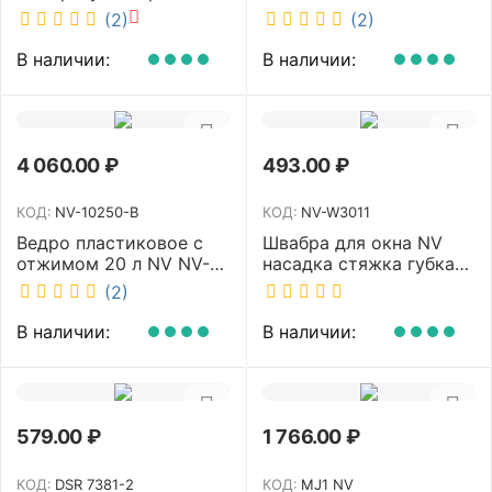
белый 40 см NV MF-M-
MOP107Y
(2)
(2)
40/C
В наличии:
В наличии:
4 060.00
₽
493.00
₽
КОД:
NV-10250-B
КОД:
NV-W3011
Ведро пластиковое с
Швабра для окна NV
отжимом 20 л NV NV-
насадка стяжка губка
10250-B
30 см телескопическая
(2)
рукоятка 70-110 см NV-
W3011
В наличии:
В наличии:
579.00
₽
1 766.00
₽
КОД:
DSR 7381-2
КОД:
MJ1 NV