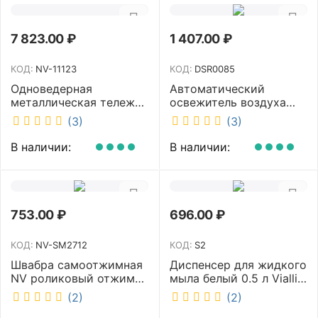
7 823.00
₽
1 407.00
₽
КОД:
NV-11123
КОД:
DSR0085
Одноведерная
Автоматический
металлическая тележка
освежитель воздуха
с отжимом и корзинкой
DISCOVER белый
(3)
(3)
под химию NV 23 л NV-
DSR0085
11123
В наличии:
В наличии:
753.00
₽
696.00
₽
КОД:
NV-SM2712
КОД:
S2
Швабра самоотжимная
Диспенсер для жидкого
NV роликовый отжим
мыла белый 0.5 л Vialli
насадка PVA 27 см
S2
(2)
(2)
телескопическая