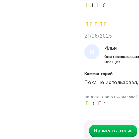
т
1
0
и
ч
е
с
21/06/2025
к
о
Илья
И
г
Опыт использован
о
Л
месяцев
с
Ь
п
Комментарий
Я
р
Пока не использовал,
е
я
Был ли отзыв полезным?
.
0
1
М
о
ж
е
Написать отзыв
т