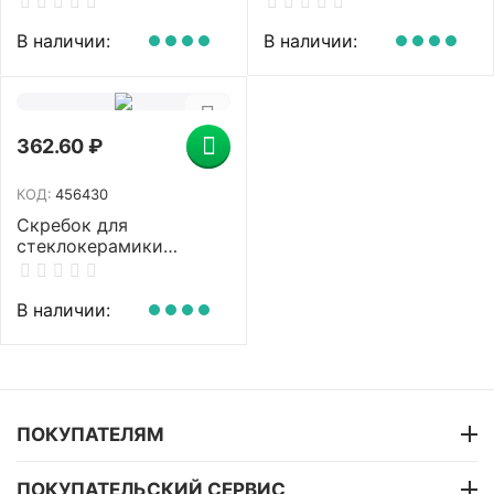
пластик, для
плитка) BRAUBERG
веревочных и
SMART CLEAN, 5
В наличии:
В наличии:
ленточных МОПов,
лезвий, 607457
IDEA, М 2421
362.60
₽
КОД:
456430
Скребок для
стеклокерамики
TOPPERR SC1,
металлический, 1302
В наличии:
ПОКУПАТЕЛЯМ
ПОКУПАТЕЛЬСКИЙ СЕРВИС