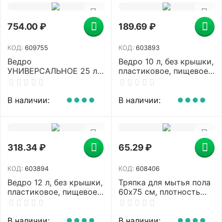
754.00
₽
189.69
₽
КОД:
609755
КОД:
603893
Ведро
Ведро 10 л, без крышки,
УНИВЕРСАЛЬНОЕ 25 л,
пластиковое, пищевое,
КРАСНОЕ, подходит для
с глянцевым узором,
уборочных тележек,
цвет зеленый, мерная
уборки, хранения,
шкала, LAIMA, 603893
В наличии:
В наличии:
пластик, 609755,
25EC/5
318.34
₽
65.29
₽
КОД:
603894
КОД:
608406
Ведро 12 л, без крышки,
Тряпка для мытья пола
пластиковое, пищевое,
60х75 см, плотность
с узором, цвет синий,
260 г/м2, ХПП, серая в
мерная шкала, LAIMA,
рулоне, YORK, 22310
603894
В наличии:
В наличии: