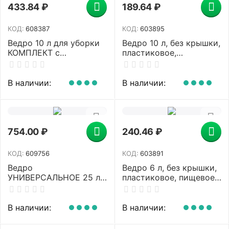
433.84
₽
189.64
₽
КОД:
608387
КОД:
603895
Ведро 10 л для уборки
Ведро 10 л, без крышки,
КОМПЛЕКТ с
пластиковое,
ОТЖИМОМ для
хозяйственное,
веревочных и
УСИЛЕННОЕ, цвет
ленточных МОПов,
ассорти, мерная шкала,
В наличии:
В наличии:
24х35х24 см, YORK,
LAIMA, 603895
70020
754.00
₽
240.46
₽
КОД:
609756
КОД:
603891
Ведро
Ведро 6 л, без крышки,
УНИВЕРСАЛЬНОЕ 25 л,
пластиковое, пищевое,
СИНЕЕ, подходит для
с глянцевым узором,
уборочных тележек,
цвет зеленый, мерная
уборки, хранения,
шкала, LAIMA, 603891
В наличии:
В наличии:
пластик, 609756,
25EC/6