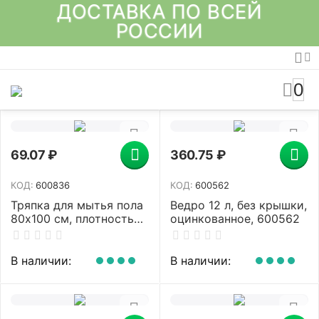
ДОСТАВКА ПО ВСЕЙ
РОССИИ
0
69.07
₽
360.75
₽
КОД:
600836
КОД:
600562
Тряпка для мытья пола
Ведро 12 л, без крышки,
80х100 см, плотность
оцинкованное, 600562
180 г/м2, ХПП, 80%
хлопок, 20% полиэфир,
"Эконом" LAIMA,
В наличии:
В наличии:
600836