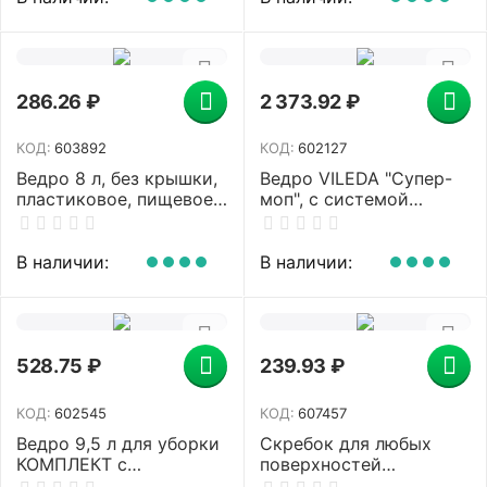
286.26
₽
2 373.92
₽
КОД:
603892
КОД:
602127
Ведро 8 л, без крышки,
Ведро VILEDA "Супер-
пластиковое, пищевое,
моп", с системой
с глянцевым узором,
отжима для
цвет красный, мерная
веревочных и
шкала, LAIMA, 603892
ленточных МОПов,
В наличии:
В наличии:
овальное, объем 10 л,
122705
528.75
₽
239.93
₽
КОД:
602545
КОД:
607457
Ведро 9,5 л для уборки
Скребок для любых
КОМПЛЕКТ с
поверхностей
ОТЖИМОМ (сетчатый)
(керамика, стекло,