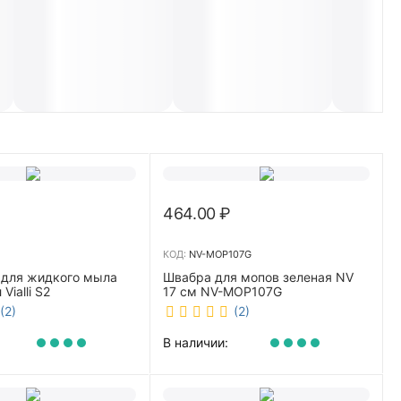
464.00
₽
КОД:
NV-MOP107G
 для жидкого мыла
Швабра для мопов зеленая NV
Vialli S2
17 см NV-MOP107G
(2)
(2)
В наличии: