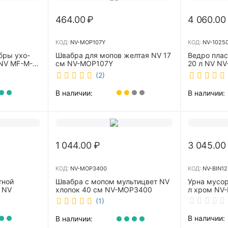
464.00
₽
4 060.00
КОД:
NV-MOP107Y
КОД:
NV-1025
бры ухо-
Швабра для мопов желтая NV 17
Ведро пла
NV MF-M-
см NV-MOP107Y
20 л NV NV
(2)
В наличии:
В наличии:
1 044.00
₽
3 045.00
КОД:
NV-MOP3400
КОД:
NV-BIN12
тной
Швабра с мопом мультицвет NV
Урна мусор
 NV
хлопок 40 см NV-MOP3400
л хром NV-
(1)
В наличии:
В наличии: