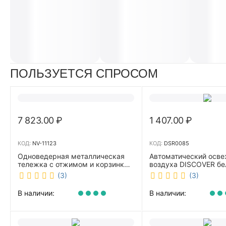
ПОЛЬЗУЕТСЯ СПРОСОМ
7 823.00
₽
1 407.00
₽
КОД:
NV-11123
КОД:
DSR0085
Одноведерная металлическая
Автоматический осве
тележка с отжимом и корзинкой
воздуха DISCOVER б
под химию NV 23 л NV-11123
DSR0085
(3)
(3)
В наличии:
В наличии: