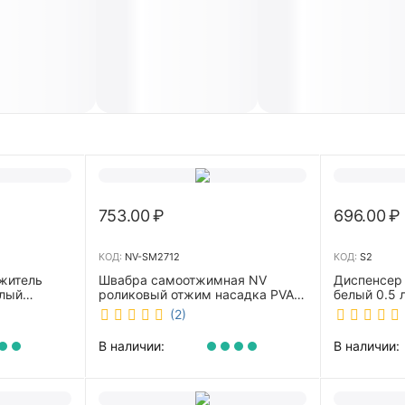
753.00
₽
696.00
₽
КОД:
NV-SM2712
КОД:
S2
житель
Швабра самоотжимная NV
Диспенсер
елый
роликовый отжим насадка PVA
белый 0.5 л 
27 см телескопическая рукоятка
(2)
70-125 см NV-SM2712
В наличии:
В наличии: