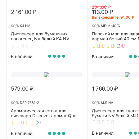
204.00
₽
2 161.00
₽
113.00
₽
Вы экономите: 
91.00
₽
КОД:
K4 NV
КОД:
MF-M-40/C
Диспенсер для бумажных
Плоский моп для шва
полотенец NV белый K4 NV
карман белый 40 см 
40/C
(2)
В наличии:
В наличии:
579.00
₽
1 766.00
₽
КОД:
DSR 7381-2
КОД:
MJ1 NV
Ароматическая сетка для
Диспенсер для туале
писсуара Discover аромат Queen
бумаги NV белый MJ1
DSR 7381-2
(2)
В наличии:
В наличии: