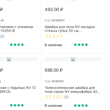
₽
493.00
₽
0-B
КОД:
NV-W3011
стиковое с отжимом
Швабра для окна NV насадка
-10250-B
стяжка губка 30 см
телескопическая рукоятка 70-
(2)
110 см NV-W3011
В наличии:
₽
696.00
₽
L
КОД:
NV40120
ная с педалью NV 12
Телескопическая швабра для
BIN12L
пола серая NV микрофибра 42
см NV40120
(2)
В наличии: