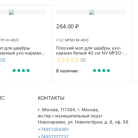
264.00
₽
TF-m-40/C
КОД:
MFSO-M-40/C
оп для швабры
Плоский моп для швабры ухо-
ванный ухо-карман
карман белый 40 см NV MFSO-
0 см NV CombMF-TF-
M-40/C
(2)
(2)
В наличии:
ИС
КОНТАКТЫ
г. Москва, 111394, г. Москва,
вн.тер.г.муниципальный округ
Новогиреево, ул. Новотетёрки, д. 8, оф. 56
+74951204481
+74952227737