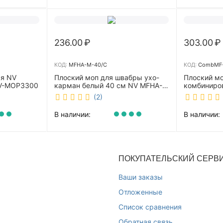
236.00
₽
303.00
₽
КОД:
MFHA-M-40/C
КОД:
CombMF-
ая NV
Плоский моп для швабры ухо-
Плоский м
NV-MOP3300
карман белый 40 см NV MFHA-
комбиниро
M-40/C
бежевый 4
(2)
m-40/C
В наличии:
В наличии:
ПОКУПАТЕЛЬСКИЙ СЕРВ
Ваши заказы
Отложенные
Список сравнения
Обратная связь