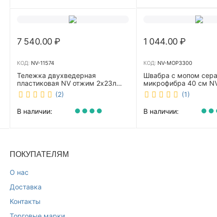
7 540.00
₽
1 044.00
₽
КОД:
NV-11574
КОД:
NV-MOP3300
Тележка двухведерная
Швабра с мопом сер
пластиковая NV отжим 2х23л
микрофибра 40 см 
NV-11574
(2)
(1)
В наличии:
В наличии:
ПОКУПАТЕЛЯМ
О нас
Доставка
Контакты
Торговые марки