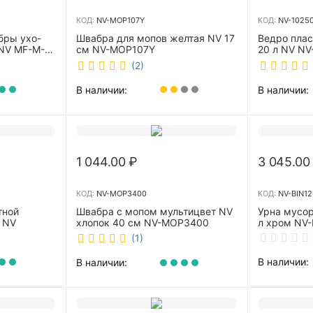
КОД:
NV-MOP107Y
КОД:
NV-1025
бры ухо-
Швабра для мопов желтая NV 17
Ведро пла
NV MF-M-
см NV-MOP107Y
20 л NV NV
(2)
В наличии:
В наличии:
1 044.00
₽
3 045.00
КОД:
NV-MOP3400
КОД:
NV-BIN12
тной
Швабра с мопом мультицвет NV
Урна мусор
 NV
хлопок 40 см NV-MOP3400
л хром NV-
(1)
В наличии:
В наличии: