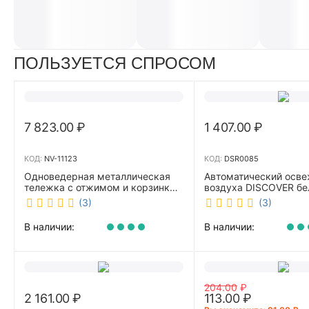
ПОЛЬЗУЕТСЯ СПРОСОМ
7 823.00
₽
1 407.00
₽
КОД:
NV-11123
КОД:
DSR0085
Одноведерная металлическая
Автоматический осве
тележка с отжимом и корзинкой
воздуха DISCOVER б
под химию NV 23 л NV-11123
DSR0085
(3)
(3)
В наличии:
В наличии:
204.00
₽
2 161.00
₽
113.00
₽