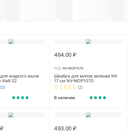
464.00
₽
КОД:
NV-MOP107G
 для жидкого мыла
Швабра для мопов зеленая NV
Vialli S2
17 см NV-MOP107G
(2)
(2)
В наличии:
₽
493.00
₽