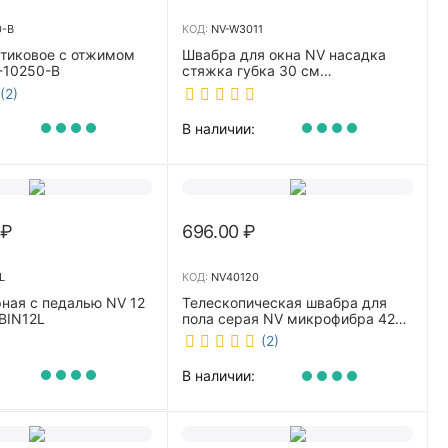
0-B
КОД:
NV-W3011
стиковое с отжимом
Швабра для окна NV насадка
-10250-B
стяжка губка 30 см
телескопическая рукоятка 70-
(2)
110 см NV-W3011
В наличии:
₽
696.00
₽
L
КОД:
NV40120
ная с педалью NV 12
Телескопическая швабра для
BIN12L
пола серая NV микрофибра 42
см NV40120
(2)
В наличии: