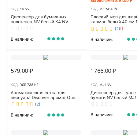
Вы экономите: 
91.00
₽
КОД:
K4 NV
КОД:
MF-M-40/C
Диспенсер для бумажных
Плоский моп для шва
полотенец NV белый K4 NV
карман белый 40 см 
40/C
(2)
В наличии:
В наличии:
579.00
₽
1 766.00
₽
КОД:
DSR 7381-2
КОД:
MJ1 NV
Ароматическая сетка для
Диспенсер для туале
писсуара Discover аромат Queen
бумаги NV белый MJ1
DSR 7381-2
(2)
В наличии:
В наличии: