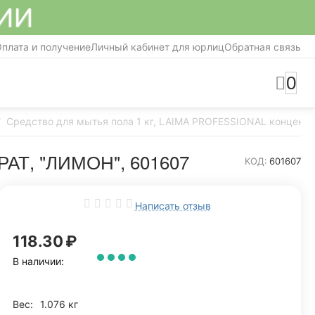
СИИ
плата и получение
Личный кабинет для юрлиц
Обратная связь
0
Средство для мытья пола 1 кг, LAIMA PROFESSIONAL концентра
/
Т, "ЛИМОН", 601607
КОД:
601607
Написать отзыв
118.30
₽
В наличии:
Вес:
1.076 кг