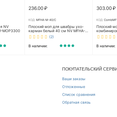
236.00
₽
303.00
₽
КОД:
MFHA-M-40/C
КОД:
CombMF-
ая NV
Плоский моп для швабры ухо-
Плоский м
NV-MOP3300
карман белый 40 см NV MFHA-
комбиниро
M-40/C
бежевый 4
(2)
m-40/C
В наличии:
В наличии:
ПОКУПАТЕЛЬСКИЙ СЕРВ
Ваши заказы
Отложенные
Список сравнения
Обратная связь