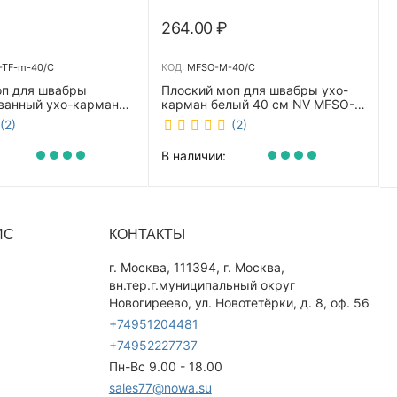
264.00
₽
TF-m-40/C
КОД:
MFSO-M-40/C
оп для швабры
Плоский моп для швабры ухо-
ванный ухо-карман
карман белый 40 см NV MFSO-
0 см NV CombMF-TF-
M-40/C
(2)
(2)
В наличии:
ИС
КОНТАКТЫ
г. Москва, 111394, г. Москва,
вн.тер.г.муниципальный округ
Новогиреево, ул. Новотетёрки, д. 8, оф. 56
+74951204481
+74952227737
Пн-Вс 9.00 - 18.00
sales77@nowa.su