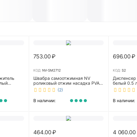
753.00
₽
696.00
₽
КОД:
NV-SM2712
КОД:
S2
житель
Швабра самоотжимная NV
Диспенсер
елый
роликовый отжим насадка PVA
белый 0.5 л 
27 см телескопическая рукоятка
(2)
70-125 см NV-SM2712
В наличии:
В наличии:
464.00
₽
4 060.00