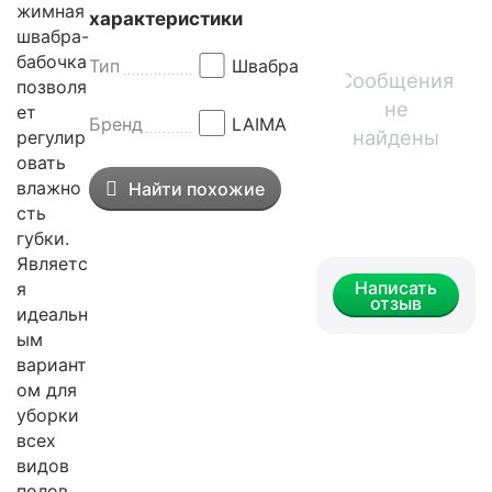
жимная
характеристики
швабра-
бабочка
Тип
Швабра
Сообщения
позволя
не
ет
Бренд
LAIMA
найдены
регулир
овать
влажно
Найти похожие
сть
губки.
Являетс
Написать
я
отзыв
идеальн
ым
вариант
ом для
уборки
всех
видов
полов.