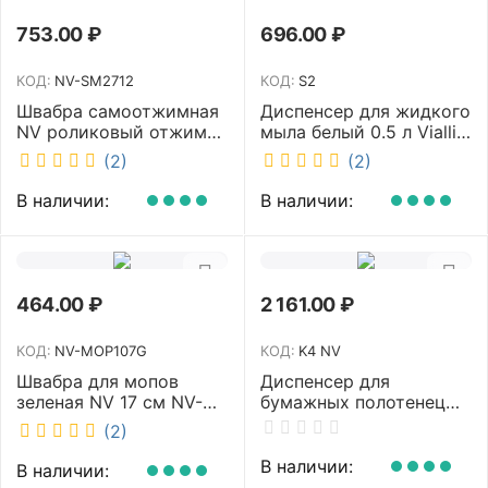
753.00
₽
696.00
₽
КОД:
NV-SM2712
КОД:
S2
Швабра самоотжимная
Диспенсер для жидкого
NV роликовый отжим
мыла белый 0.5 л Vialli
насадка PVA 27 см
S2
(2)
(2)
телескопическая
рукоятка 70-125 см NV-
В наличии:
В наличии:
SM2712
464.00
₽
2 161.00
₽
КОД:
NV-MOP107G
КОД:
K4 NV
Швабра для мопов
Диспенсер для
зеленая NV 17 см NV-
бумажных полотенец
MOP107G
NV белый K4 NV
(2)
В наличии:
В наличии: