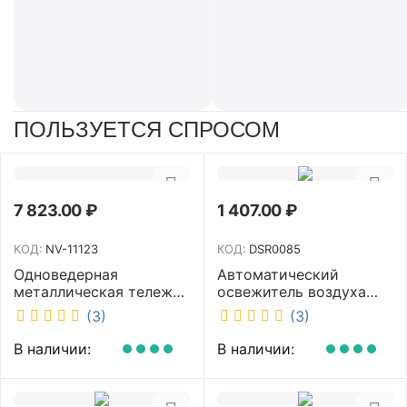
ПОЛЬЗУЕТСЯ СПРОСОМ
7 823.00
₽
1 407.00
₽
КОД:
NV-11123
КОД:
DSR0085
Одноведерная
Автоматический
металлическая тележка
освежитель воздуха
с отжимом и корзинкой
DISCOVER белый
(3)
(3)
под химию NV 23 л NV-
DSR0085
11123
В наличии:
В наличии: