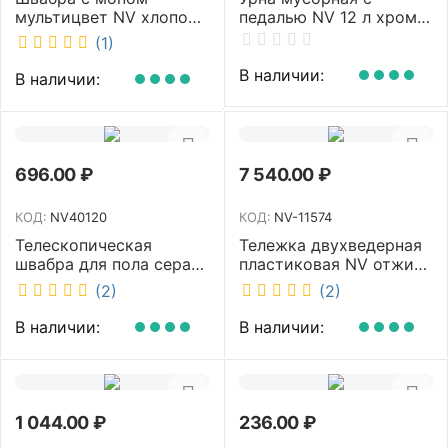
мультицвет NV хлопок
педалью NV 12 л хром
40 см NV-MOP3400
NV-BIN12L
(1)
В наличии:
В наличии:
696.00
₽
7 540.00
₽
КОД:
NV40120
КОД:
NV-11574
Телескопическая
Тележка двухведерная
швабра для пола серая
пластиковая NV отжим
NV микрофибра 42 см
2х23л NV-11574
(2)
(2)
NV40120
В наличии:
В наличии:
1 044.00
₽
236.00
₽