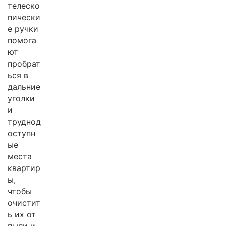
телеско
пически
е ручки
помога
ют
пробрат
ься в
дальние
уголки
и
труднод
оступн
ые
места
квартир
ы,
чтобы
очистит
ь их от