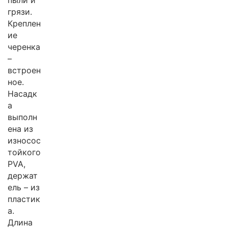
пыли и
грязи.
Креплен
ие
черенка
–
встроен
ное.
Насадк
а
выполн
ена из
износос
тойкого
PVA,
держат
ель – из
пластик
а.
Длина