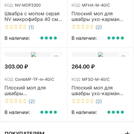
КОД:
NV-MOP3300
КОД:
MFHA-M-40/C
Швабра с мопом серая
Плоский моп для
NV микрофибра 40 см
швабры ухо-карман
NV-MOP3300
белый 40 см NV MFHA-
(1)
(2)
M-40/C
В наличии:
В наличии:
303.00
₽
264.00
₽
КОД:
CombMF-TF-m-40/C
КОД:
MFSO-M-40/C
Плоский моп для
Плоский моп для
швабры
швабры ухо-карман
комбинированный ухо-
белый 40 см NV MFSO-
(2)
(2)
карман бежевый 40 см
M-40/C
NV CombMF-TF-m-40/C
В наличии:
В наличии:
ПОКУПАТЕЛЯМ