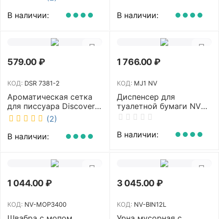
рукоятка 70-110 см NV-
W3011
В наличии:
В наличии:
579.00
₽
1 766.00
₽
КОД:
DSR 7381-2
КОД:
MJ1 NV
Ароматическая сетка
Диспенсер для
для писсуара Discover
туалетной бумаги NV
аромат Queen DSR
белый MJ1 NV
(2)
7381-2
В наличии:
В наличии:
1 044.00
₽
3 045.00
₽
КОД:
NV-MOP3400
КОД:
NV-BIN12L
Швабра с мопом
Урна мусорная с