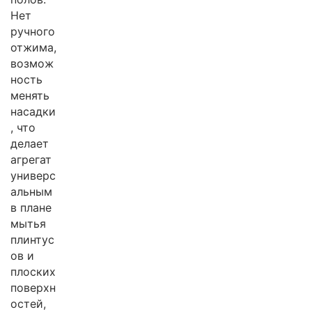
Нет
ручного
отжима,
возмож
ность
менять
насадки
, что
делает
агрегат
универс
альным
в плане
мытья
плинтус
ов и
плоских
поверхн
остей,