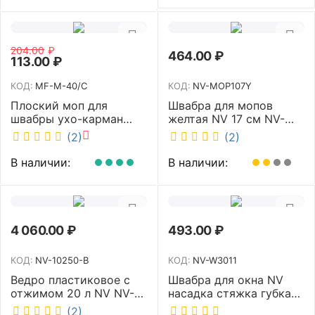
204.00
₽
464.00
₽
113.00
₽
КОД:
MF-M-40/C
КОД:
NV-MOP107Y
Плоский моп для
Швабра для мопов
швабры ухо-карман
желтая NV 17 см NV-
белый 40 см NV MF-M-
MOP107Y
(2)
(2)
40/C
В наличии:
В наличии:
4 060.00
₽
493.00
₽
КОД:
NV-10250-B
КОД:
NV-W3011
Ведро пластиковое с
Швабра для окна NV
отжимом 20 л NV NV-
насадка стяжка губка
10250-B
30 см телескопическая
(2)