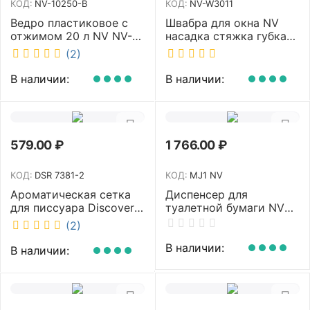
КОД:
NV-10250-B
КОД:
NV-W3011
Ведро пластиковое с
Швабра для окна NV
отжимом 20 л NV NV-
насадка стяжка губка
10250-B
30 см телескопическая
(2)
рукоятка 70-110 см NV-
W3011
В наличии:
В наличии:
579.00
₽
1 766.00
₽
КОД:
DSR 7381-2
КОД:
MJ1 NV
Ароматическая сетка
Диспенсер для
для писсуара Discover
туалетной бумаги NV
аромат Queen DSR
белый MJ1 NV
(2)
7381-2
В наличии:
В наличии: