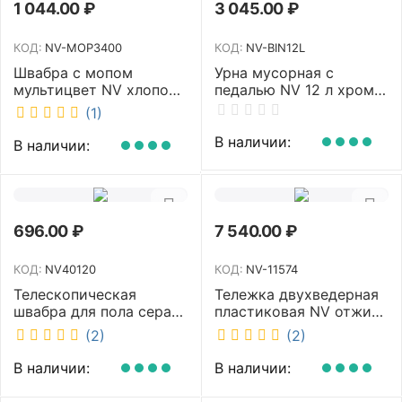
1 044.00
₽
3 045.00
₽
КОД:
NV-MOP3400
КОД:
NV-BIN12L
Швабра с мопом
Урна мусорная с
мультицвет NV хлопок
педалью NV 12 л хром
40 см NV-MOP3400
NV-BIN12L
(1)
В наличии:
В наличии:
696.00
₽
7 540.00
₽
КОД:
NV40120
КОД:
NV-11574
Телескопическая
Тележка двухведерная
швабра для пола серая
пластиковая NV отжим
NV микрофибра 42 см
2х23л NV-11574
(2)
(2)
NV40120
В наличии:
В наличии: