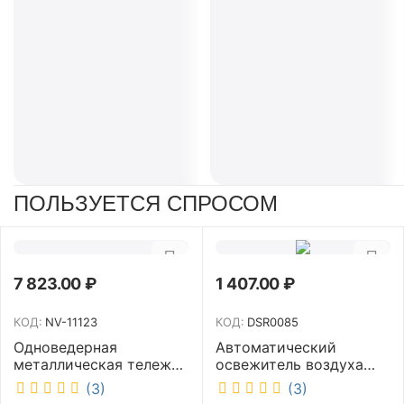
ПОЛЬЗУЕТСЯ СПРОСОМ
7 823.00
₽
1 407.00
₽
КОД:
NV-11123
КОД:
DSR0085
Одноведерная
Автоматический
металлическая тележка
освежитель воздуха
с отжимом и корзинкой
DISCOVER белый
(3)
(3)
под химию NV 23 л NV-
DSR0085