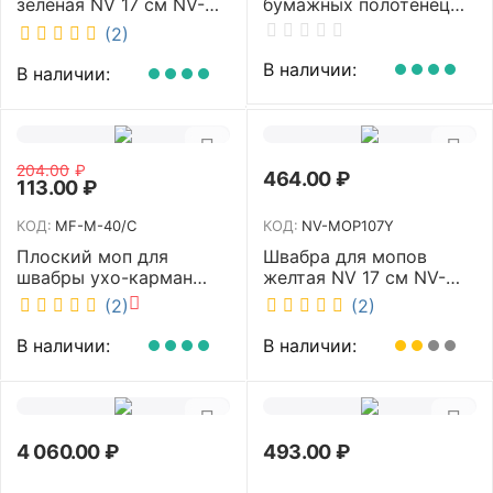
зеленая NV 17 см NV-
бумажных полотенец
MOP107G
NV белый K4 NV
(2)
В наличии:
В наличии:
204.00
₽
464.00
₽
113.00
₽
КОД:
MF-M-40/C
КОД:
NV-MOP107Y
Плоский моп для
Швабра для мопов
швабры ухо-карман
желтая NV 17 см NV-
белый 40 см NV MF-M-
MOP107Y
(2)
(2)
40/C
В наличии:
В наличии:
4 060.00
₽
493.00
₽