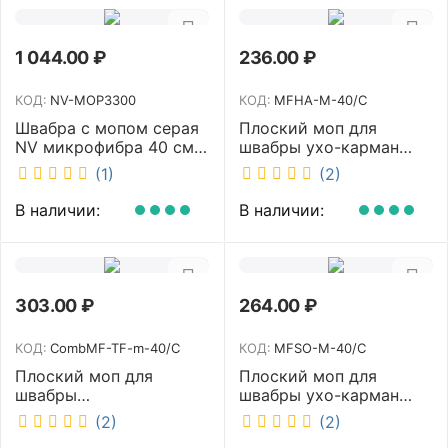
1 044.00
₽
236.00
₽
КОД:
NV-MOP3300
КОД:
MFHA-M-40/C
Швабра с мопом серая
Плоский моп для
NV микрофибра 40 см
швабры ухо-карман
NV-MOP3300
белый 40 см NV MFHA-
(1)
(2)
M-40/C
В наличии:
В наличии:
303.00
₽
264.00
₽
КОД:
CombMF-TF-m-40/C
КОД:
MFSO-M-40/C
Плоский моп для
Плоский моп для
швабры
швабры ухо-карман
комбинированный ухо-
белый 40 см NV MFSO-
(2)
(2)
карман бежевый 40 см
M-40/C