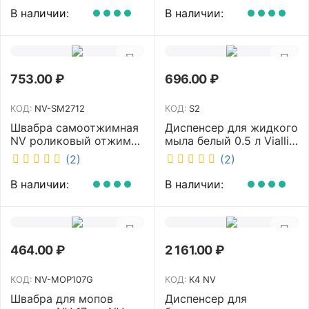
11123
В наличии:
В наличии:
753.00
₽
696.00
₽
КОД:
NV-SM2712
КОД:
S2
Швабра самоотжимная
Диспенсер для жидкого
NV роликовый отжим
мыла белый 0.5 л Vialli
насадка PVA 27 см
S2
(2)
(2)
телескопическая
рукоятка 70-125 см NV-
В наличии:
В наличии:
SM2712
464.00
₽
2 161.00
₽
КОД:
NV-MOP107G
КОД:
K4 NV
Швабра для мопов
Диспенсер для