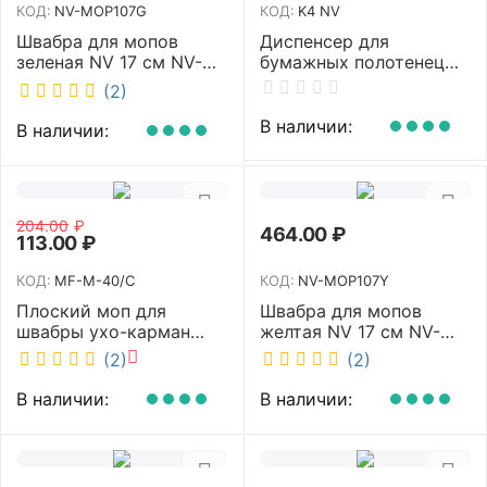
КОД:
NV-MOP107G
КОД:
K4 NV
Швабра для мопов
Диспенсер для
зеленая NV 17 см NV-
бумажных полотенец
MOP107G
NV белый K4 NV
(2)
В наличии:
В наличии:
204.00
₽
464.00
₽
113.00
₽
КОД:
MF-M-40/C
КОД:
NV-MOP107Y
Плоский моп для
Швабра для мопов
швабры ухо-карман
желтая NV 17 см NV-
белый 40 см NV MF-M-
MOP107Y
(2)
(2)
40/C
В наличии:
В наличии: