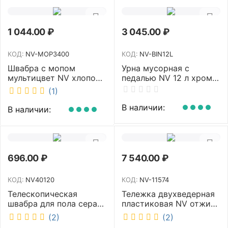
1 044.00
₽
3 045.00
₽
КОД:
NV-MOP3400
КОД:
NV-BIN12L
Швабра с мопом
Урна мусорная с
мультицвет NV хлопок
педалью NV 12 л хром
40 см NV-MOP3400
NV-BIN12L
(1)
В наличии:
В наличии:
696.00
₽
7 540.00
₽
КОД:
NV40120
КОД:
NV-11574
Телескопическая
Тележка двухведерная
швабра для пола серая
пластиковая NV отжим
NV микрофибра 42 см
2х23л NV-11574
(2)
(2)
NV40120