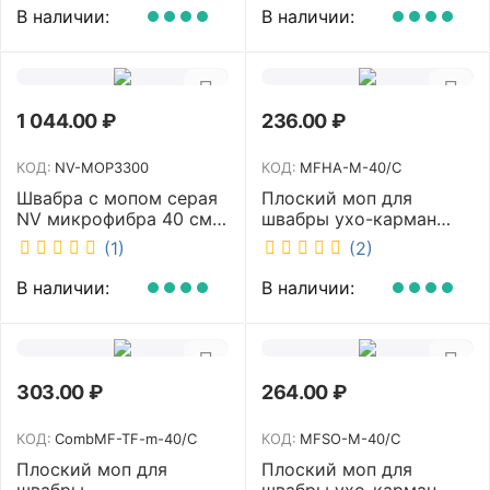
В наличии:
В наличии:
1 044.00
₽
236.00
₽
КОД:
NV-MOP3300
КОД:
MFHA-M-40/C
Швабра с мопом серая
Плоский моп для
NV микрофибра 40 см
швабры ухо-карман
NV-MOP3300
белый 40 см NV MFHA-
(1)
(2)
M-40/C
В наличии:
В наличии:
303.00
₽
264.00
₽
КОД:
CombMF-TF-m-40/C
КОД:
MFSO-M-40/C
Плоский моп для
Плоский моп для