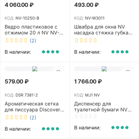
4 060.00
₽
493.00
₽
КОД:
NV-10250-B
КОД:
NV-W3011
Ведро пластиковое с
Швабра для окна NV
отжимом 20 л NV NV-
насадка стяжка губка
10250-B
30 см телескопическая
(2)
рукоятка 70-110 см NV-
W3011
В наличии:
В наличии:
579.00
₽
1 766.00
₽
КОД:
DSR 7381-2
КОД:
MJ1 NV
Ароматическая сетка
Диспенсер для
для писсуара Discover
туалетной бумаги NV
аромат Queen DSR
белый MJ1 NV
(2)
7381-2
В наличии:
В наличии: