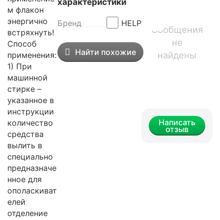
характеристики
м флакон
энергично
Бренд
HELP
Сообщения
встряхнуть!
не
Способ
Найти похожие
найдены
применения:
1) При
машинной
стирке –
указанное в
инструкции
Написать
количество
отзыв
средства
вылить в
специально
предназначе
нное для
ополаскиват
елей
отделение