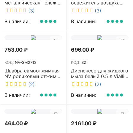
металлическая тележка
освежитель воздуха
с отжимом и корзинкой
DISCOVER белый
(3)
(3)
под химию NV 23 л NV-
DSR0085
11123
В наличии:
В наличии:
753.00
₽
696.00
₽
КОД:
NV-SM2712
КОД:
S2
Швабра самоотжимная
Диспенсер для жидкого
NV роликовый отжим
мыла белый 0.5 л Vialli
насадка PVA 27 см
S2
(2)
(2)
телескопическая
рукоятка 70-125 см NV-
В наличии:
В наличии:
SM2712
464.00
₽
2 161.00
₽